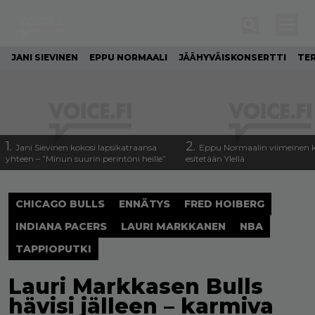
JANI SIEVINEN
EPPU NORMAALI
JÄÄHYVÄISKONSERTTI
TE
1.
2.
Jani Sievinen kokosi lapsikatraansa
Eppu Normaalin viimeinen k
yhteen – ”Minun suurin perintöni heille”
esitetään Ylellä
CHICAGO BULLS
ENNÄTYS
FRED HOIBERG
INDIANA PACERS
LAURI MARKKANEN
NBA
TAPPIOPUTKI
Lauri Markkasen Bulls
hävisi jälleen – karmiva