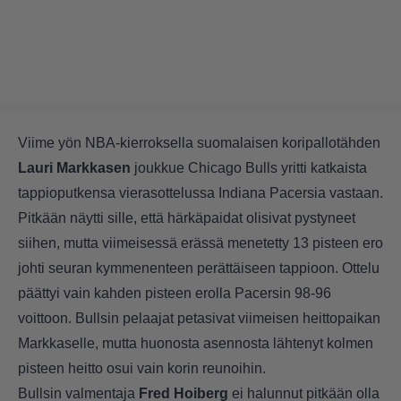
Viime yön NBA-kierroksella suomalaisen koripallotähden
Lauri Markkasen
joukkue Chicago Bulls yritti katkaista
tappioputkensa vierasottelussa Indiana Pacersia vastaan.
Pitkään näytti sille, että härkäpaidat olisivat pystyneet
siihen, mutta viimeisessä erässä menetetty 13 pisteen ero
johti seuran kymmenenteen perättäiseen tappioon. Ottelu
päättyi vain kahden pisteen erolla Pacersin 98-96
voittoon. Bullsin pelaajat petasivat viimeisen heittopaikan
Markkaselle, mutta huonosta asennosta lähtenyt kolmen
pisteen heitto osui vain korin reunoihin.
Bullsin valmentaja
Fred Hoiberg
ei halunnut pitkään olla