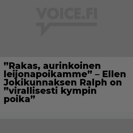
”Rakas, aurinkoinen
leijonapoikamme” – Ellen
Jokikunnaksen Ralph on
”virallisesti kympin
poika”