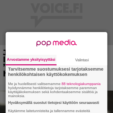
Jani Sievinen kokosi
lapsikatraansa yhteen –
Arvostamme yksityisyyttäsi
Valintasi
”Minun suurin perintöni
Tarvitsemme suostumuksesi tarjotaksemme
heille”
henkilökohtaisen käyttökokemuksen
Me ja huolellisesti valitsemamme
88 teknologiakumppania
hyödynnämme henkilötietoja tarjotaksemme paremman
käyttäjäkokemuksen sekä kohdentaaksemme sisältöä ja
mainoksia.
Hyväksymällä suostut tietojesi käyttöön seuraavasti
Käytämme laitetunnisteita ja tallennamme evästeitä