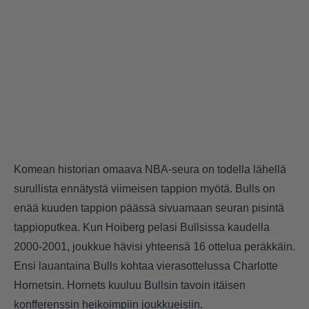
Komean historian omaava NBA-seura on todella lähellä
surullista ennätystä viimeisen tappion myötä. Bulls on
enää kuuden tappion päässä sivuamaan seuran pisintä
tappioputkea. Kun Hoiberg pelasi Bullsissa kaudella
2000-2001, joukkue hävisi yhteensä 16 ottelua peräkkäin.
Ensi lauantaina Bulls kohtaa vierasottelussa Charlotte
Hornetsin. Hornets kuuluu Bullsin tavoin itäisen
konfferenssin heikoimpiin joukkueisiin.