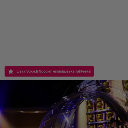
Lisää Voice.fi Googlen ensisijaiseksi lähteeksi