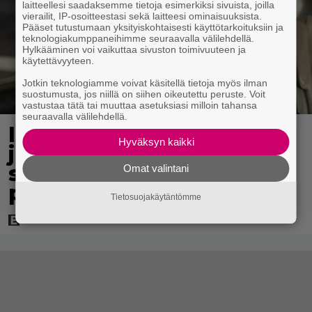
laitteellesi saadaksemme tietoja esimerkiksi sivuista, joilla
vierailit, IP-osoitteestasi sekä laitteesi ominaisuuksista.
Pääset tutustumaan yksityiskohtaisesti käyttötarkoituksiin ja
teknologiakumppaneihimme seuraavalla välilehdellä.
Hylkääminen voi vaikuttaa sivuston toimivuuteen ja
käytettävyyteen.
Jotkin teknologiamme voivat käsitellä tietoja myös ilman
suostumusta, jos niillä on siihen oikeutettu peruste. Voit
vastustaa tätä tai muuttaa asetuksiasi milloin tahansa
seuraavalla välilehdellä.
Illalla tv:ssä: Vauhdikasta
Hyväksyn kaikki
junatoimintaa – leffa
suututti amerikkalaisen
Omat valintani
pankkijätin
Tietosuojakäytäntömme