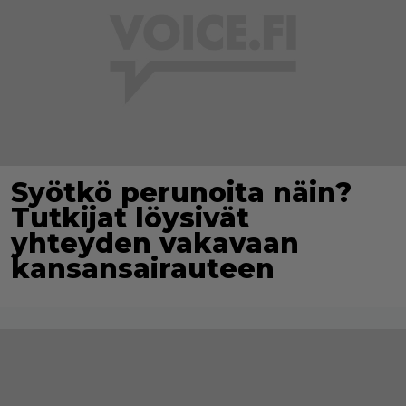
Syötkö perunoita näin?
Tutkijat löysivät
yhteyden vakavaan
kansansairauteen