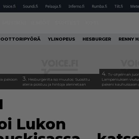
Voice.fi
Soundi.fi
Pelaaja.fi
Inferno.fi
Rumba.fi
Tilt.fi
Metel
MUSIIKKI
ILMIÖT
SUHTEET
KOTI
OOTTORIPYÖRÄ
YLINOPEUS
HESBURGER
RENNY H
4.
Tv-ohjelman juon
3.
isia pakoon
Hesburgerilta iso muutos: Suosittu
Lampeniuksen viulu
ateria poistuu ja hintoja alennetaan
pakeni kauhuissaan 
oi Lukon