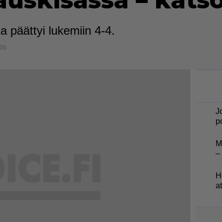
auskisassa – kats
a päättyi lukemiin 4-4.
:00
J
p
M
–
H
a