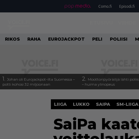
Como.fi
Episodi.fi
ETUSIVU
VIIHDE
RIKOS
RAHA
EUROJACKPOT
PELI
POLIISI
M
1.
2.
Johan oli Eurojackpot-ilta Suomessa –
Moottoripyöräilijä lähti poli
potti kohosi 32 miljoonaan
– huima ylinopeus
LIIGA
LUKKO
SAIPA
SM-LIIGA
SaiPa kaat