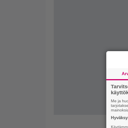
Ar
Tarvit
käytt
Me ja huo
tarjotak
mainoksi
Hyväksym
Käytämme 