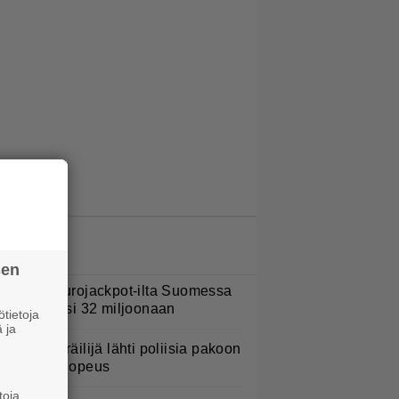
LUETUIMMAT JUTUT
sen
ohan oli Eurojackpot-ilta Suomessa
 potti kohosi 32 miljoonaan
tietoja
 ja
oottoripyöräilijä lähti poliisia pakoon
 huima ylinopeus
toja