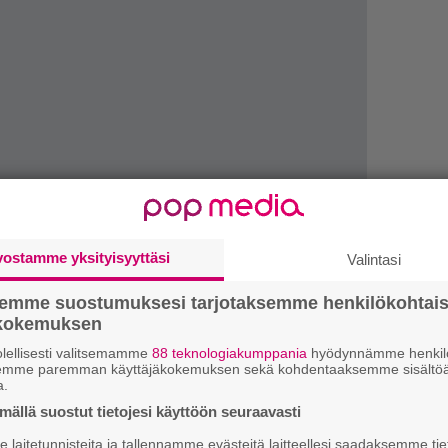
vostamme yksityisyyttäsi
Valintasi
semme suostumuksesi tarjotaksemme henkilökohtai
ökokemuksen
1.
J
–
lellisesti valitsemamme
88 teknologiakumppania
hyödynnämme henkilö
semme paremman käyttäjäkokemuksen sekä kohdentaaksemme sisältöä
a.
2.
M
ällä suostut tietojesi käyttöön seuraavasti
–
laitetunnisteita ja tallennamme evästeitä laitteellesi saadaksemme tie