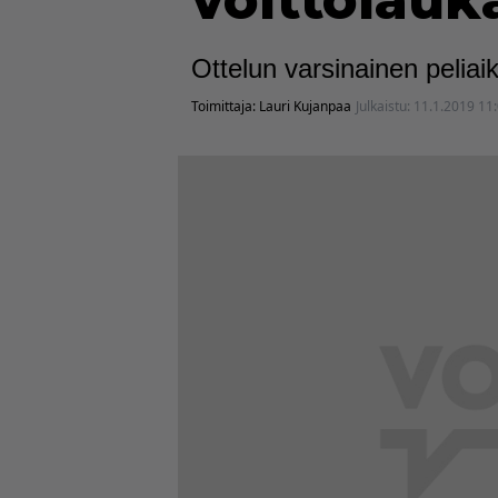
voittolauk
Ottelun varsinainen peliaik
Toimittaja:
Lauri Kujanpaa
Julkaistu:
11.1.2019 11