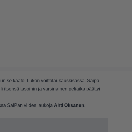
kun se kaatoi Lukon voittolaukauskisassa. Saipa
eli itsensä tasoihin ja varsinainen peliaika päättyi
lussa SaiPan viides laukoja
Ahti Oksanen
.