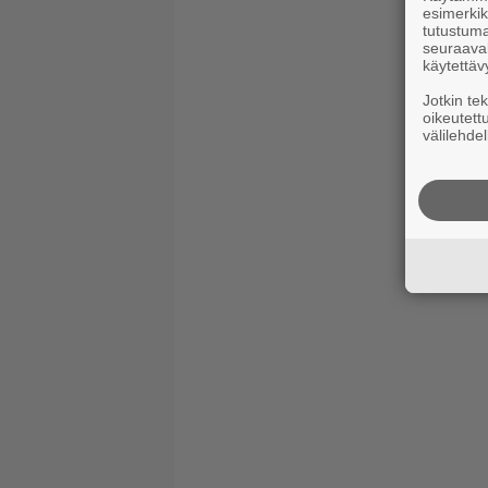
esimerkiks
tutustuma
seuraaval
käytettäv
Jotkin te
oikeutett
välilehdel