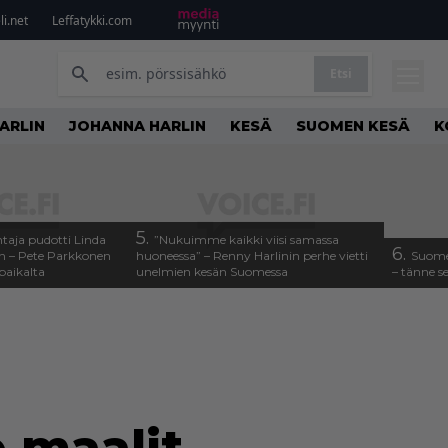
i.net
Leffatykki.com
Etsi
ARLIN
JOHANNA HARLIN
KESÄ
SUOMEN KESÄ
K
5.
taja pudotti Linda
”Nukuimme kaikki viisi samassa
6.
n – Pete Parkkonen
huoneessa” – Renny Harlinin perhe vietti
Suome
paikalta
unelmien kesän Suomessa
– tänne s