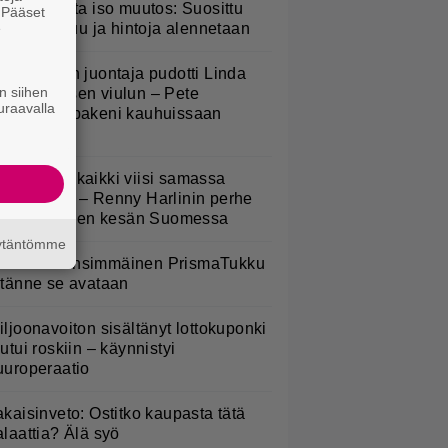
esburgerilta iso muutos: Suosittu
. Pääset
e
teria poistuu ja hintoja alennetaan
v-ohjelman juontaja pudotti Linda
n siihen
ampeniuksen viulun – Pete
uraavalla
arkkonen pakeni kauhuissaan
aikalta
Nukuimme kaikki viisi samassa
uoneessa” – Renny Harlinin perhe
ietti unelmien kesän Suomessa
äytäntömme
uomeen ensimmäinen PrismaTukku
 tänne se avataan
iljoonavoiton sisältänyt lottokuponki
outui roskiin – käynnistyi
uuroperaatio
akaisinveto: Ostitko kaupasta tätä
alaattia? Älä syö