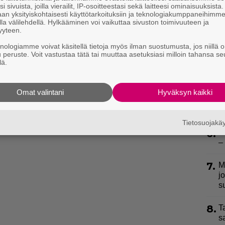
3.
H
i sivuista, joilla vierailit, IP-osoitteestasi sekä laitteesi ominaisuuksista
an yksityiskohtaisesti käyttötarkoituksiin ja teknologiakumppaneihimm
a
la välilehdellä. Hylkääminen voi vaikuttaa sivuston toimivuuteen ja
yyteen.
4.
T
knologiamme voivat käsitellä tietoja myös ilman suostumusta, jos niillä o
L
u peruste. Voit vastustaa tätä tai muuttaa asetuksiasi milloin tahansa se
P
lä.
p
5.
”
Omat valintani
Hyväksyn kaikki
h
v
Tietosuojak
6.
S
–
7.
M
j
s
8.
T
s