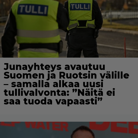
Junayhteys avautuu
Suomen ja Ruotsin välille
– samalla alkaa uusi
tullivalvonta: ”Näitä ei
saa tuoda vapaasti”