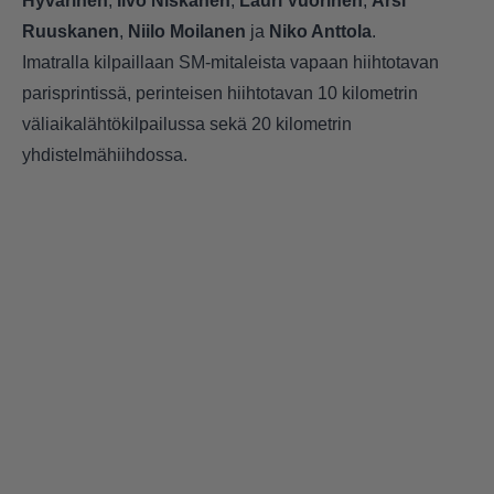
Hyvärinen
,
Iivo Niskanen
,
Lauri Vuorinen
,
Arsi
Ruuskanen
,
Niilo Moilanen
ja
Niko Anttola
.
Imatralla kilpaillaan SM-mitaleista vapaan hiihtotavan
parisprintissä, perinteisen hiihtotavan 10 kilometrin
väliaikalähtökilpailussa sekä 20 kilometrin
yhdistelmähiihdossa.