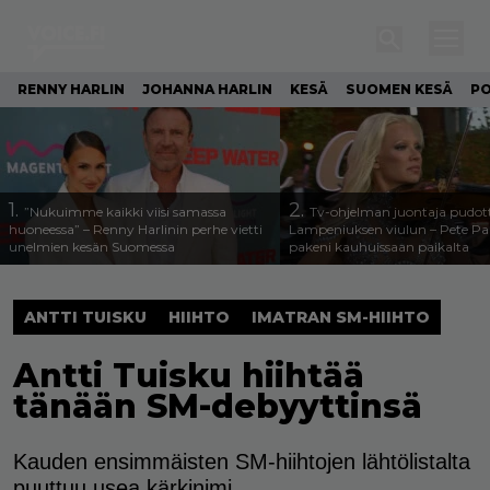
RENNY HARLIN
JOHANNA HARLIN
KESÄ
SUOMEN KESÄ
PO
1.
2.
”Nukuimme kaikki viisi samassa
Tv-ohjelman juontaja pudott
huoneessa” – Renny Harlinin perhe vietti
Lampeniuksen viulun – Pete P
unelmien kesän Suomessa
pakeni kauhuissaan paikalta
ANTTI TUISKU
HIIHTO
IMATRAN SM-HIIHTO
Antti Tuisku hiihtää
tänään SM-debyyttinsä
Kauden ensimmäisten SM-hiihtojen lähtölistalta
puuttuu usea kärkinimi.