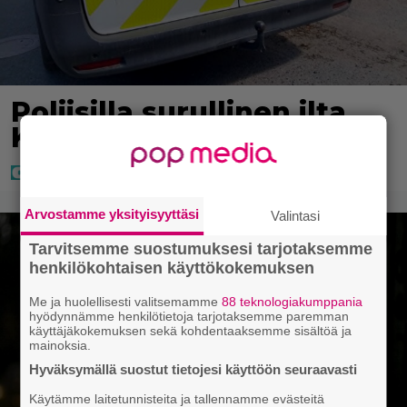
Poliisilla surullinen ilta
Kuopiossa eilen
Arvostamme yksityisyyttäsi
Valintasi
Tarvitsemme suostumuksesi tarjotaksemme
henkilökohtaisen käyttökokemuksen
Me ja huolellisesti valitsemamme
88 teknologiakumppania
hyödynnämme henkilötietoja tarjotaksemme paremman
käyttäjäkokemuksen sekä kohdentaaksemme sisältöä ja
mainoksia.
Hyväksymällä suostut tietojesi käyttöön seuraavasti
Käytämme laitetunnisteita ja tallennamme evästeitä