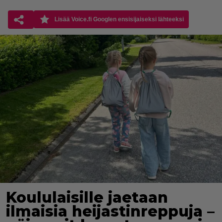
Lisää Voice.fi Googlen ensisijaiseksi lähteeksi
Koululaisille jaetaan
ilmaisia heijastinreppuja –