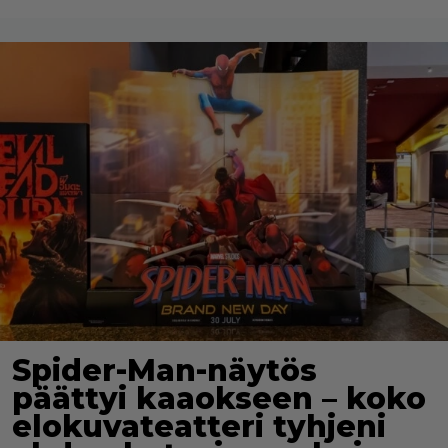
Spider-Man-näytös
päättyi kaaokseen – koko
elokuvateatteri tyhjeni