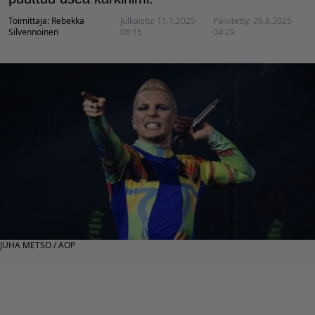
Toimittaja:
Rebekka
Julkaistu:
11.1.2025
Päivitetty:
26.8.2025
Silvennoinen
08:15
04:29
JUHA METSO / AOP