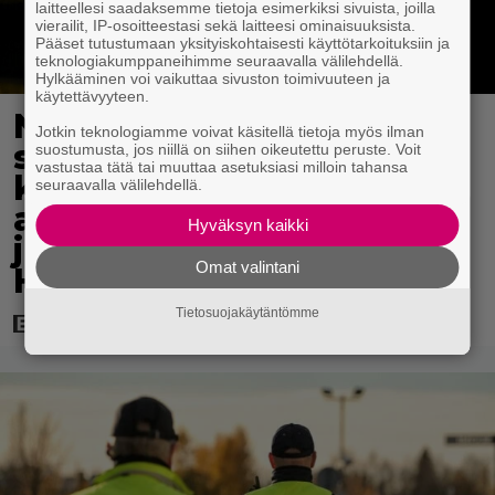
laitteellesi saadaksemme tietoja esimerkiksi sivuista, joilla
vierailit, IP-osoitteestasi sekä laitteesi ominaisuuksista.
Pääset tutustumaan yksityiskohtaisesti käyttötarkoituksiin ja
teknologiakumppaneihimme seuraavalla välilehdellä.
Hylkääminen voi vaikuttaa sivuston toimivuuteen ja
käytettävyyteen.
Netflixissä on nyt upea
Jotkin teknologiamme voivat käsitellä tietoja myös ilman
sarja keskiajan
suostumusta, jos niillä on siihen oikeutettu peruste. Voit
vastustaa tätä tai muuttaa asetuksiasi milloin tahansa
kuninkaallisten
seuraavalla välilehdellä.
aikakaudelta – keskiössä
Hyväksyn kaikki
julma Englannin hallitsija
Omat valintani
Henrik VIII
Tietosuojakäytäntömme