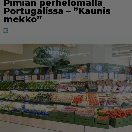
Pimiän perhelomalla
Portugalissa – ”Kaunis
mekko”