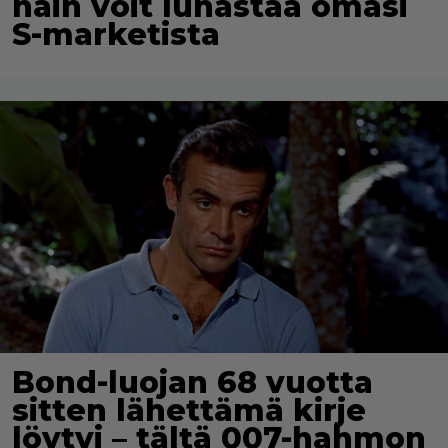
näin voit lunastaa omasi
S-marketista
Bond-luojan 68 vuotta
sitten lähettämä kirje
löytyi – tältä 007-hahmon