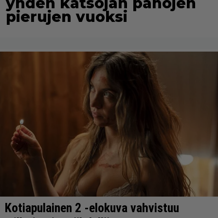
yhden katsojan pahojen
pierujen vuoksi