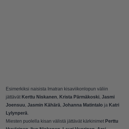
Esimerkiksi naisista Imatran kisaviikonlopun väliin
jättävät
Kerttu Niskanen
,
Krista Pärmäkoski
,
Jasmi
Joensuu
,
Jasmin Kähärä
,
Johanna Matintalo
ja
Katri
Lylynperä
.
Miesten puolella kisan välistä jättävät kärkinimet
Perttu