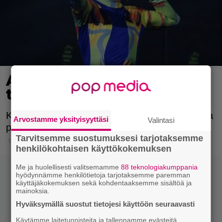
Antti Tuisku hiihtää
tänään SM-debyyttinsä
Kauden ensimmäisten SM-hiihtojen lähtölistalta
Arvostamme yksityisyyttäsi
Valintasi
puuttuu usea kärkinimi.
Tarvitsemme suostumuksesi tarjotaksemme
11.1.2025 08:15
henkilökohtaisen käyttökokemuksen
Me ja huolellisesti valitsemamme
88 teknologiakumppania
hyödynnämme henkilötietoja tarjotaksemme paremman
käyttäjäkokemuksen sekä kohdentaaksemme sisältöä ja
mainoksia.
Hyväksymällä suostut tietojesi käyttöön seuraavasti
Käytämme laitetunnisteita ja tallennamme evästeitä