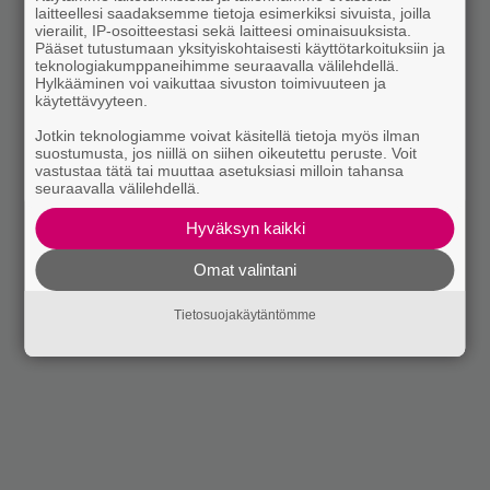
laitteellesi saadaksemme tietoja esimerkiksi sivuista, joilla
vierailit, IP-osoitteestasi sekä laitteesi ominaisuuksista.
Pääset tutustumaan yksityiskohtaisesti käyttötarkoituksiin ja
teknologiakumppaneihimme seuraavalla välilehdellä.
Hylkääminen voi vaikuttaa sivuston toimivuuteen ja
käytettävyyteen.
Jotkin teknologiamme voivat käsitellä tietoja myös ilman
suostumusta, jos niillä on siihen oikeutettu peruste. Voit
vastustaa tätä tai muuttaa asetuksiasi milloin tahansa
seuraavalla välilehdellä.
Hyväksyn kaikki
Omat valintani
Tietosuojakäytäntömme