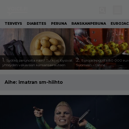
TERVEYS
DIABETES
PERUNA
RANSKANPERUNA
EUROJA
1.
2.
Syötkö perunoita näin? Tutkijat löysivät
Eurojackpotista 80 000 eur
yhteyden vakavaan kansansairauteen
Suomeen – tänne
Aihe:
imatran sm-hiihto