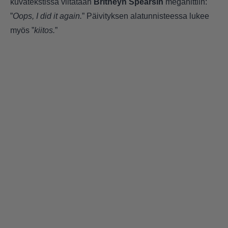
kuvatekstissä viitataan
Britneyn Spearsin
megahittiin:
”
Oops, I did it again.
” Päivityksen alatunnisteessa lukee
myös ”
kiitos.
”