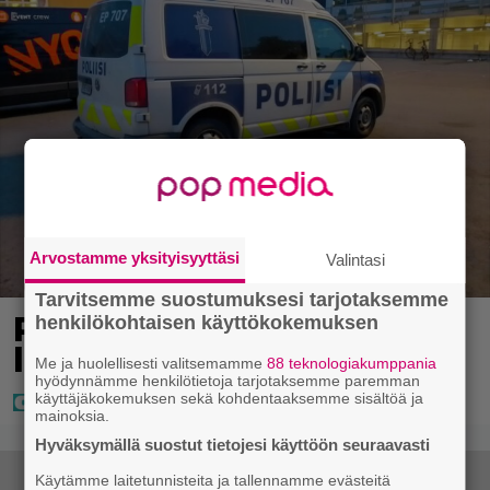
Arvostamme yksityisyyttäsi
Valintasi
Tarvitsemme suostumuksesi tarjotaksemme
Poliisi teki surullisen
henkilökohtaisen käyttökokemuksen
löydön Lohjalla
Me ja huolellisesti valitsemamme
88 teknologiakumppania
hyödynnämme henkilötietoja tarjotaksemme paremman
käyttäjäkokemuksen sekä kohdentaaksemme sisältöä ja
mainoksia.
Hyväksymällä suostut tietojesi käyttöön seuraavasti
Käytämme laitetunnisteita ja tallennamme evästeitä