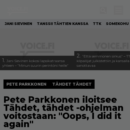
JANI SIEVINEN
TANSSII TÄHTIEN KANSSA
TTK
SOMEKOHU
2.
”Että semmonen sirkus” – T
1.
Jani Sievinen kokosi lapsikatraansa
kilpailijat julkistettiin ja kansall
yhteen – ”Minun suurin perintöni heille”
sanottavaa
PETE PARKKONEN
TÄHDET TÄHDET
Pete Parkkonen iloitsee
Tähdet, tähdet -ohjelman
voitostaan: "Oops, I did it
again"