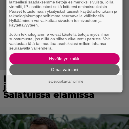
laitteellesi saadaksemme tietoja esimerkiksi sivuista, joilla
vierailit, IP-osoitteestasi sekä laitteesi ominaisuuksista.
Pääset tutustumaan yksityiskohtaisesti käyttötarkoituksiin ja
teknologiakumppaneihimme seuraavalla välilehdellä.
Hylkääminen voi vaikuttaa sivuston toimivuuteen ja
käytettävyyteen.
Jotkin teknologiamme voivat käsitellä tietoja myös ilman
suostumusta, jos niillä on siihen oikeutettu peruste. Voit
vastustaa tätä tai muuttaa asetuksiasi milloin tahansa
seuraavalla välilehdellä.
Hyväksyn kaikki
Omat valintani
IL: Teemu Lehtilälle
Tietosuojakäytäntömme
jälleen uusi rooli
Salatuissa elämissä