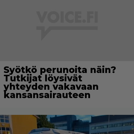
Syötkö perunoita näin?
Tutkijat löysivät
yhteyden vakavaan
kansansairauteen