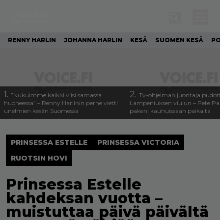
RENNY HARLIN
JOHANNA HARLIN
KESÄ
SUOMEN KESÄ
PO
1.
2.
”Nukuimme kaikki viisi samassa
Tv-ohjelman juontaja pudott
huoneessa” – Renny Harlinin perhe vietti
Lampeniuksen viulun – Pete P
unelmien kesän Suomessa
pakeni kauhuissaan paikalta
PRINSESSA ESTELLE
PRINSESSA VICTORIA
RUOTSIN HOVI
Prinsessa Estelle
kahdeksan vuotta –
muistuttaa päivä päivältä