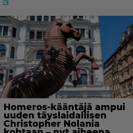
Homeros-kääntäjä ampui
uuden täyslaidallisen
Christopher Nolania
kohtaan – nyt aiheena