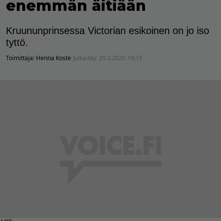
enemmän äitiään
Kruununprinsessa Victorian esikoinen on jo iso
tyttö.
Toimittaja:
Henna Koste
Julkaistu:
29.2.2020 19:15