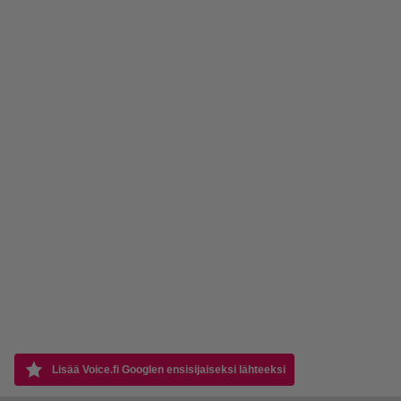
Lisää Voice.fi Googlen ensisijaiseksi lähteeksi