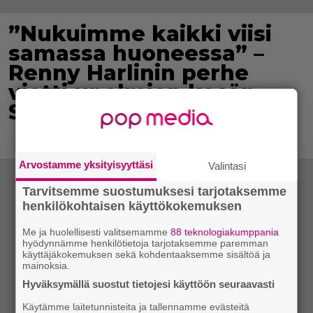
”Nukuimme kaikki viisi
samassa huoneessa” –
Renny Harlinin perhe
vietti unelmien kesän
Suomessa
Arvostamme yksityisyyttäsi
Valintasi
Tarvitsemme suostumuksesi tarjotaksemme
henkilökohtaisen käyttökokemuksen
Me ja huolellisesti valitsemamme
88 teknologiakumppania
hyödynnämme henkilötietoja tarjotaksemme paremman
käyttäjäkokemuksen sekä kohdentaaksemme sisältöä ja
mainoksia.
Hyväksymällä suostut tietojesi käyttöön seuraavasti
Käytämme laitetunnisteita ja tallennamme evästeitä