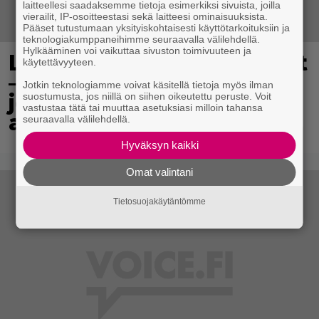
laitteellesi saadaksemme tietoja esimerkiksi sivuista, joilla
vierailit, IP-osoitteestasi sekä laitteesi ominaisuuksista.
Pääset tutustumaan yksityiskohtaisesti käyttötarkoituksiin ja
teknologiakumppaneihimme seuraavalla välilehdellä.
Hylkääminen voi vaikuttaa sivuston toimivuuteen ja
Lidl aloitti jättialennukset
käytettävyyteen.
– kotimaiset kasvikset
Jotkin teknologiamme voivat käsitellä tietoja myös ilman
jopa 40 prosentin
suostumusta, jos niillä on siihen oikeutettu peruste. Voit
vastustaa tätä tai muuttaa asetuksiasi milloin tahansa
alennuksessa
seuraavalla välilehdellä.
Hyväksyn kaikki
Omat valintani
Tietosuojakäytäntömme