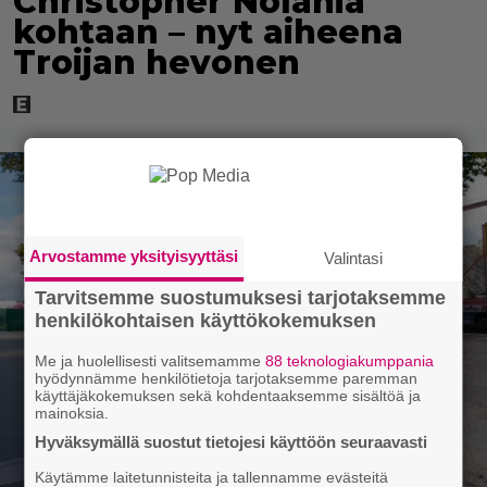
Christopher Nolania
kohtaan – nyt aiheena
Troijan hevonen
Arvostamme yksityisyyttäsi
Valintasi
Tarvitsemme suostumuksesi tarjotaksemme
henkilökohtaisen käyttökokemuksen
Me ja huolellisesti valitsemamme
88 teknologiakumppania
hyödynnämme henkilötietoja tarjotaksemme paremman
käyttäjäkokemuksen sekä kohdentaaksemme sisältöä ja
mainoksia.
Hyväksymällä suostut tietojesi käyttöön seuraavasti
Käytämme laitetunnisteita ja tallennamme evästeitä