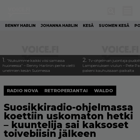
RENNY HARLIN
JOHANNA HARLIN
KESÄ
SUOMEN KESÄ
PO
1.
2.
”Nukuimme kaikki viisi samassa
Tv-ohjelman juontaja pudott
huoneessa” – Renny Harlinin perhe vietti
Lampeniuksen viulun – Pete P
unelmien kesän Suomessa
pakeni kauhuissaan paikalta
RADIO NOVA
RETROPERJANTAI
WALDO
Suosikkiradio-ohjelmassa
koettiin uskomaton hetki
– kuuntelija sai kaksoset
toivebiisin jälkeen