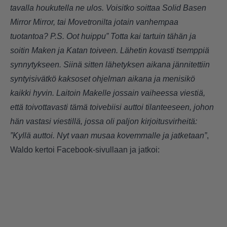
tavalla houkutella ne ulos. Voisitko soittaa Solid Basen
Mirror Mirror, tai Movetronilta jotain vanhempaa
tuotantoa? P.S. Oot huippu” Totta kai tartuin tähän ja
soitin Maken ja Katan toiveen. Lähetin kovasti tsemppiä
synnytykseen. Siinä sitten lähetyksen aikana jännitettiin
syntyisivätkö kaksoset ohjelman aikana ja menisikö
kaikki hyvin. Laitoin Makelle jossain vaiheessa viestiä,
että toivottavasti tämä toivebiisi auttoi tilanteeseen, johon
hän vastasi viestillä, jossa oli paljon kirjoitusvirheitä:
”Kyllä auttoi. Nyt vaan musaa kovemmalle ja jatketaan”
,
Waldo kertoi Facebook-sivullaan ja jatkoi: