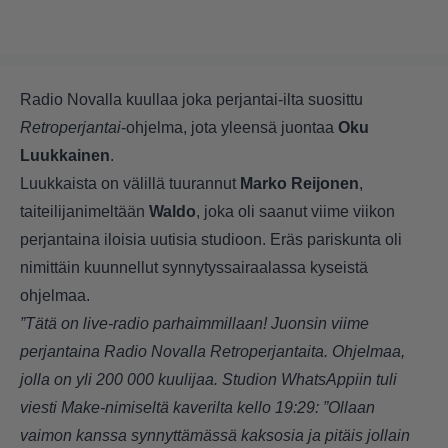
Radio Novalla kuullaa joka perjantai-ilta suosittu
Retroperjantai
-ohjelma, jota yleensä juontaa
Oku
Luukkainen
.
Luukkaista on välillä tuurannut
Marko Reijonen
,
taiteilijanimeltään
Waldo
, joka oli saanut viime viikon
perjantaina iloisia uutisia studioon. Eräs pariskunta oli
nimittäin kuunnellut synnytyssairaalassa kyseistä
ohjelmaa.
”Tätä on live-radio parhaimmillaan! Juonsin viime
perjantaina Radio Novalla Retroperjantaita. Ohjelmaa,
jolla on yli 200 000 kuulijaa. Studion WhatsAppiin tuli
viesti Make-nimiseltä kaverilta kello 19:29: ”Ollaan
vaimon kanssa synnyttämässä kaksosia ja pitäis jollain