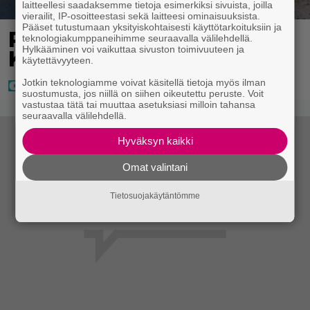
laitteellesi saadaksemme tietoja esimerkiksi sivuista, joilla
vierailit, IP-osoitteestasi sekä laitteesi ominaisuuksista.
Pääset tutustumaan yksityiskohtaisesti käyttötarkoituksiin ja
Poliisilla surullinen ilta
teknologiakumppaneihimme seuraavalla välilehdellä.
Hylkääminen voi vaikuttaa sivuston toimivuuteen ja
Kuopiossa eilen
käytettävyyteen.
Jotkin teknologiamme voivat käsitellä tietoja myös ilman
suostumusta, jos niillä on siihen oikeutettu peruste. Voit
vastustaa tätä tai muuttaa asetuksiasi milloin tahansa
seuraavalla välilehdellä.
Hyväksyn kaikki
Omat valintani
Tietosuojakäytäntömme