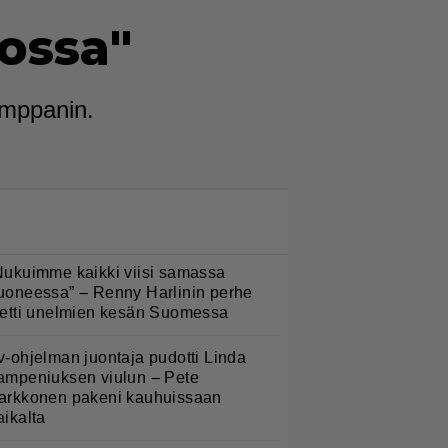
dossa"
umppanin.
LUETUIMMAT NYT
Nukuimme kaikki viisi samassa
uoneessa” – Renny Harlinin perhe
ietti unelmien kesän Suomessa
v-ohjelman juontaja pudotti Linda
ampeniuksen viulun – Pete
arkkonen pakeni kauhuissaan
aikalta