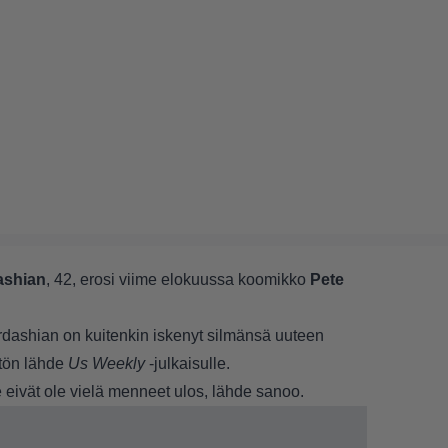
ashian
, 42, erosi viime elokuussa koomikko
Pete
rdashian on kuitenkin iskenyt silmänsä uuteen
etön lähde
Us Weekly
-julkaisulle.
he eivät ole vielä menneet ulos, lähde sanoo.