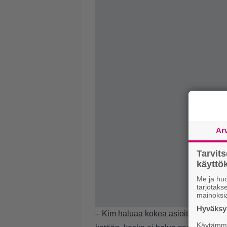
Ar
Tarvit
käytt
Me ja huo
tarjotak
mainoksi
Hyväksym
– Kim haluaa kokea asioita ja hän hal
Käytämme 