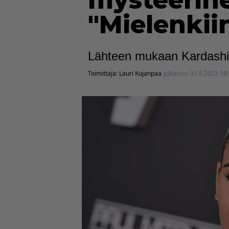
mysteerihe
"Mielenkii
Lähteen mukaan Kardashia
Toimittaja:
Lauri Kujanpaa
Julkaistu:
31.5.2023 19