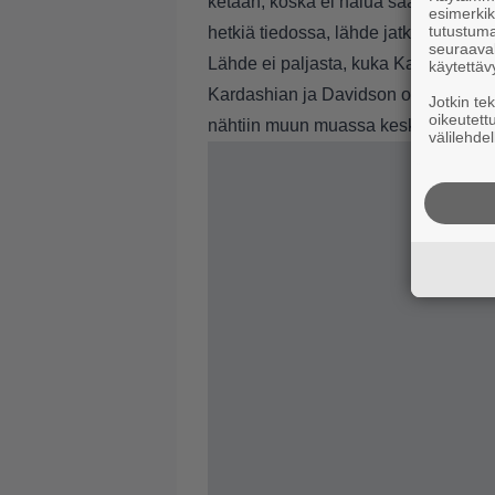
ketään, koska ei halua saada aikaan 
esimerkiks
tutustuma
hetkiä tiedossa, lähde jatkaa.
seuraaval
Lähde ei paljasta, kuka Kardashianin 
käytettäv
Kardashian ja Davidson ovat pysyneet
Jotkin te
oikeutett
nähtiin muun muassa keskustelemas
välilehdel