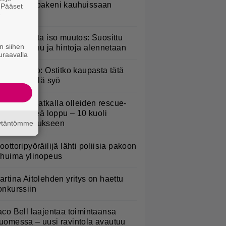
arkkonen pakeni kauhuissaan
. Pääset
e
aikalta
esburgerilta iso muutos: Suosittu
n siihen
teria poistuu ja hintoja alennetaan
uraavalla
akaisinveto: Ostitko kaupasta tätä
alaattia? Älä syö
uomeen matkalla olleiden rescue-
oirien hirveä loppu – 10 kuoli
äytäntömme
ämpöhalvaukseen
oottoripyöräilijä lähti poliisia pakoon
 huima ylinopeus
artina Aitolehden yritys on haettu
onkurssiin
aco Bell laajentaa toimintaansa
uomessa – uusi ravintola avautuu