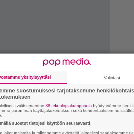
vostamme yksityisyyttäsi
Valintasi
semme suostumuksesi tarjotaksemme henkilökohtai
ökokemuksen
1.
”
h
lellisesti valitsemamme
88 teknologiakumppania
hyödynnämme henkilö
semme paremman käyttäjäkokemuksen sekä kohdentaaksemme sisältöä
v
a.
ällä suostut tietojesi käyttöön seuraavasti
2.
T
uaa olla varma. Hän ei ole juurikaan deittailut
L
laitetunnisteita ja tallennamme evästeitä laitteellesi saadaksemme tie