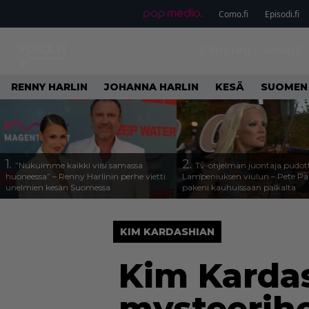
Como.fi
Episodi.fi
ETUSIVU
VIIHDE
RENNY HARLIN
JOHANNA HARLIN
KESÄ
SUOMEN
1.
2.
”Nukuimme kaikki viisi samassa
Tv-ohjelman juontaja pudott
huoneessa” – Renny Harlinin perhe vietti
Lampeniuksen viulun – Pete P
unelmien kesän Suomessa
pakeni kauhuissaan paikalta
KIM KARDASHIAN
Kim Kardash