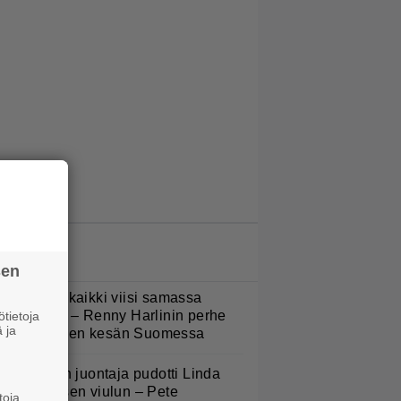
LUETUIMMAT JUTUT
sen
Nukuimme kaikki viisi samassa
uoneessa” – Renny Harlinin perhe
tietoja
 ja
ietti unelmien kesän Suomessa
v-ohjelman juontaja pudotti Linda
ampeniuksen viulun – Pete
toja