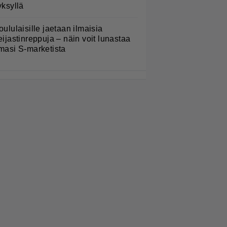
yksyllä
oululaisille jaetaan ilmaisia
eijastinreppuja – näin voit lunastaa
masi S-marketista