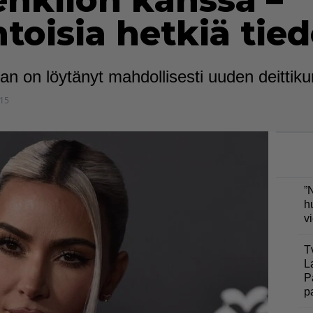
nkilön kanssa –
ntoisia hetkiä tie
n on löytänyt mahdollisesti uuden deittik
:15
”
h
v
T
L
P
p