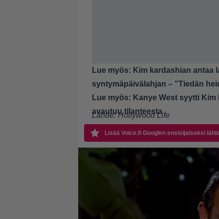
Lue myös:
Kim kardashian antaa l
syntymäpäivälahjan – ”Tiedän hei
Lue myös:
Kanye West syytti Kim
avautuu tilanteesta
Lähde:
Hollywood Life
Lisää Voice.fi Googlen ensisijaiseksi läht