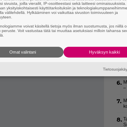
kohuja. Nyt hänellä on kuitenkin mielenkiintoisia
P
i sivuista, joilla vierailit, IP-osoitteestasi sekä laitteesi ominaisuuksista
an yksityiskohtaisesti käyttötarkoituksiin ja teknologiakumppaneihimm
p
la välilehdellä. Hylkääminen voi vaikuttaa sivuston toimivuuteen ja
kanssa flirttaileva henkilö on.
yyteen.
3.
H
 ystävinä erosta huolimatta. Entiset rakastavaiset
knologiamme voivat käsitellä tietoja myös ilman suostumusta, jos niillä o
a
u peruste. Voit vastustaa tätä tai muuttaa asetuksiasi milloin tahansa se
sa yhdessä Met-gaalassa.
lä.
4.
T
s
Omat valintani
Hyväksyn kaikki
5.
S
k
Tietosuojak
l
6.
M
–
7.
M
k
8.
T
S