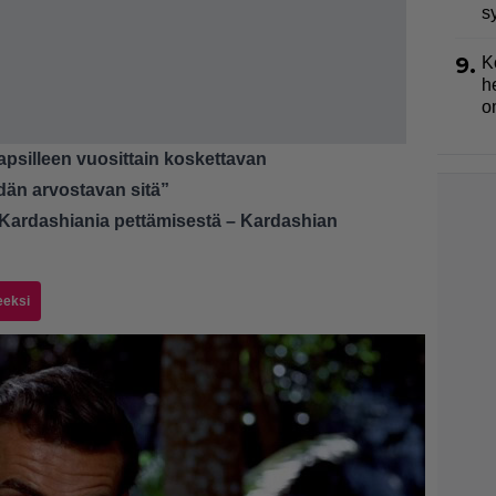
s
9.
K
h
o
apsilleen vuosittain koskettavan
dän arvostavan sitä”
 Kardashiania pettämisestä – Kardashian
eeksi