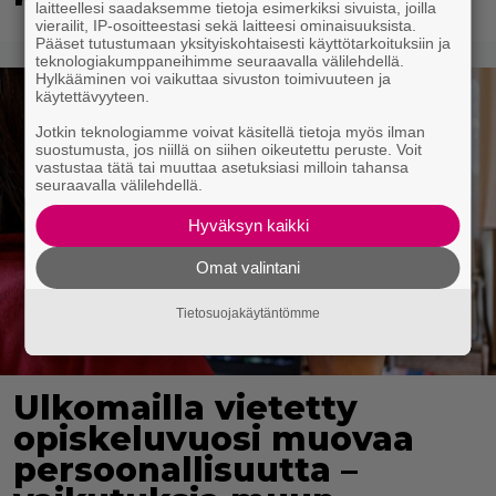
laitteellesi saadaksemme tietoja esimerkiksi sivuista, joilla
vierailit, IP-osoitteestasi sekä laitteesi ominaisuuksista.
Pääset tutustumaan yksityiskohtaisesti käyttötarkoituksiin ja
teknologiakumppaneihimme seuraavalla välilehdellä.
Hylkääminen voi vaikuttaa sivuston toimivuuteen ja
käytettävyyteen.
Jotkin teknologiamme voivat käsitellä tietoja myös ilman
suostumusta, jos niillä on siihen oikeutettu peruste. Voit
vastustaa tätä tai muuttaa asetuksiasi milloin tahansa
seuraavalla välilehdellä.
Hyväksyn kaikki
Omat valintani
Tietosuojakäytäntömme
Ulkomailla vietetty
opiskeluvuosi muovaa
persoonallisuutta –