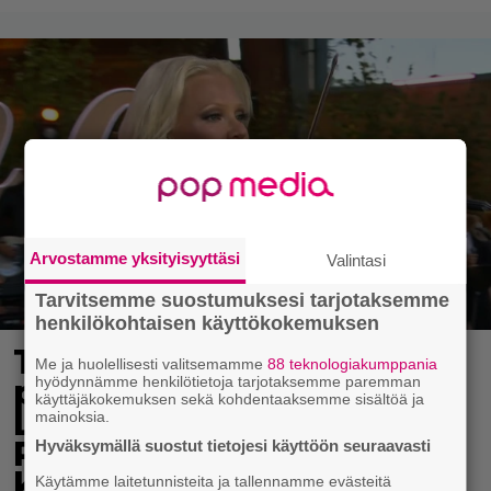
Arvostamme yksityisyyttäsi
Valintasi
Tarvitsemme suostumuksesi tarjotaksemme
henkilökohtaisen käyttökokemuksen
Tv-ohjelman juontaja
Me ja huolellisesti valitsemamme
88 teknologiakumppania
hyödynnämme henkilötietoja tarjotaksemme paremman
pudotti Linda
käyttäjäkokemuksen sekä kohdentaaksemme sisältöä ja
Lampeniuksen viulun –
mainoksia.
Pete Parkkonen pakeni
Hyväksymällä suostut tietojesi käyttöön seuraavasti
kauhuissaan paikalta
Käytämme laitetunnisteita ja tallennamme evästeitä