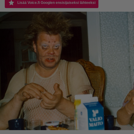
Lisää Voice.fi Googlen ensisijaiseksi lähteeksi
Vielä jäi parantamisen varaa, mutta ihan hyvinhän se
meni! Ehkä nykypäivän sarjat ovat enemmän sinun
mieleesi!
Hyvä sinä, sait melkein kaikki oikein! Toivottavasti tämä
oli kiva nostalgiatrippi!