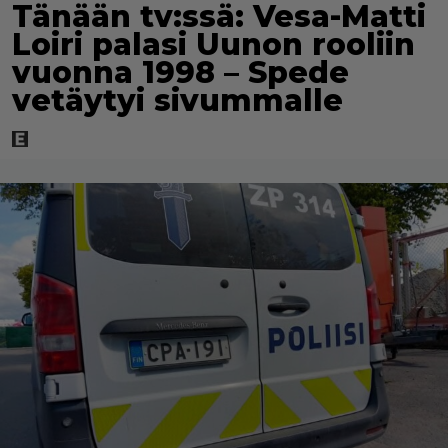
Tänään tv:ssä: Vesa-Matti
Loiri palasi Uunon rooliin
vuonna 1998 – Spede
vetäytyi sivummalle
Vau, nyt oli kova suoritus! Vanhat sarjat ovat sinulla
edelleen tuoreessa muistissa, hyvä sinä. Ihanan
nostalgista, eikö!