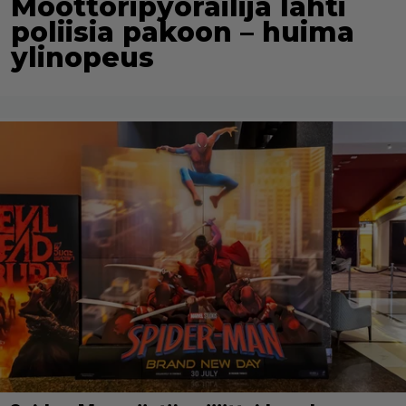
Moottoripyöräilijä lähti
poliisia pakoon – huima
ylinopeus