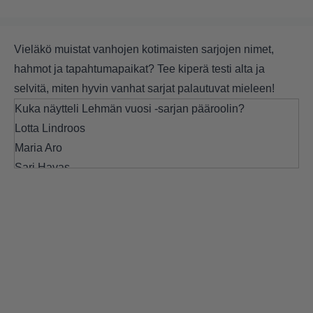
Vieläkö muistat vanhojen kotimaisten sarjojen nimet,
hahmot ja tapahtumapaikat? Tee kiperä testi alta ja
selvitä, miten hyvin vanhat sarjat palautuvat mieleen!
Kuka näytteli Lehmän vuosi -sarjan pääroolin?
Lotta Lindroos
Maria Aro
Sari Havas
Seuraava
Ihmebantu-sarjan ovat käsikirjoittaneet…
Jani Volanen ja Kari Ketonen
Jani Volanen ja Tommi Korpela
Tommi Korpela ja Kari Ketonen
Seuraava
Vuonna 2010 alkanut Uusi päivä -sarja sijoittui…