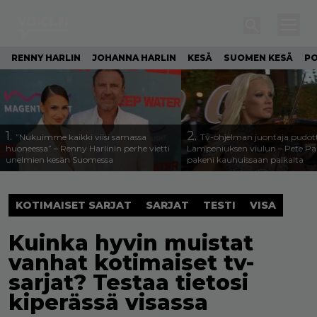
RENNY HARLIN
JOHANNA HARLIN
KESÄ
SUOMEN KESÄ
PO
1.
2.
”Nukuimme kaikki viisi samassa
Tv-ohjelman juontaja pudott
huoneessa” – Renny Harlinin perhe vietti
Lampeniuksen viulun – Pete P
unelmien kesän Suomessa
pakeni kauhuissaan paikalta
KOTIMAISET SARJAT
SARJAT
TESTI
VISA
Kuinka hyvin muistat
vanhat kotimaiset tv-
sarjat? Testaa tietosi
kiperässä visassa