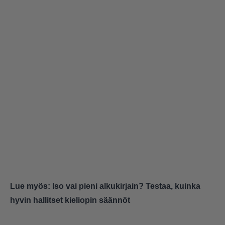
Kari
Kauko
Rauni
Seuraava
Harri Nykäsen dekkarien pohjalta tehtiin sarja…
Hovimäki
Pohjolan laki
Raid
Seuraava
Missä sarjassa viisihenkinen joukko kokoontui kerran
viikossa puimaan ajankohtaisia asioita ja hiomaan
strategioita?
Ihmisten puolue
Lue myös:
Iso vai pieni alkukirjain? Testaa, kuinka
Menestystekijät
hyvin hallitset kieliopin säännöt
Vaalikuume
Seuraava