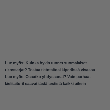
Jyväskylään
Laumakkalan kaupunkiin
Virtauksen kaupunkiin
Seuraava
Metsolat-sarjan pääsosissa näyttelivät…
Ahti Haljala ja Helinä Viitanen
Katriina Honkanen ja Jari Salmi
Sulevi Peltola ja Kari Hakala
Seuraava
Lue myös:
Kuinka hyvin tunnet suomalaiset
Minä vuonna Kotikatu alkoi?
rikossarjat? Testaa tietotaitosi kiperässä visassa
1992
Lue myös:
Osaatko yhdyssanat? Vain parhaat
1995
kielitaiturit saavat tästä testistä kaikki oikein
1999
Seuraava
Taivaan tulet -sarjassa poliisikonstaapeli _ Väänänen
palaa kotiseudulleen Kemijärvelle.