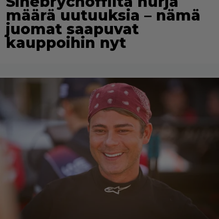
Sinebrychoffilta hurja
määrä uutuuksia – nämä
juomat saapuvat
kauppoihin nyt