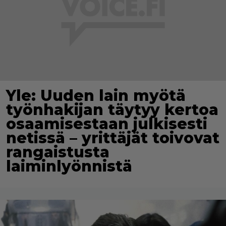
Yle: Uuden lain myötä
työnhakijan täytyy kertoa
osaamisestaan julkisesti
netissä – yrittäjät toivovat
rangaistusta
laiminlyönnistä