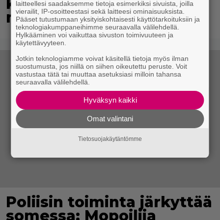
kohtalo jäi aiemmin
laitteellesi saadaksemme tietoja esimerkiksi sivuista, joilla
vierailit, IP-osoitteestasi sekä laitteesi ominaisuuksista.
mysteeriksi
Pääset tutustumaan yksityiskohtaisesti käyttötarkoituksiin ja
teknologiakumppaneihimme seuraavalla välilehdellä.
Hylkääminen voi vaikuttaa sivuston toimivuuteen ja
käytettävyyteen.
Jotkin teknologiamme voivat käsitellä tietoja myös ilman
suostumusta, jos niillä on siihen oikeutettu peruste. Voit
vastustaa tätä tai muuttaa asetuksiasi milloin tahansa
seuraavalla välilehdellä.
Hyväksyn kaikki
Omat valintani
Tietosuojakäytäntömme
Poliisin toiminta järkyttää
somessa: Mopoilija