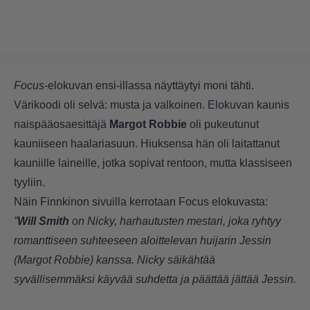
Focus
-elokuvan ensi-illassa näyttäytyi moni tähti.
Värikoodi oli selvä: musta ja valkoinen. Elokuvan kaunis
naispääosaesittäjä
Margot Robbie
oli pukeutunut
kauniiseen haalariasuun. Hiuksensa hän oli laitattanut
kauniille laineille, jotka sopivat rentoon, mutta klassiseen
tyyliin.
Näin Finnkinon sivuilla kerrotaan Focus elokuvasta:
”
Will Smith
on Nicky, harhautusten mestari, joka ryhtyy
romanttiseen suhteeseen aloittelevan huijarin Jessin
(Margot Robbie) kanssa. Nicky säikähtää
syvällisemmäksi käyvää suhdetta ja päättää jättää Jessin.