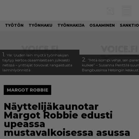
TYÖTÖN
TYÖNHAKU
TYÖNHAKIJA
OSAAMINEN
SANKTIO
1.
Yle: Uuden lain myötä työnhakijan
2.
täytyy kertoa osaamisestaan julkisesti
”Mitä isompi vehje, sen pa
netissä – yrittäjät toivovat rangaistusta
kulkee” – Susanna Penttilä suun
laiminlyönnistä
Bangbussinsa Helsingin keskus
MARGOT ROBBIE
Näyttelijäkaunotar
Margot Robbie edusti
upeassa
mustavalkoisessa asussa