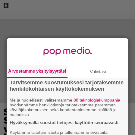
Arvostamme yksityisyyttäsi
Valintasi
Tarvitsemme suostumuksesi tarjotaksemme
henkilökohtaisen käyttökokemuksen
Me ja huolellisesti valitsemamme
88 teknologiakumppania
hyödynnämme henkilötietoja tarjotaksemme paremman
Suosikkihahmo palaa
käyttäjäkokemuksen sekä kohdentaaksemme sisältöä ja
mainoksia.
Sykkeeseen kahdeksan
Hyväksymällä suostut tietojesi käyttöön seuraavasti
vuoden tauon jälkeen –
Käytämme laitetunnisteita ja tallennamme evästeitä