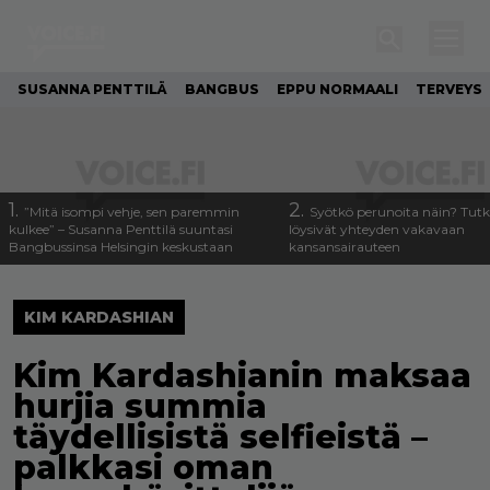
SUSANNA PENTTILÄ
BANGBUS
EPPU NORMAALI
TERVEYS
1.
2.
”Mitä isompi vehje, sen paremmin
Syötkö perunoita näin? Tutk
kulkee” – Susanna Penttilä suuntasi
löysivät yhteyden vakavaan
Bangbussinsa Helsingin keskustaan
kansansairauteen
KIM KARDASHIAN
Kim Kardashianin maksaa
hurjia summia
täydellisistä selfieistä –
palkkasi oman