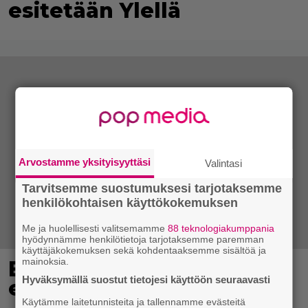
esitetään Ylellä
Arvostamme yksityisyyttäsi
Valintasi
Tarvitsemme suostumuksesi tarjotaksemme
henkilökohtaisen käyttökokemuksen
Me ja huolellisesti valitsemamme
88 teknologiakumppania
hyödynnämme henkilötietoja tarjotaksemme paremman
käyttäjäkokemuksen sekä kohdentaaksemme sisältöä ja
mainoksia.
Eurojackpotista 80 000
Hyväksymällä suostut tietojesi käyttöön seuraavasti
euroa Suomeen – tänne
Käytämme laitetunnisteita ja tallennamme evästeitä