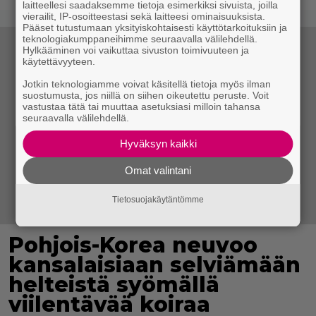
laitteellesi saadaksemme tietoja esimerkiksi sivuista, joilla
vierailit, IP-osoitteestasi sekä laitteesi ominaisuuksista.
Pääset tutustumaan yksityiskohtaisesti käyttötarkoituksiin ja
teknologiakumppaneihimme seuraavalla välilehdellä.
Hylkääminen voi vaikuttaa sivuston toimivuuteen ja
käytettävyyteen.
Jotkin teknologiamme voivat käsitellä tietoja myös ilman
suostumusta, jos niillä on siihen oikeutettu peruste. Voit
vastustaa tätä tai muuttaa asetuksiasi milloin tahansa
seuraavalla välilehdellä.
Hyväksyn kaikki
Omat valintani
Tietosuojakäytäntömme
Pohjois-Korea neuvoo
kansalaisiaan selviämään
helteistä syömällä
viilentävää koiraa