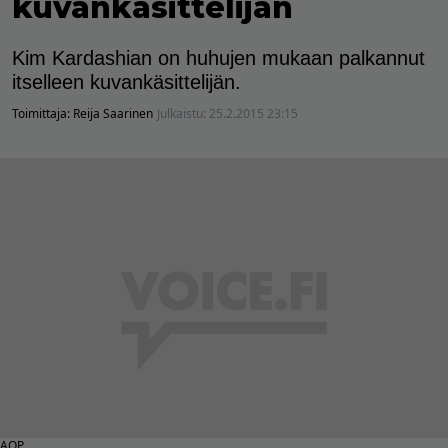
kuvankäsittelijän
Kim Kardashian on huhujen mukaan palkannut
itselleen kuvankäsittelijän.
Toimittaja:
Reija Saarinen
Julkaistu:
25.2.2015 23:15
AOP