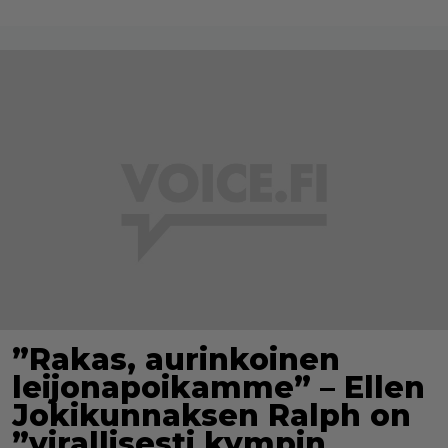
”Rakas, aurinkoinen
leijonapoikamme” – Ellen
Jokikunnaksen Ralph on
”virallisesti kympin