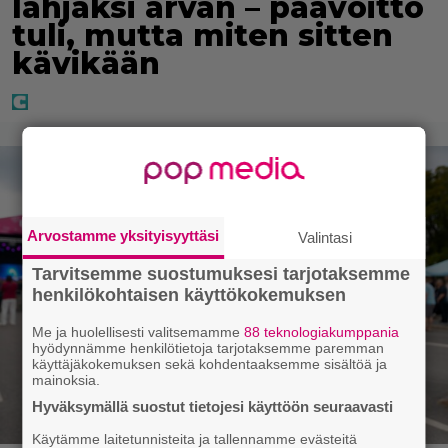
lahjaksi arvan – päävoitto
tuli, mutta miten sitten
kävikään
Arvostamme yksityisyyttäsi
Valintasi
Tarvitsemme suostumuksesi tarjotaksemme
henkilökohtaisen käyttökokemuksen
Me ja huolellisesti valitsemamme
88 teknologiakumppania
hyödynnämme henkilötietoja tarjotaksemme paremman
käyttäjäkokemuksen sekä kohdentaaksemme sisältöä ja
mainoksia.
Hyväksymällä suostut tietojesi käyttöön seuraavasti
Käytämme laitetunnisteita ja tallennamme evästeitä