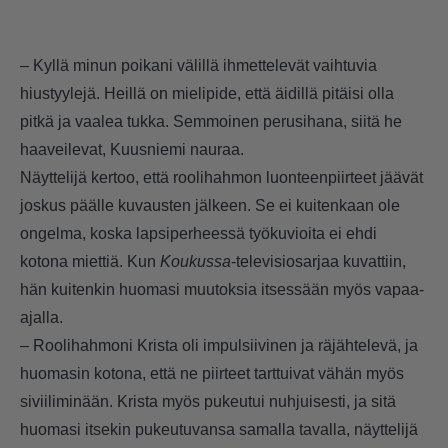
– Kyllä minun poikani välillä ihmettelevät vaihtuvia
hiustyylejä. Heillä on mielipide, että äidillä pitäisi olla
pitkä ja vaalea tukka. Semmoinen perusihana, siitä he
haaveilevat, Kuusniemi nauraa.
Näyttelijä kertoo, että roolihahmon luonteenpiirteet jäävät
joskus päälle kuvausten jälkeen. Se ei kuitenkaan ole
ongelma, koska lapsiperheessä työkuvioita ei ehdi
kotona miettiä. Kun
Koukussa
-televisiosarjaa kuvattiin,
hän kuitenkin huomasi muutoksia itsessään myös vapaa-
ajalla.
– Roolihahmoni Krista oli impulsiivinen ja räjähtelevä, ja
huomasin kotona, että ne piirteet tarttuivat vähän myös
siviiliminään. Krista myös pukeutui nuhjuisesti, ja sitä
huomasi itsekin pukeutuvansa samalla tavalla, näyttelijä