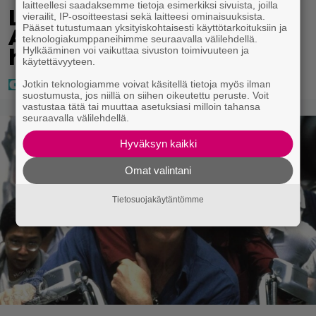
laitteellesi saadaksemme tietoja esimerkiksi sivuista, joilla
Laulaja Aki Samuli on nyt
vierailit, IP-osoitteestasi sekä laitteesi ominaisuuksista.
Pääset tutustumaan yksityiskohtaisesti käyttötarkoituksiin ja
Aki Kirvesniemi – tässä
teknologiakumppaneihimme seuraavalla välilehdellä.
Hylkääminen voi vaikuttaa sivuston toimivuuteen ja
hääkuva
käytettävyyteen.
Jotkin teknologiamme voivat käsitellä tietoja myös ilman
suostumusta, jos niillä on siihen oikeutettu peruste. Voit
vastustaa tätä tai muuttaa asetuksiasi milloin tahansa
seuraavalla välilehdellä.
Hyväksyn kaikki
Omat valintani
Tietosuojakäytäntömme