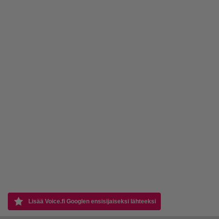
Lisää Voice.fi Googlen ensisijaiseksi lähteeksi