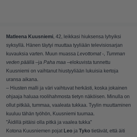
Matleena Kuusniemi
, 42, leikkasi hiuksensa lyhyiksi
syksyllä. Hänen täytyi muuttaa tyyliään televisiosarjan
kuvauksia varten. Muun muassa
Levottomat
-,
Tumman
veden päällä
–ja
Paha maa
–elokuvista tunnettu
Kuusniemi on vaihtanut hiustyyliään lukuisia kertoja
uransa aikana.
– Hiusten malli ja väri vaihtuvat herkästi, koska jokainen
ohjaaja haluaa roolihahmosta tietyn näköisen. Minulla on
ollut pitkää, tummaa, vaaleata tukkaa. Tyylin muuttaminen
kuuluu tähän työhön, Kuusniemi tuumaa.
”Äidillä pitäisi olla pitkä ja vaalea tukka”
Kotona Kuusniemen pojat
Leo
ja
Tyko
tietävät, että äiti