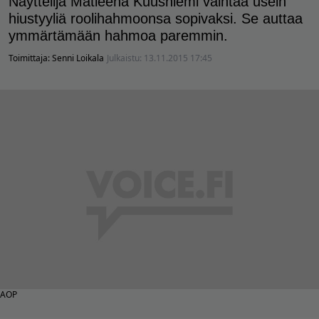
Näyttelijä Matleena Kuusniemi vaihtaa usein
hiustyyliä roolihahmoonsa sopivaksi. Se auttaa
ymmärtämään hahmoa paremmin.
Toimittaja:
Senni Loikala
Julkaistu:
13.11.2015 17:45
AOP