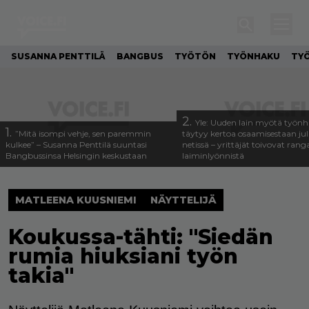
SUSANNA PENTTILÄ
BANGBUS
TYÖTÖN
TYÖNHAKU
TY
2.
Yle: Uuden lain myötä työnh
1.
”Mitä isompi vehje, sen paremmin
täytyy kertoa osaamisestaan julk
kulkee” – Susanna Penttilä suuntasi
netissä – yrittäjät toivovat rang
Bangbussinsa Helsingin keskustaan
laiminlyönnistä
MATLEENA KUUSNIEMI
NÄYTTELIJÄ
Koukussa-tähti: "Siedän
rumia hiuksiani työn
takia"