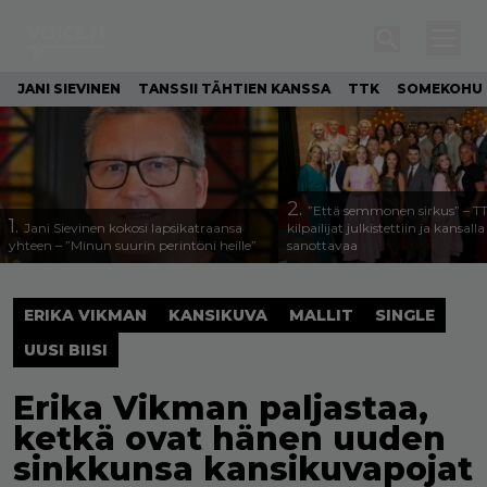
JANI SIEVINEN
TANSSII TÄHTIEN KANSSA
TTK
SOMEKOHU
2.
”Että semmonen sirkus” – T
1.
Jani Sievinen kokosi lapsikatraansa
kilpailijat julkistettiin ja kansall
yhteen – ”Minun suurin perintöni heille”
sanottavaa
ERIKA VIKMAN
KANSIKUVA
MALLIT
SINGLE
UUSI BIISI
Erika Vikman paljastaa,
ketkä ovat hänen uuden
sinkkunsa kansikuvapojat