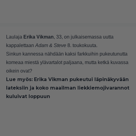
Laulaja
Erika Vikman
, 33, on julkaisemassa uutta
kappalettaan
Adam & Steve
8. toukokuuta.
Sinkun kannessa nähdään kaksi farkkuihin pukeutunutta
komeaa miestä ylävartalot paljaana, mutta ketkä kuvassa
oikein ovat?
Lue myös:
Erika Vikman pukeutui läpinäkyvään
lateksiin ja koko maailman liekkiemojivarannot
kuluivat loppuun