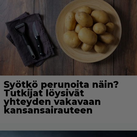
Syötkö perunoita näin?
Tutkijat löysivät
yhteyden vakavaan
kansansairauteen