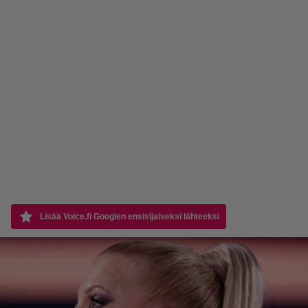
Lisää Voice.fi Googlen ensisijaiseksi lähteeksi