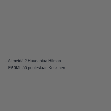
– Ai meidät? Huudahtaa Hilman.
– Ei! älähtää puolestaan Koskinen.