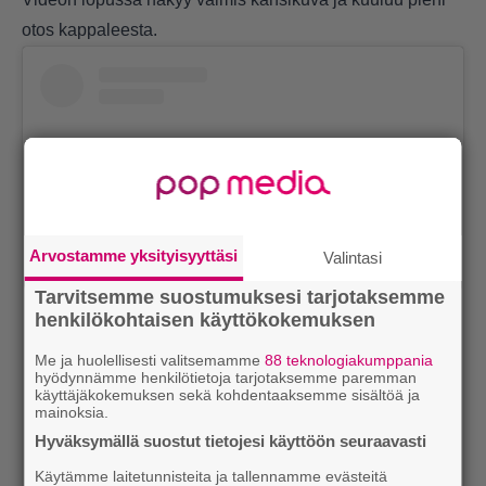
otos kappaleesta.
Arvostamme yksityisyyttäsi
Valintasi
Tarvitsemme suostumuksesi tarjotaksemme
henkilökohtaisen käyttökokemuksen
View this post on Instagram
Me ja huolellisesti valitsemamme
88 teknologiakumppania
hyödynnämme henkilötietoja tarjotaksemme paremman
käyttäjäkokemuksen sekä kohdentaaksemme sisältöä ja
mainoksia.
Hyväksymällä suostut tietojesi käyttöön seuraavasti
Käytämme laitetunnisteita ja tallennamme evästeitä