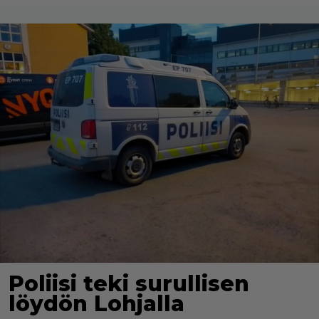
Poliisi teki surullisen
löydön Lohjalla