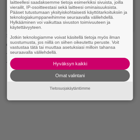
laitteellesi saadaksemme tietoja esimerkiksi sivuista, joilla
vierailit, IP-osoitteestasi sekä laitteesi ominaisuuksista.
Pääset tutustumaan yksityiskohtaisesti käyttötarkoituksiin ja
teknologiakumppaneihimme seuraavalla välilehdellä.
Hylkääminen voi vaikuttaa sivuston toimivuuteen ja
käytettävyyteen.
Seuraajat ovat varsin yhtä mieltä siitä, että valinta oli
Jotkin teknologiamme voivat käsitellä tietoja myös ilman
suostumusta, jos niillä on siihen oikeutettu peruste. Voit
oikea:
vastustaa tätä tai muuttaa asetuksiasi milloin tahansa
seuraavalla välilehdellä.
– Hienoa että he suostu!
– Tää on niin upee etten kestä.
Hyväksyn kaikki
Omat valintani
Tietosuojakäytäntömme