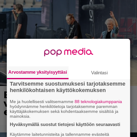
Arvostamme yksityisyyttäsi
Valintasi
Tarvitsemme suostumuksesi tarjotaksemme
henkilökohtaisen käyttökokemuksen
Eppu Normaalin
viimeinen konsertti
Me ja huolellisesti valitsemamme
88 teknologiakumppania
hyödynnämme henkilötietoja tarjotaksemme paremman
esitetään Ylellä
käyttäjäkokemuksen sekä kohdentaaksemme sisältöä ja
mainoksia.
Hyväksymällä suostut tietojesi käyttöön seuraavasti
Käytämme laitetunnisteita ja tallennamme evästeitä