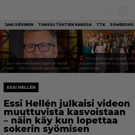
JANI SIEVINEN
TANSSII TÄHTIEN KANSSA
TTK
SOMEKOHU
2.
”Että semmonen sirkus” – T
1.
Jani Sievinen kokosi lapsikatraansa
kilpailijat julkistettiin ja kansall
yhteen – ”Minun suurin perintöni heille”
sanottavaa
ESSI HELLÉN
Essi Hellén julkaisi videon
muuttuvista kasvoistaan
– näin käy kun lopettaa
sokerin syömisen