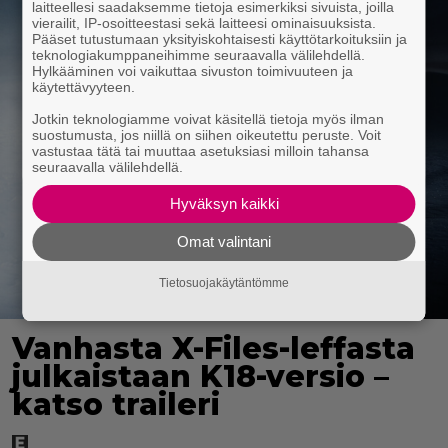
laitteellesi saadaksemme tietoja esimerkiksi sivuista, joilla
vierailit, IP-osoitteestasi sekä laitteesi ominaisuuksista.
Pääset tutustumaan yksityiskohtaisesti käyttötarkoituksiin ja
teknologiakumppaneihimme seuraavalla välilehdellä.
Hylkääminen voi vaikuttaa sivuston toimivuuteen ja
käytettävyyteen.
Jotkin teknologiamme voivat käsitellä tietoja myös ilman
suostumusta, jos niillä on siihen oikeutettu peruste. Voit
vastustaa tätä tai muuttaa asetuksiasi milloin tahansa
seuraavalla välilehdellä.
Hyväksyn kaikki
Omat valintani
Tietosuojakäytäntömme
Vanhasta X-Files-leffasta
julkaistaan K18-versio –
katso traileri