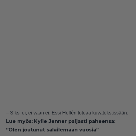
– Siksi ei, ei vaan ei, Essi Hellén toteaa kuvatekstissään.
Lue myös:
Kylie Jenner paljasti paheensa:
”Olen joutunut salailemaan vuosia”