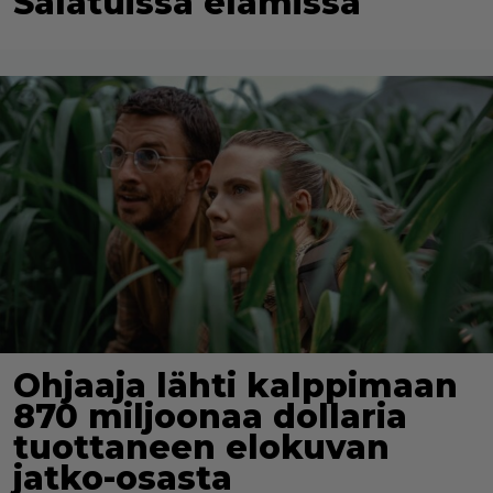
Salatuissa elämissä
Ohjaaja lähti kalppimaan
870 miljoonaa dollaria
tuottaneen elokuvan
jatko-osasta