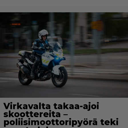
Virkavalta takaa-ajoi
skoottereita –
poliisimoottoripyörä teki