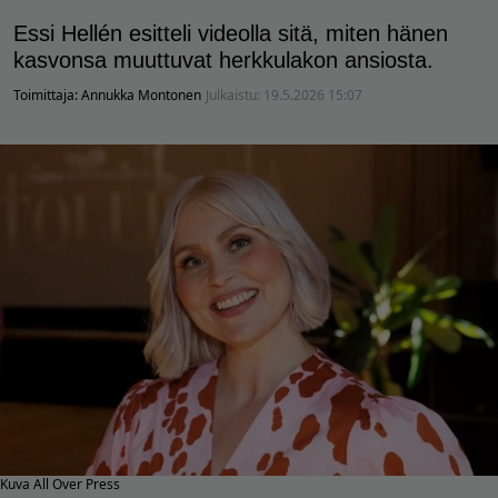
Essi Hellén esitteli videolla sitä, miten hänen
kasvonsa muuttuvat herkkulakon ansiosta.
Toimittaja:
Annukka Montonen
Julkaistu:
19.5.2026 15:07
Kuva All Over Press