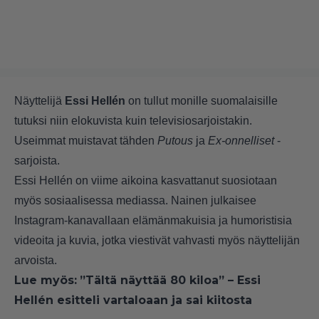
Näyttelijä
Essi Hellén
on tullut monille suomalaisille
tutuksi niin elokuvista kuin televisiosarjoistakin.
Useimmat muistavat tähden
Putous
ja
Ex-onnelliset
-
sarjoista.
Essi Hellén on viime aikoina kasvattanut suosiotaan
myös sosiaalisessa mediassa. Nainen julkaisee
Instagram-kanavallaan elämänmakuisia ja humoristisia
videoita ja kuvia, jotka viestivät vahvasti myös näyttelijän
arvoista.
Lue myös:
”Tältä näyttää 80 kiloa” – Essi
Hellén esitteli vartaloaan ja sai kiitosta