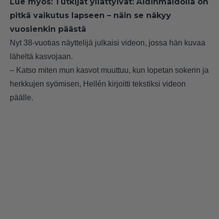
Lue myös:
Tutkijat yllättyivät: Äidinmaidolla on
pitkä vaikutus lapseen – näin se näkyy
vuosienkin päästä
Nyt 38-vuotias näyttelijä julkaisi videon, jossa hän kuvaa
läheltä kasvojaan.
– Katso miten mun kasvot muuttuu, kun lopetan sokerin ja
herkkujen syömisen, Hellén kirjoitti tekstiksi videon
päälle.