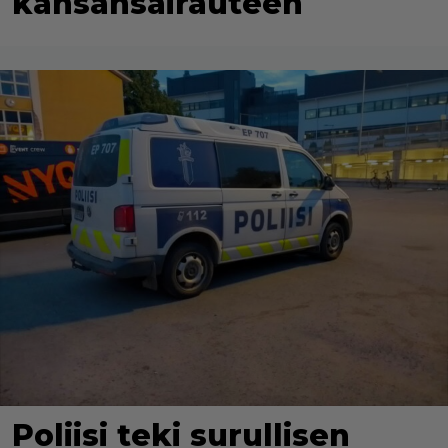
kansansairauteen
Poliisi teki surullisen