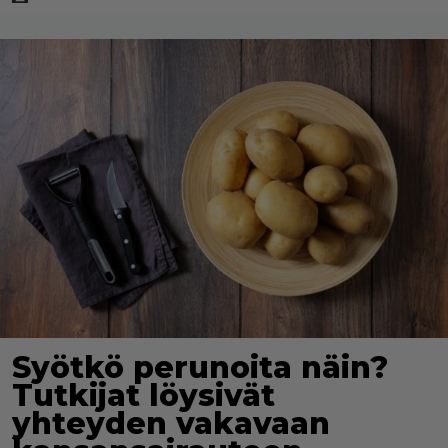
Syötkö perunoita näin?
Tutkijat löysivät
yhteyden vakavaan