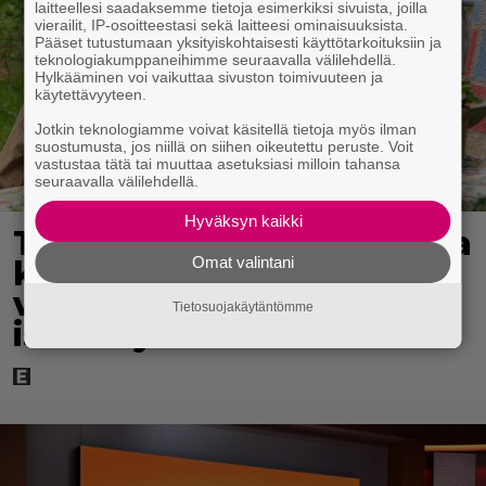
laitteellesi saadaksemme tietoja esimerkiksi sivuista, joilla
vierailit, IP-osoitteestasi sekä laitteesi ominaisuuksista.
Pääset tutustumaan yksityiskohtaisesti käyttötarkoituksiin ja
teknologiakumppaneihimme seuraavalla välilehdellä.
Hylkääminen voi vaikuttaa sivuston toimivuuteen ja
käytettävyyteen.
Jotkin teknologiamme voivat käsitellä tietoja myös ilman
suostumusta, jos niillä on siihen oikeutettu peruste. Voit
vastustaa tätä tai muuttaa asetuksiasi milloin tahansa
seuraavalla välilehdellä.
Hyväksyn kaikki
Tänään tv:ssä: Koskettava
Omat valintani
kotimainen elokuva
vuodelta 2020 – ”Tehty
Tietosuojakäytäntömme
isolla sydämellä”