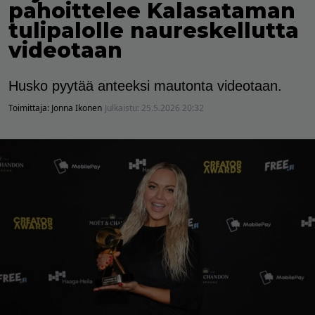
pahoittelee Kalasataman
tulipalolle naureskellutta
videotaan
Husko pyytää anteeksi mautonta videotaan.
Toimittaja:
Jonna Ikonen
Julkaistu:
25.5.2026 20:32