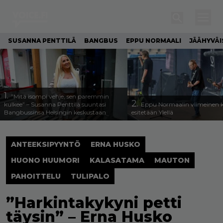
SUSANNA PENTTILÄ
BANGBUS
EPPU NORMAALI
JÄÄHYVÄI
1.
”Mitä isompi vehje, sen paremmin
2.
kulkee” – Susanna Penttilä suuntasi
Eppu Normaalin viimeinen k
Bangbussinsa Helsingin keskustaan
esitetään Ylellä
ANTEEKSIPYYNTÖ
ERNA HUSKO
HUONO HUUMORI
KALASATAMA
MAUTON
PAHOITTELU
TULIPALO
”Harkintakykyni petti
täysin” – Erna Husko