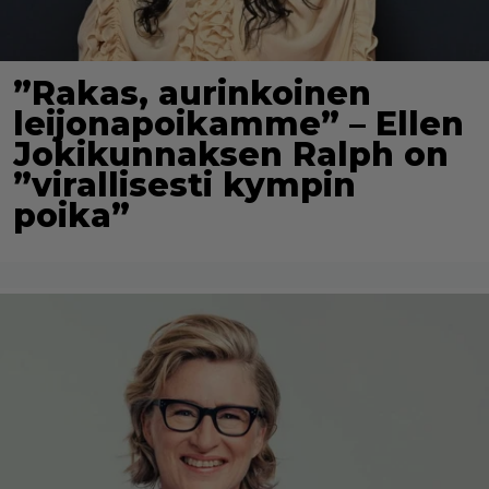
”Rakas, aurinkoinen
leijonapoikamme” – Ellen
Jokikunnaksen Ralph on
”virallisesti kympin
poika”