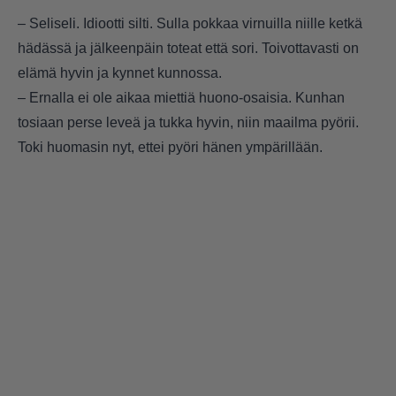
– Seliseli. Idiootti silti. Sulla pokkaa virnuilla niille ketkä
hädässä ja jälkeenpäin toteat että sori. Toivottavasti on
elämä hyvin ja kynnet kunnossa.
– Ernalla ei ole aikaa miettiä huono-osaisia. Kunhan
tosiaan perse leveä ja tukka hyvin, niin maailma pyörii.
Toki huomasin nyt, ettei pyöri hänen ympärillään.