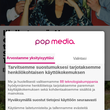
Illalla tv:ssä: Uuno-
elokuva jossa käytettiin
tietokonegrafiikkaa?
Sellainen tehtiin vuonna
Arvostamme yksityisyyttäsi
1998
Valintasi
Tarvitsemme suostumuksesi tarjotaksemme
henkilökohtaisen käyttökokemuksen
Me ja huolellisesti valitsemamme
88 teknologiakumppania
hyödynnämme henkilötietoja tarjotaksemme paremman
käyttäjäkokemuksen sekä kohdentaaksemme sisältöä ja
mainoksia.
Hyväksymällä suostut tietojesi käyttöön seuraavasti
Käytämme laitetunnisteita ja tallennamme evästeitä