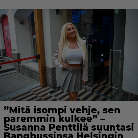
”Mitä isompi vehje, sen
paremmin kulkee” –
Susanna Penttilä suuntasi
Bangbussinsa Helsingin