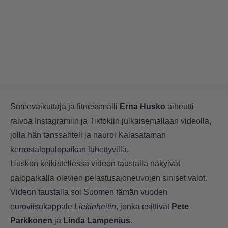
Somevaikuttaja ja fitnessmalli
Erna Husko
aiheutti
raivoa
Instagramiin ja Tiktokiin julkaisemallaan videolla,
jolla hän tanssahteli ja nauroi Kalasataman
kerrostalopalopaikan lähettyvillä.
Huskon keikistellessä videon taustalla näkyivät
palopaikalla olevien pelastusajoneuvojen siniset valot.
Videon taustalla soi Suomen tämän vuoden
euroviisukappale
Liekinheitin
, jonka esittivät
Pete
Parkkonen
ja
Linda Lampenius
.