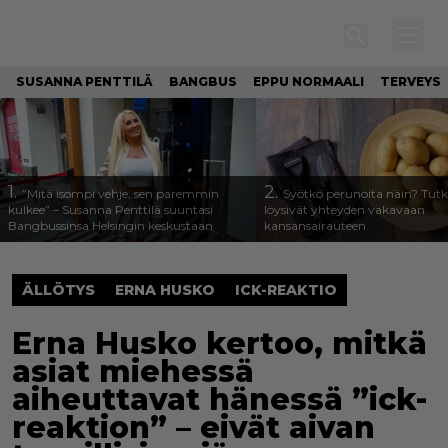
SUSANNA PENTTILÄ
BANGBUS
EPPU NORMAALI
TERVEYS
1.
2.
”Mitä isompi vehje, sen paremmin
Syötkö perunoita näin? Tutk
kulkee” – Susanna Penttilä suuntasi
löysivät yhteyden vakavaan
Bangbussinsa Helsingin keskustaan
kansansairauteen
ÄLLÖTYS
ERNA HUSKO
ICK-REAKTIO
Erna Husko kertoo, mitkä
asiat miehessä
aiheuttavat hänessä ”ick-
reaktion” – eivät aivan