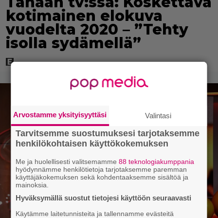
Tänään tv:ssä: Koskettava
kotimainen elokuva
vuodelta 2020 – ”Tehty
isolla sydämellä”
Arvostamme yksityisyyttäsi
Valintasi
Tarvitsemme suostumuksesi tarjotaksemme
henkilökohtaisen käyttökokemuksen
Me ja huolellisesti valitsemamme
88 teknologiakumppania
hyödynnämme henkilötietoja tarjotaksemme paremman
käyttäjäkokemuksen sekä kohdentaaksemme sisältöä ja
mainoksia.
Hyväksymällä suostut tietojesi käyttöön seuraavasti
Käytämme laitetunnisteita ja tallennamme evästeitä