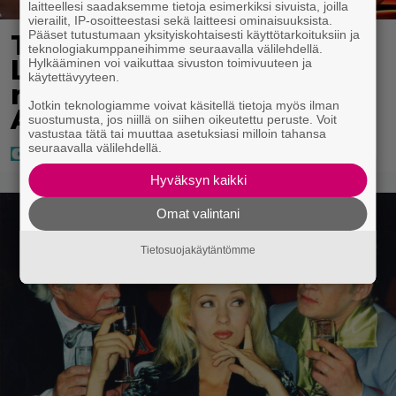
laitteellesi saadaksemme tietoja esimerkiksi sivuista, joilla
vierailit, IP-osoitteestasi sekä laitteesi ominaisuuksista.
Pääset tutustumaan yksityiskohtaisesti käyttötarkoituksiin ja
Täällä pelattiin lauantain
teknologiakumppaneihimme seuraavalla välilehdellä.
Loton ja Jokerin isot
Hylkääminen voi vaikuttaa sivuston toimivuuteen ja
käytettävyyteen.
rahat – Tokmannilla,
Jotkin teknologiamme voivat käsitellä tietoja myös ilman
ABC:lla, netissä…
suostumusta, jos niillä on siihen oikeutettu peruste. Voit
vastustaa tätä tai muuttaa asetuksiasi milloin tahansa
seuraavalla välilehdellä.
Hyväksyn kaikki
Omat valintani
Tietosuojakäytäntömme