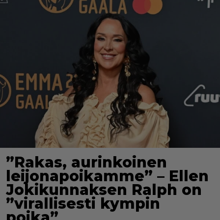
”Rakas, aurinkoinen
leijonapoikamme” – Ellen
Jokikunnaksen Ralph on
”virallisesti kympin
poika”