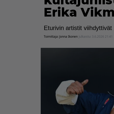
kultajuhl
Erika Vikm
Eturivin artistit viihdytti
Toimittaja:
Jonna Ikonen
Julkaistu:
3.6.2026 21:41