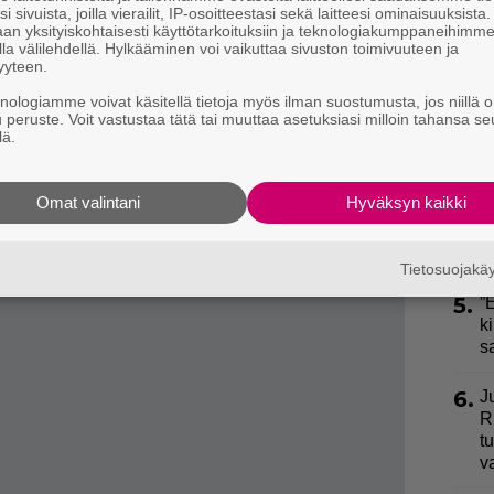
i sivuista, joilla vierailit, IP-osoitteestasi sekä laitteesi ominaisuuksista
an yksityiskohtaisesti käyttötarkoituksiin ja teknologiakumppaneihimm
2.
”
t Petri Nygårdia Sveitsissä keskellä yötä –
la välilehdellä. Hylkääminen voi vaikuttaa sivuston toimivuuteen ja
h
yyteen.
v
knologiamme voivat käsitellä tietoja myös ilman suostumusta, jos niillä o
aksi järjestettiin Helsingissä Olympiastadionin
u peruste. Voit vastustaa tätä tai muuttaa asetuksiasi milloin tahansa se
3.
lä.
L
oninaukiolla eturivin artisteja vilisseet
k
a
 Euroviisuissa vuonna 2023 kappaleellaan
Omat valintani
Cha cha
Hyväksyn kaikki
4.
E
k
Tietosuojak
5.
”
ki
s
6.
J
R
t
v