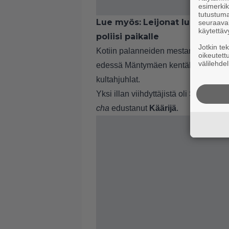
esimerkiks
tutustuma
Lue myös:
Leijonat luukuttiva
seuraaval
käytettäv
poliisi paikalle
Jotkin te
Kotiin palanneiden mestareiden kunni
oikeutett
välilehdel
edessä Mäntymäen kentällä sekä Stadi
kultahjuhlat.
Yksi illan viihdyttäjistä oli Suomea
cha
edustanut
Käärijä
.