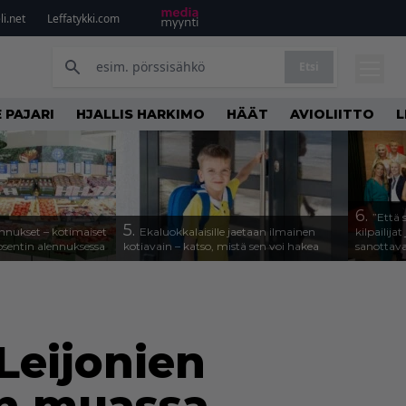
i.net
Leffatykki.com
Etsi
 PAJARI
HJALLIS HARKIMO
HÄÄT
AVIOLIITTO
L
6.
”Että
5.
alennukset – kotimaiset
Ekaluokkalaisille jaetaan ilmainen
kilpailijat
osentin alennuksessa
kotiavain – katso, mistä sen voi hakea
sanottav
 Leijonien