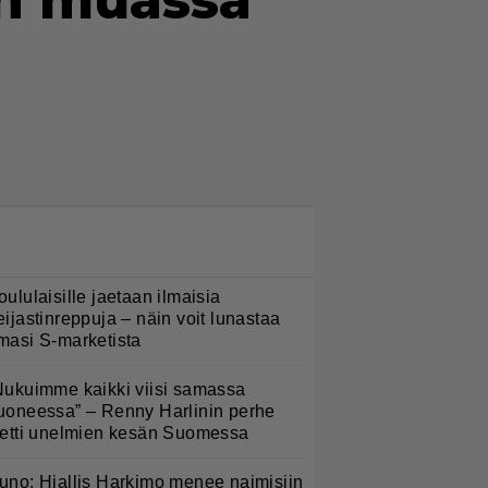
un muassa
LUETUIMMAT NYT
oululaisille jaetaan ilmaisia
eijastinreppuja – näin voit lunastaa
masi S-marketista
Nukuimme kaikki viisi samassa
uoneessa” – Renny Harlinin perhe
ietti unelmien kesän Suomessa
uno: Hjallis Harkimo menee naimisiin