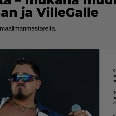
ista – mukana mu
an ja VilleGalle
vät maailmanmestareita.
K
h
o
”
h
v
U