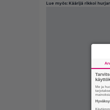
Lue myös:
Käärijä rikkoi hurj
Ar
Tarvit
käytt
Me ja huo
tarjotak
mainoksi
Hyväksym
Käytämme 