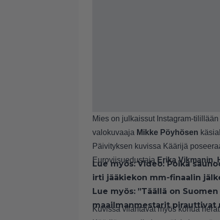
Mies on julkaissut Instagram-tilillää
valokuvaaja
Mikke Pöyhösen
käsia
Päivityksen kuvissa Käärijä posee
Euroviisuedustaja
Erika Vikmanin
,
Lue myös:
Video: Poika sauno
irti jääkiekon mm-finaalin jäl
Lue myös:
”Täällä on Suomen 
maailmanmestarit pirauttivat
Kuvissa vilahtavat myös kohua herätt