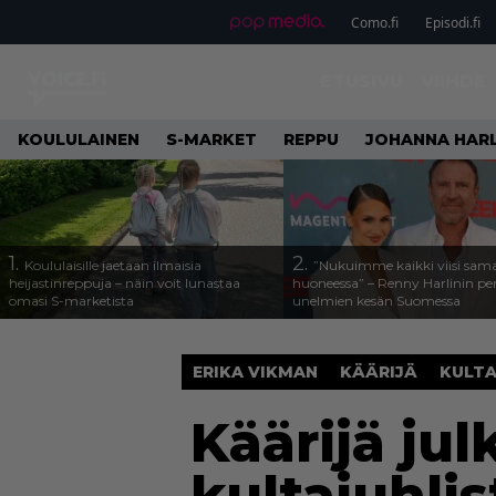
Como.fi
Episodi.fi
ETUSIVU
VIIHDE
KOULULAINEN
S-MARKET
REPPU
JOHANNA HARL
1.
2.
Koululaisille jaetaan ilmaisia
”Nukuimme kaikki viisi sam
heijastinreppuja – näin voit lunastaa
huoneessa” – Renny Harlinin per
omasi S-marketista
unelmien kesän Suomessa
ERIKA VIKMAN
KÄÄRIJÄ
KULTA
Käärijä jul