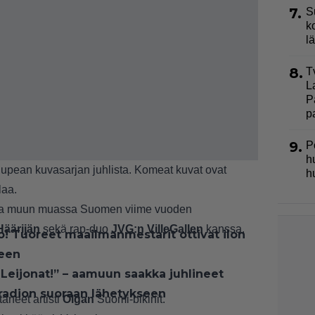
7.
S
k
l
8.
T
L
P
p
9.
P
h
n upean kuvasarjan juhlista. Komeat kuvat ovat
h
laa.
raa muun muassa Suomen viime vuoden
Häärijän
sekä rap-duo
JVG:n VilleGallen
kanssa.
o! Tuoreet maailmanmestarit ottivat ilon
keen
Leijonat!” – aamuun saakka juhlineet
 radion suoraan lähetykseen
äneet artisti
Olgan
Suomi-bikinit.