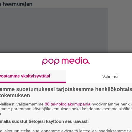
an haamurajan
vostamme yksityisyyttäsi
Valintasi
semme suostumuksesi tarjotaksemme henkilökohtai
ökokemuksen
lellisesti valitsemamme
88 teknologiakumppania
hyödynnämme henkilö
semme paremman käyttäjäkokemuksen sekä kohdentaaksemme sisältöä
a.
1.
K
ällä suostut tietojesi käyttöön seuraavasti
h
o
laitetunnisteita ja tallennamme evästeitä laitteellesi saadaksemme tie