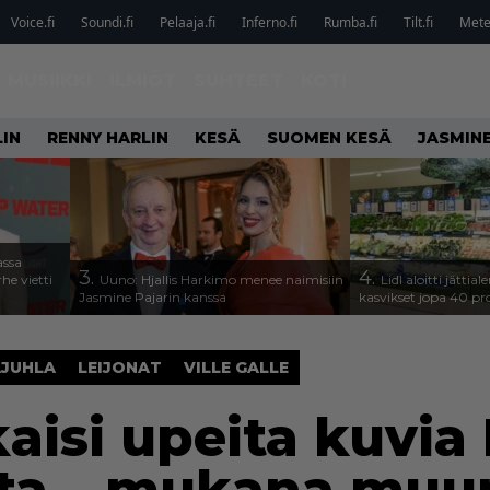
Voice.fi
Soundi.fi
Pelaaja.fi
Inferno.fi
Rumba.fi
Tilt.fi
Metel
MUSIIKKI
ILMIÖT
SUHTEET
KOTI
IN
RENNY HARLIN
KESÄ
SUOMEN KESÄ
JASMINE
assa
3.
4.
he vietti
Uuno: Hjallis Harkimo menee naimisiin
Lidl aloitti jätti
Jasmine Pajarin kanssa
kasvikset jopa 40 pr
JUHLA
LEIJONAT
VILLE GALLE
kaisi upeita kuvia