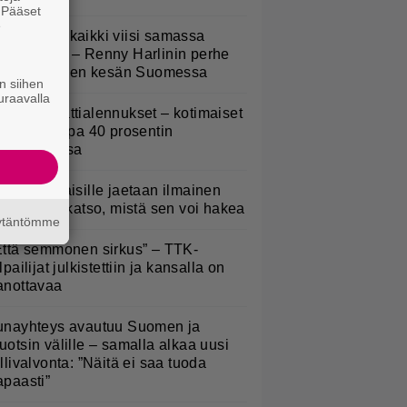
. Pääset
e
Nukuimme kaikki viisi samassa
uoneessa” – Renny Harlinin perhe
ietti unelmien kesän Suomessa
n siihen
uraavalla
idl aloitti jättialennukset – kotimaiset
asvikset jopa 40 prosentin
lennuksessa
kaluokkalaisille jaetaan ilmainen
otiavain – katso, mistä sen voi hakea
äytäntömme
Että semmonen sirkus” – TTK-
lpailijat julkistettiin ja kansalla on
anottavaa
unayhteys avautuu Suomen ja
uotsin välille – samalla alkaa uusi
ullivalvonta: ”Näitä ei saa tuoda
apaasti”