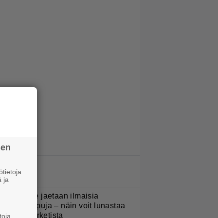
sen
LUETUIMMAT JUTUT
tietoja
 ja
oululaisille jaetaan ilmaisia
eijastinreppuja – näin voit lunastaa
masi S-marketista
toja