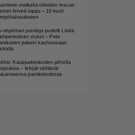
uomeen matkalla olleiden rescue-
oirien hirveä loppu – 10 kuoli
ämpöhalvaukseen
v-ohjelman juontaja pudotti Linda
ampeniuksen viulun – Pete
arkkonen pakeni kauhuissaan
aikalta
oliisi: Kauppakeskusten pihoilla
uijauksia – tekijät väittävät
ukanneensa pankkikorttinsa