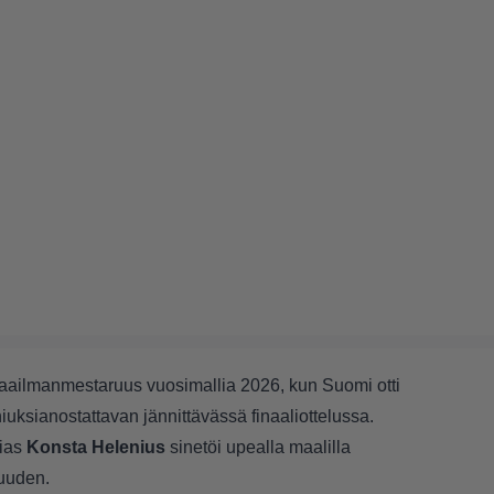
maailmanmestaruus vuosimallia 2026, kun Suomi otti
iuksianostattavan jännittävässä finaaliottelussa.
tias
Konsta Helenius
sinetöi upealla maalilla
uuden.