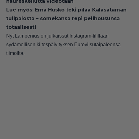
naureskellutta videotaan
Lue myös:
Erna Husko teki pilaa Kalasataman
tulipalosta – somekansa repi pelihousunsa
totaalisesti
Nyt Lampenius on julkaissut Instagram-tilillään
sydämellisen kiitospäivityksen Euroviisutaipaleensa
tiimoilta.