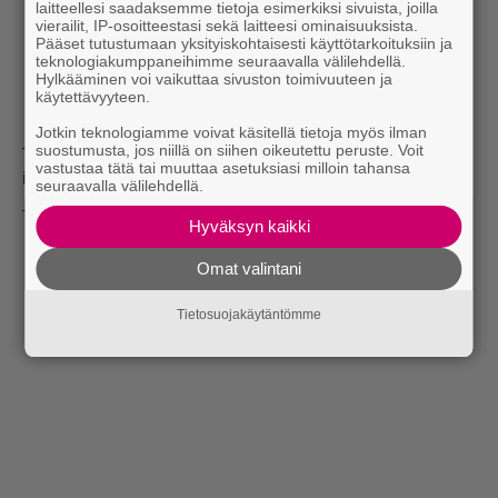
laitteellesi saadaksemme tietoja esimerkiksi sivuista, joilla
vierailit, IP-osoitteestasi sekä laitteesi ominaisuuksista.
Pääset tutustumaan yksityiskohtaisesti käyttötarkoituksiin ja
teknologiakumppaneihimme seuraavalla välilehdellä.
Hylkääminen voi vaikuttaa sivuston toimivuuteen ja
käytettävyyteen.
Jotkin teknologiamme voivat käsitellä tietoja myös ilman
– Olet herttaisin. Niin nöyrä ja kiltti. En ota mitään tästä
suostumusta, jos niillä on siihen oikeutettu peruste. Voit
vastustaa tätä tai muuttaa asetuksiasi milloin tahansa
itsestäänselvyytenä.
seuraavalla välilehdellä.
– Rakastamme sinua.
Hyväksyn kaikki
Omat valintani
Tietosuojakäytäntömme