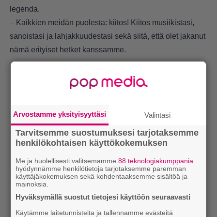
legenda.
– Kaikkien meidän puolesta: kiitos! Kiitos musiikistasi,
sanoistasi ja lahjakkuudestasi sekä siitä, että olet jakanut
nämä erityiset hetket kanssamme.
Arvostamme yksityisyyttäsi
Valintasi
Tarvitsemme suostumuksesi tarjotaksemme
henkilökohtaisen käyttökokemuksen
Me ja huolellisesti valitsemamme
88 teknologiakumppania
hyödynnämme henkilötietoja tarjotaksemme paremman
käyttäjäkokemuksen sekä kohdentaaksemme sisältöä ja
mainoksia.
Hyväksymällä suostut tietojesi käyttöön seuraavasti
Käytämme laitetunnisteita ja tallennamme evästeitä