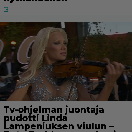
Tv-ohjelman juontaja
pudotti Linda
Lampeniuksen viulun –