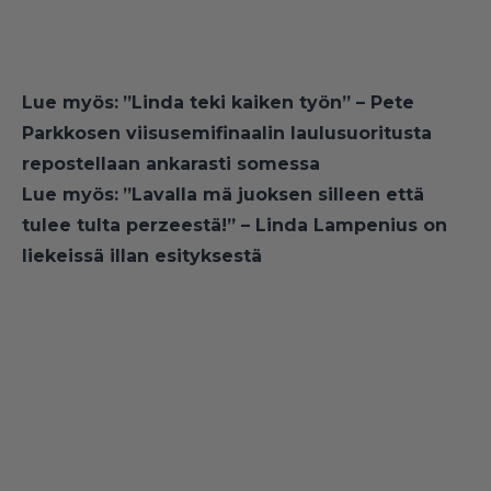
Lue myös:
”Linda teki kaiken työn” – Pete
Parkkosen viisusemifinaalin laulusuoritusta
repostellaan ankarasti somessa
Lue myös:
”Lavalla mä juoksen silleen että
tulee tulta perzeestä!” – Linda Lampenius on
liekeissä illan esityksestä