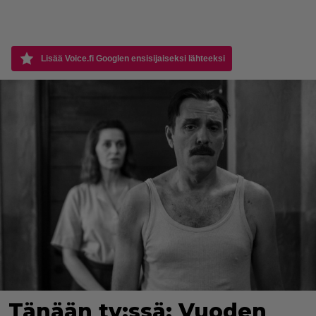
Lisää Voice.fi Googlen ensisijaiseksi lähteeksi
Tänään tv:ssä: Vuoden