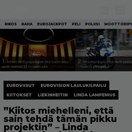
RIKOS
RAHA
EUROJACKPOT
PELI
POLIISI
MOOTTORIP
1.
2.
Johan oli Eurojackpot-ilta Suomessa –
Moottoripyöräilijä lähti poli
potti kohosi 32 miljoonaan
– huima ylinopeus
EUROVIISUT
EUROVISION LAULUKILPAILU
KIITOKSET
LIEKINHEITIN
LINDA LAMPENIUS
”Kiitos miehelleni, että
sain tehdä tämän pikku
projektin” – Linda