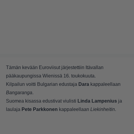
Tämän kevään Euroviisut järjestettiin Itävallan
pääkaupungissa Wienissä 16. toukokuuta.
Kilpailun voitti Bulgarian edustaja
Dara
kappaleellaan
Bangaranga
.
Suomea kisassa edustivat viulisti
Linda Lampenius
ja
laulaja
Pete Parkkonen
kappaleellaan
Liekinheitin
.