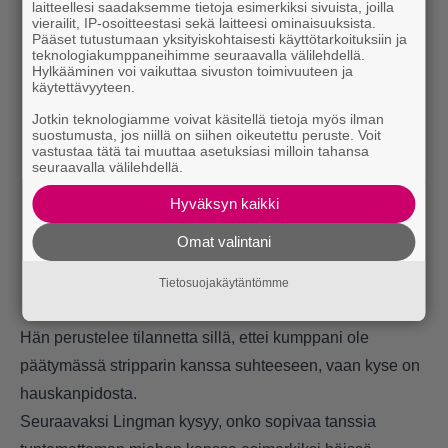
laitteellesi saadaksemme tietoja esimerkiksi sivuista, joilla
vierailit, IP-osoitteestasi sekä laitteesi ominaisuuksista.
Pääset tutustumaan yksityiskohtaisesti käyttötarkoituksiin ja
teknologiakumppaneihimme seuraavalla välilehdellä.
Hylkääminen voi vaikuttaa sivuston toimivuuteen ja
käytettävyyteen.
Jotkin teknologiamme voivat käsitellä tietoja myös ilman
suostumusta, jos niillä on siihen oikeutettu peruste. Voit
vastustaa tätä tai muuttaa asetuksiasi milloin tahansa
seuraavalla välilehdellä.
Hyväksyn kaikki
Omat valintani
Tietosuojakäytäntömme
Hän perustelee tilannetta sillä, ettei kumppani ole
päätymässä stripparin kanssa suhteeseen, vaan kyse on
hauskanpidosta.
Seuraavaksi Lingman kysyy, onko sopivaa tanssia