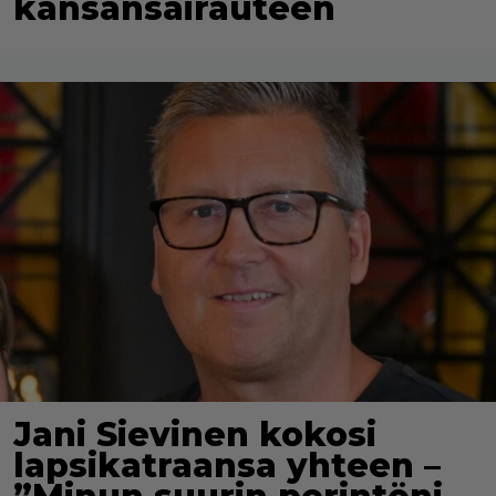
kansansairauteen
Jani Sievinen kokosi
lapsikatraansa yhteen –