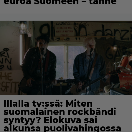
euroa Suomeen – tänne
Illalla tv:ssä: Miten
suomalainen rockbändi
syntyy? Elokuva sai
alkunsa puolivahingossa