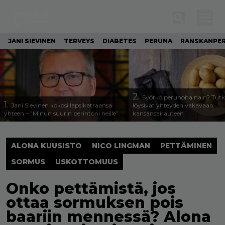
JANI SIEVINEN
TERVEYS
DIABETES
PERUNA
RANSKANPE
2.
Syötkö perunoita näin? Tutk
1.
Jani Sievinen kokosi lapsikatraansa
löysivät yhteyden vakavaan
yhteen – ”Minun suurin perintöni heille”
kansansairauteen
ALONA KUUSISTO
NICO LINGMAN
PETTÄMINEN
SORMUS
USKOTTOMUUS
Onko pettämistä, jos
ottaa sormuksen pois
baariin mennessä? Alona