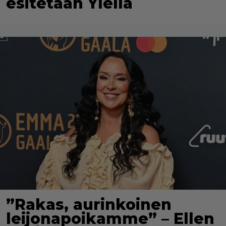
esitetään Ylellä
”Rakas, aurinkoinen
leijonapoikamme” – Ellen