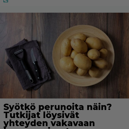
Syötkö perunoita näin?
Tutkijat löysivät
yhteyden vakavaan