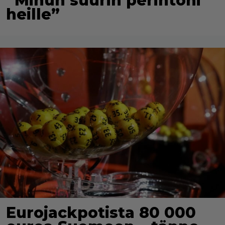
”Minun suurin perintöni
heille”
Eurojackpotista 80 000