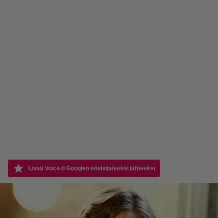
Lisää Voice.fi Googlen ensisijaiseksi lähteeksi