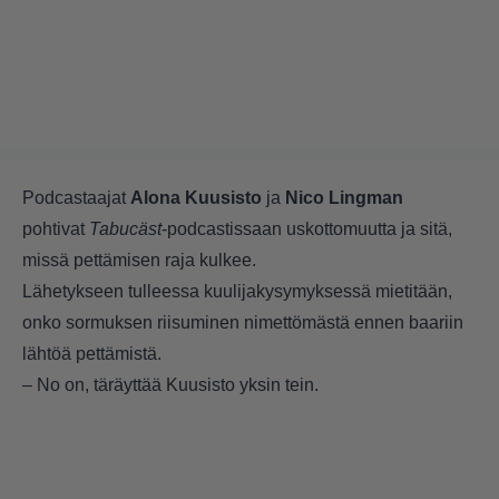
Podcastaajat
Alona Kuusisto
ja
Nico Lingman
pohtivat
Tabucäst
-podcastissaan
uskottomuutta ja sitä,
missä pettämisen raja kulkee.
Lähetykseen tulleessa kuulijakysymyksessä mietitään,
onko sormuksen riisuminen nimettömästä ennen baariin
lähtöä pettämistä.
– No on, täräyttää Kuusisto yksin tein.