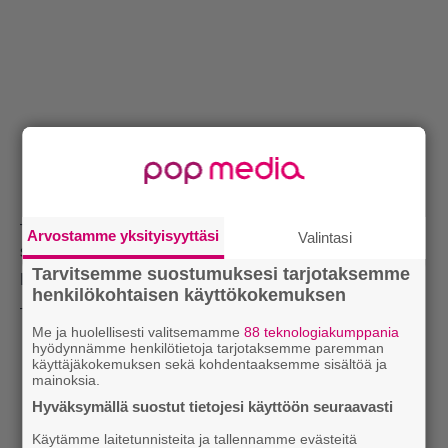
– Eli jos show’n päätteeksi strippari iskee paljaat tissit
Arvostamme yksityisyyttäsi
Valintasi
sun naamaan ja hieroo, niin ei haittaa? tiedustelee
Tarvitsemme suostumuksesi tarjotaksemme
Lingman.
henkilökohtaisen käyttökokemuksen
– Ei haittaa, varmistaa Kuusisto.
Me ja huolellisesti valitsemamme
88 teknologiakumppania
hyödynnämme henkilötietoja tarjotaksemme paremman
käyttäjäkokemuksen sekä kohdentaaksemme sisältöä ja
mainoksia.
Hyväksymällä suostut tietojesi käyttöön seuraavasti
Käytämme laitetunnisteita ja tallennamme evästeitä