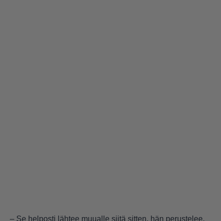
– Se helposti lähtee muualle siitä sitten, hän perustelee.