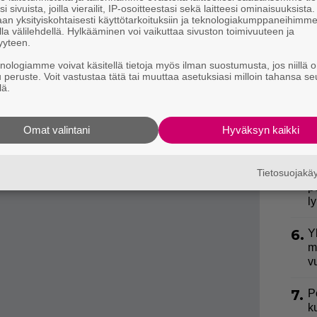
i sivuista, joilla vierailit, IP-osoitteestasi sekä laitteesi ominaisuuksista
an yksityiskohtaisesti käyttötarkoituksiin ja teknologiakumppaneihimm
2.
E
la välilehdellä. Hylkääminen voi vaikuttaa sivuston toimivuuteen ja
e
yyteen.
ti kesken kuvausten – suuteli
knologiamme voivat käsitellä tietoja myös ilman suostumusta, jos niillä o
3.
S
u peruste. Voit vastustaa tätä tai muuttaa asetuksiasi milloin tahansa se
l
a
lä.
k
alainen Jussi Pussi -leipäpussi, joka huvitti miestä
4.
E
Omat valintani
Hyväksyn kaikki
S
kea leipämerkki, jonka nimi on juicy pussy, Blanco
5.
Tietosuojak
V
p
l
6.
Y
m
v
7.
P
k