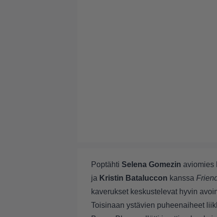
Poptähti
Selena Gomezin
aviomies
ja
Kristin Bataluccon
kanssa
Frien
kaverukset keskustelevat hyvin avoim
Toisinaan ystävien puheenaiheet liik