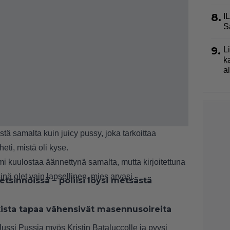
8.
I
S
9.
L
k
a
tä samalta kuin juicy pussy, joka tarkoittaa
eti, mistä oli kyse.
imi kuulostaa äännettynä samalta, mutta kirjoitettuna
inä olet vain lapsellinen, mies arvasi.
tsinnöissä – poliisi löysi metsästä
kista tapaa vähensivät masennusoireita
ussi Pussia myös Kristin Bataluccolle ja pyysi