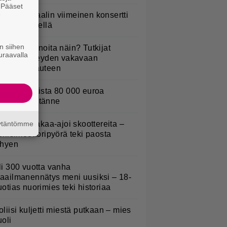
. Pääset
e
ppu Normaalin viimeinen konsertti
sitetään Ylellä
n siihen
yötkö perunoita näin? Tutkijat
uraavalla
öysivät yhteyden vakavaan
ansansairauteen
urojackpotista 80 000 euroa
uomeen – tänne
äytäntömme
irkavalta takaa-ajoi skoottereita –
oliisimoottoripyörä teki paosta
yhyen
li 300 vuotta vanha
aailmanennätys meni uusiksi – 18-
uotias nuorimies teki historiaa
oliisi kuljetti miestä putkaan – mies
uoli