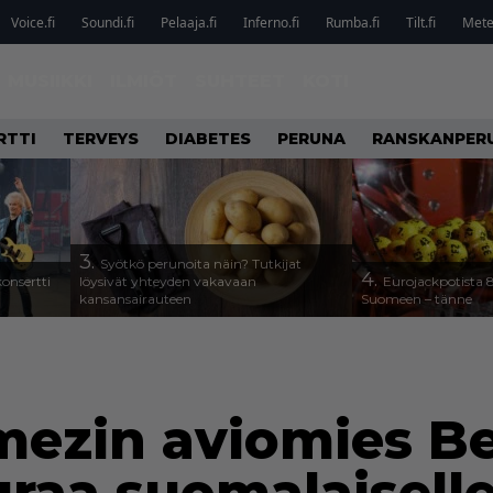
Voice.fi
Soundi.fi
Pelaaja.fi
Inferno.fi
Rumba.fi
Tilt.fi
Metel
MUSIIKKI
ILMIÖT
SUHTEET
KOTI
RTTI
TERVEYS
DIABETES
PERUNA
RANSKANPER
3.
Syötkö perunoita näin? Tutkijat
4.
onsertti
löysivät yhteyden vakavaan
Eurojackpotista
kansansairauteen
Suomeen – tänne
mezin aviomies B