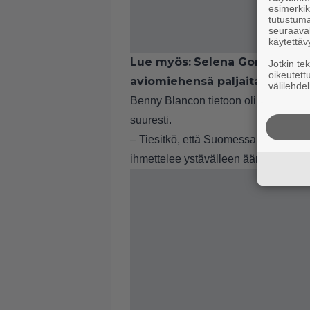
esimerkiks
tutustuma
seuraaval
käytettäv
Lue myös:
Selena Gomez yllät
Jotkin te
oikeutett
aviomiehensä paljaita varpait
välilehdel
Benny Blancon tietoon oli tullut suom
suuresti.
– Tiesitkö, että Suomessa on ihan oi
ihmettelee ystävälleen ääneen.