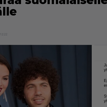
raa suomalaiselle
älle
 12:22
J
y
E
e
S
y