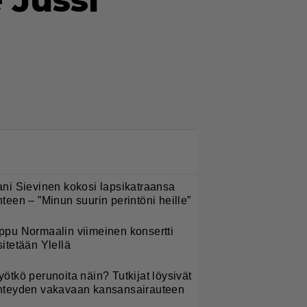
 Jussi
LUETUIMMAT NYT
ani Sievinen kokosi lapsikatraansa
hteen – ”Minun suurin perintöni heille”
ppu Normaalin viimeinen konsertti
sitetään Ylellä
yötkö perunoita näin? Tutkijat löysivät
hteyden vakavaan kansansairauteen