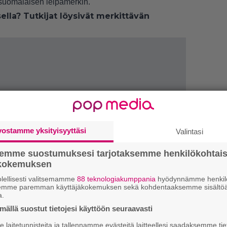
i suomalaisen leipämerkin.
ella? Tutkijat löysivät merkittävän
vostamme yksityisyyttäsi
Valintasi
semme suostumuksesi tarjotaksemme henkilökohtai
ökokemuksen
lellisesti valitsemamme
88 teknologiakumppania
hyödynnämme henkilö
semme paremman käyttäjäkokemuksen sekä kohdentaaksemme sisältöä
a.
1.
J
ällä suostut tietojesi käyttöön seuraavasti
y
h
laitetunnisteita ja tallennamme evästeitä laitteellesi saadaksemme tie