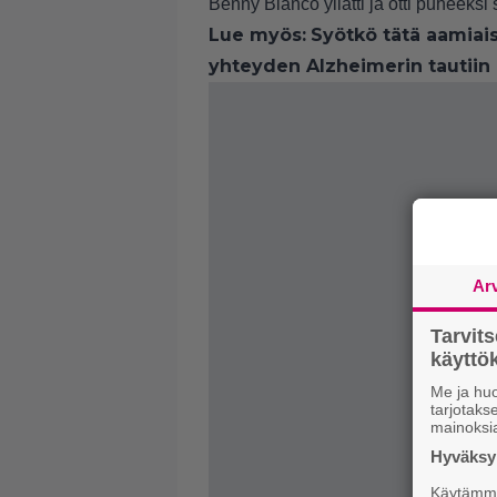
Benny Blanco yllätti ja otti puheeks
Lue myös:
Syötkö tätä aamiais
yhteyden Alzheimerin tautiin
Ar
Tarvit
käytt
Me ja huo
tarjotak
mainoksi
Hyväksym
Käytämme 