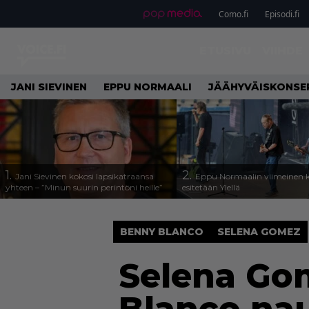
Como.fi
Episodi.fi
ETUSIVU
VIIHDE
JANI SIEVINEN
EPPU NORMAALI
JÄÄHYVÄISKONSE
1.
2.
Jani Sievinen kokosi lapsikatraansa
Eppu Normaalin viimeinen k
yhteen – ”Minun suurin perintöni heille”
esitetään Ylellä
BENNY BLANCO
SELENA GOMEZ
Selena Go