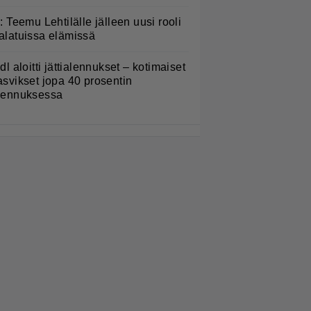
L: Teemu Lehtilälle jälleen uusi rooli
alatuissa elämissä
idl aloitti jättialennukset – kotimaiset
asvikset jopa 40 prosentin
lennuksessa