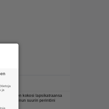
sen
LUETUIMMAT JUTUT
tietoja
 ja
ani Sievinen kokosi lapsikatraansa
hteen – ”Minun suurin perintöni
eille”
toja