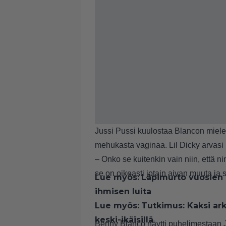
Jussi Pussi kuulostaa Blancon mieles
mehukasta vaginaa. Lil Dicky arvasi h
– Onko se kuitenkin vain niin, että n
se on oikeasti jotain aivan muuta ja s
Lue myös:
Läpimurto vuosien e
ihmisen luita
Lue myös:
Tutkimus: Kaksi ar
keski-ikäisillä
Benny Blanco näytti puhelimestaan J