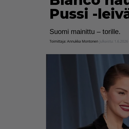
Blanco nau
Pussi -leiv
Suomi mainittu – torille.
Toimittaja:
Annukka Montonen
Julkaistu:
1.6.2026