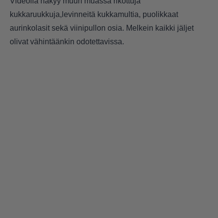
Videolla näkyy muun muassa rikottuja
kukkaruukkuja,levinneitä kukkamultia, puolikkaat
aurinkolasit sekä viinipullon osia. Melkein kaikki jäljet
olivat vähintäänkin odotettavissa.