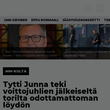
JANI SIEVINEN
EPPU NORMAALI
JÄÄHYVÄISKONSERTTI
TE
1.
2.
Jani Sievinen kokosi lapsikatraansa
Eppu Normaalin viimeinen k
yhteen – ”Minun suurin perintöni heille”
esitetään Ylellä
MM-KULTA
Tytti Junna teki
voittojuhlien jälkeiseltä
torilta odottamattoman
löydön