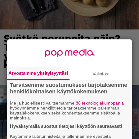
Syötkö perunoita näin?
Tutkijat löysivät
yhteyden vakavaan
kansansairauteen
Arvostamme yksityisyyttäsi
Valintasi
Tarvitsemme suostumuksesi tarjotaksemme
henkilökohtaisen käyttökokemuksen
Me ja huolellisesti valitsemamme
88 teknologiakumppania
hyödynnämme henkilötietoja tarjotaksemme paremman
käyttäjäkokemuksen sekä kohdentaaksemme sisältöä ja
mainoksia.
Hyväksymällä suostut tietojesi käyttöön seuraavasti
Käytämme laitetunnisteita ja tallennamme evästeitä