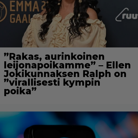
”Rakas, aurinkoinen
leijonapoikamme” – Ellen
Jokikunnaksen Ralph on
”virallisesti kympin
poika”