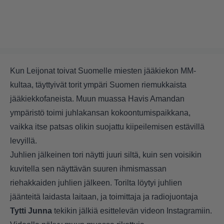
Kun Leijonat toivat Suomelle miesten jääkiekon MM-
kultaa, täyttyivät torit ympäri Suomen riemukkaista
jääkiekkofaneista. Muun muassa Havis Amandan
ympäristö toimi juhlakansan kokoontumispaikkana,
vaikka itse patsas olikin suojattu kiipeilemisen estävillä
levyillä.
Juhlien jälkeinen tori näytti juuri siltä, kuin sen voisikin
kuvitella sen näyttävän suuren ihmismassan
riehakkaiden juhlien jälkeen. Torilta löytyi juhlien
jäänteitä laidasta laitaan, ja toimittaja ja radiojuontaja
Tytti Junna
tekikin jälkiä esittelevän videon
Instagramiin
.