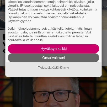
laitteellesi saadaksemme tietoja esimerkiksi sivuista, joilla
vierailit, IP-osoitteestasi sekä laitteesi ominaisuuksista.
Pääset tutustumaan yksityiskohtaisesti käyttötarkoituksiin ja
teknologiakumppaneihimme seuraavalla välilehdellä.
Hylkääminen voi vaikuttaa sivuston toimivuuteen ja
käytettävyyteen.
Jotkin teknologiamme voivat käsitellä tietoja myös ilman
suostumusta, jos niillä on siihen oikeutettu peruste. Voit
Eppu Normaalin
vastustaa tätä tai muuttaa asetuksiasi milloin tahansa
seuraavalla välilehdellä.
viimeinen konsertti
esitetään Ylellä
Hyväksyn kaikki
Omat valintani
Tietosuojakäytäntömme