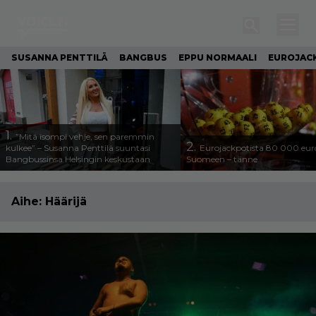
SUSANNA PENTTILÄ
BANGBUS
EPPU NORMAALI
EUROJAC
1.
”Mitä isompi vehje, sen paremmin
2.
kulkee” – Susanna Penttilä suuntasi
Eurojackpotista 80 000 eur
Bangbussinsa Helsingin keskustaan
Suomeen – tänne
Aihe:
Häärijä