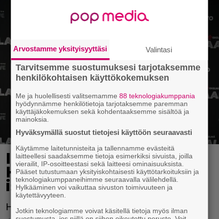
Arvostamme yksityisyyttäsi
Valintasi
Tarvitsemme suostumuksesi tarjotaksemme
henkilökohtaisen käyttökokemuksen
Me ja huolellisesti valitsemamme
88 teknologiakumppania
hyödynnämme henkilötietoja tarjotaksemme paremman
käyttäjäkokemuksen sekä kohdentaaksemme sisältöä ja
mainoksia.
Hyväksymällä suostut tietojesi käyttöön seuraavasti
Käytämme laitetunnisteita ja tallennamme evästeitä
IL: Onnea Häärijä! –
laitteellesi saadaksemme tietoja esimerkiksi sivuista, joilla
vierailit, IP-osoitteestasi sekä laitteesi ominaisuuksista.
Häärää nykyään myös
Pääset tutustumaan yksityiskohtaisesti käyttötarkoituksiin ja
teknologiakumppaneihimme seuraavalla välilehdellä.
isänä
Hylkääminen voi vaikuttaa sivuston toimivuuteen ja
käytettävyyteen.
Häärijästä tuli isä.
Jotkin teknologiamme voivat käsitellä tietoja myös ilman
suostumusta, jos niillä on siihen oikeutettu peruste. Voit