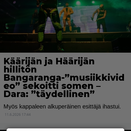
Käärijän ja Häärijän
hillitön
Bangaranga-”musiikkivid
eo” sekoitti somen –
Dara: ”täydellinen”
Myös kappaleen alkuperäinen esittäjä ihastui.
11.6.2026 17:44