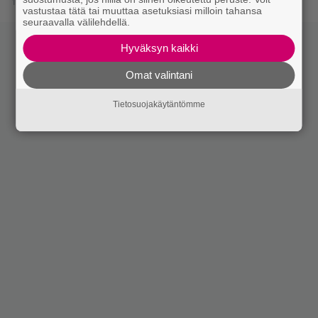
17.4.2026 20:44
vastustaa tätä tai muuttaa asetuksiasi milloin tahansa
seuraavalla välilehdellä.
Hyväksyn kaikki
Omat valintani
Tietosuojakäytäntömme