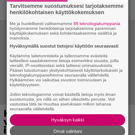
Tarvitsemme suostumuksesi tarjotaksemme
henkilökohtaisen käyttökokemuksen
Me ja huolellisesti valitsemamme
88 teknologiakumppania
hyödynnämme henkilötietoja tarjotaksemme paremman
käyttäjäkokemuksen sekä kohdentaaksemme sisältöä ja
mainoksia.
Hyväksymällä suostut tietojesi käyttöön seuraavasti
Käytämme laitetunnisteita ja tallennamme evästeitä
laitteellesi saadaksemme tietoja esimerkiksi sivuista, joilla
vierailit, IP-osoitteestasi sekä laitteesi ominaisuuksista.
Pääset tutustumaan yksityiskohtaisesti käyttötarkoituksiin ja
teknologiakumppaneihimme seuraavalla välilehdellä.
Hylkääminen voi vaikuttaa sivuston toimivuuteen ja
käytettävyyteen.
Jotkin teknologiamme voivat käsitellä tietoja myös ilman
suostumusta, jos niillä on siihen oikeutettu peruste. Voit
vastustaa tätä tai muuttaa asetuksiasi milloin tahansa
seuraavalla välilehdellä.
Hattu kruunaa asun – 6
verkkokauppojen
Hyväksyn kaikki
ihanuutta
Omat valintani