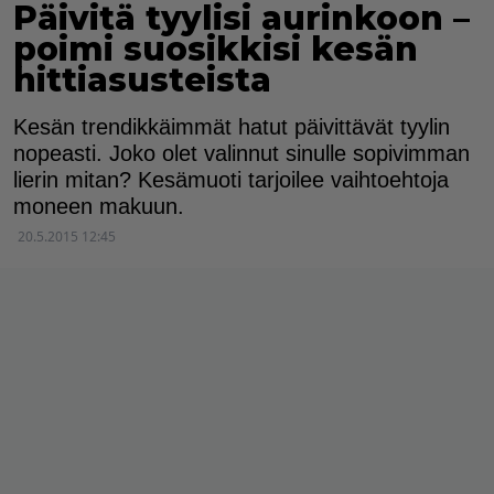
Päivitä tyylisi aurinkoon –
poimi suosikkisi kesän
hittiasusteista
Kesän trendikkäimmät hatut päivittävät tyylin
nopeasti. Joko olet valinnut sinulle sopivimman
lierin mitan? Kesämuoti tarjoilee vaihtoehtoja
moneen makuun.
20.5.2015 12:45