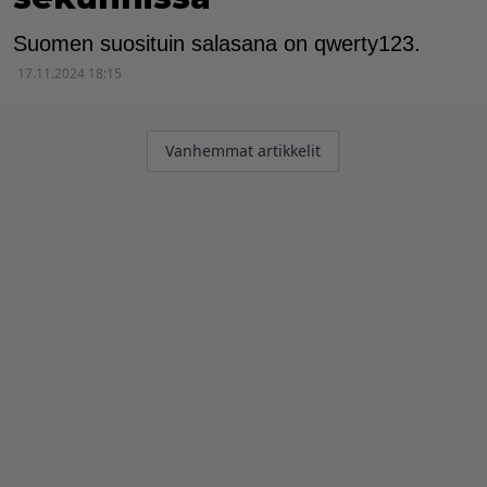
Suomen suosituin salasana on qwerty123.
17.11.2024 18:15
Artikkelien
Vanhemmat artikkelit
selaus