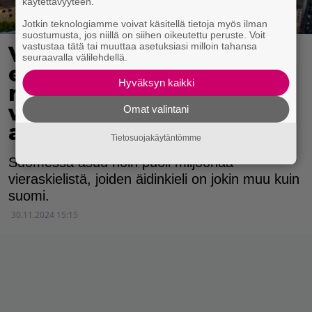
käytettävyyteen.
Jotkin teknologiamme voivat käsitellä tietoja myös ilman
suostumusta, jos niillä on siihen oikeutettu peruste. Voit
vastustaa tätä tai muuttaa asetuksiasi milloin tahansa
Vähintään kolmio
seuraavalla välilehdellä.
esikaupunkialueella –
Hyväksyn kaikki
näin Suomen
vieraskieliset haluavat
Omat valintani
asua
Tietosuojakäytäntömme
Suomessa asuu noin puoli miljoonaa
vieraskielistä, joiden äidinkieli on jokin muu kuin
suomi.
30.11.2024 15:15