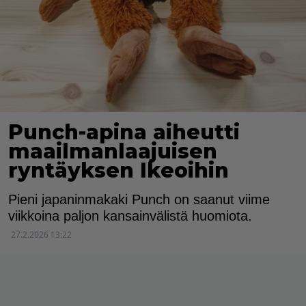
Punch-apina aiheutti
maailmanlaajuisen
ryntäyksen Ikeoihin
Pieni japaninmakaki Punch on saanut viime
viikkoina paljon kansainvälistä huomiota.
27.2.2026 13:22