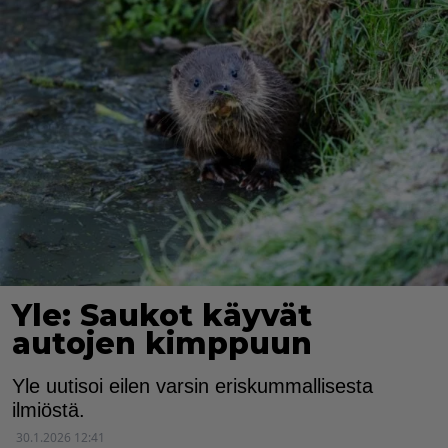
Yle: Saukot käyvät
autojen kimppuun
Yle uutisoi eilen varsin eriskummallisesta
ilmiöstä.
30.1.2026 12:41