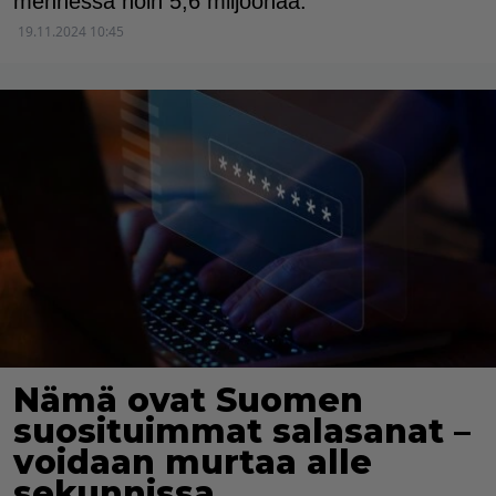
mennessä noin 5,6 miljoonaa.
19.11.2024 10:45
Nämä ovat Suomen
suosituimmat salasanat –
voidaan murtaa alle
sekunnissa