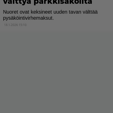
välttyä parkkisakoilta
Nuoret ovat keksineet uuden tavan välttää
pysäköintivirhemaksut.
18.1.2026 15:10