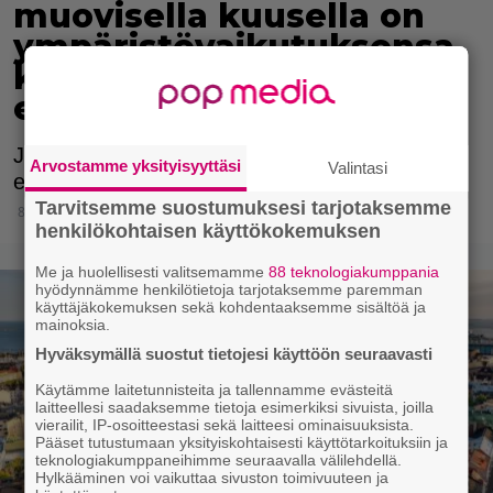
muovisella kuusella on
ympäristövaikutuksensa,
kumpi on siis
ekologisempi valinta?
Joulukuusien hiilijalanjäljissä on merkittäviä
Arvostamme yksityisyyttäsi
Valintasi
eroja.
Tarvitsemme suostumuksesi tarjotaksemme
8.12.2024 12:15
henkilökohtaisen käyttökokemuksen
Me ja huolellisesti valitsemamme
88 teknologiakumppania
hyödynnämme henkilötietoja tarjotaksemme paremman
käyttäjäkokemuksen sekä kohdentaaksemme sisältöä ja
mainoksia.
Hyväksymällä suostut tietojesi käyttöön seuraavasti
Käytämme laitetunnisteita ja tallennamme evästeitä
laitteellesi saadaksemme tietoja esimerkiksi sivuista, joilla
vierailit, IP-osoitteestasi sekä laitteesi ominaisuuksista.
Pääset tutustumaan yksityiskohtaisesti käyttötarkoituksiin ja
teknologiakumppaneihimme seuraavalla välilehdellä.
Hylkääminen voi vaikuttaa sivuston toimivuuteen ja