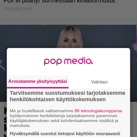
Fox ei pitänyt sormessaan kihlasormusta.
20.5.2023 10:15
Arvostamme yksityisyyttäsi
Valintasi
Tarvitsemme suostumuksesi tarjotaksemme
henkilökohtaisen käyttökokemuksen
Megan Fox tähdittää
Me ja huolellisesti valitsemamme
88 teknologiakumppania
hyödynnämme henkilötietoja tarjotaksemme paremman
sarjamurhaajista
käyttäjäkokemuksen sekä kohdentaaksemme sisältöä ja
kertovaa elokuvaa –
mainoksia.
Hyväksymällä suostut tietojesi käyttöön seuraavasti
vauhdikas traileri julki