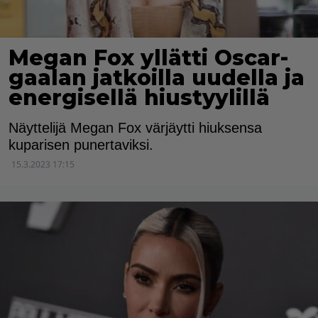
Megan Fox yllätti Oscar-
gaalan jatkoilla uudella ja
energisellä hiustyylillä
Näyttelijä Megan Fox värjäytti hiuksensa
kuparisen punertaviksi.
15.3.2023 17:15