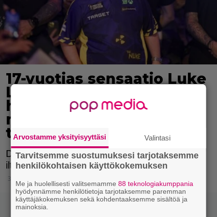
17-vuotias sensaatio Luke
Littler tavoittelee tänään
historian nuorimman
maailmanmestarin
titteliä
Arvostamme yksityisyyttäsi
Valintasi
Dartsin MM-finaali pelataan tänään perjantai-
Tarvitsemme suostumuksesi tarjotaksemme
iltana.
henkilökohtaisen käyttökokemuksen
3.1.2025 15:15
Me ja huolellisesti valitsemamme
88 teknologiakumppania
hyödynnämme henkilötietoja tarjotaksemme paremman
käyttäjäkokemuksen sekä kohdentaaksemme sisältöä ja
mainoksia.