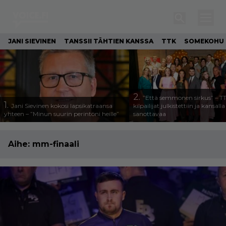
JANI SIEVINEN
TANSSII TÄHTIEN KANSSA
TTK
SOMEKOHU
2.
”Että semmonen sirkus” – T
1.
Jani Sievinen kokosi lapsikatraansa
kilpailijat julkistettiin ja kansall
yhteen – ”Minun suurin perintöni heille”
sanottavaa
Aihe:
mm-finaali