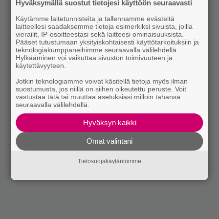
Hyväksymällä suostut tietojesi käyttöön seuraavasti
Käytämme laitetunnisteita ja tallennamme evästeitä
laitteellesi saadaksemme tietoja esimerkiksi sivuista, joilla
vierailit, IP-osoitteestasi sekä laitteesi ominaisuuksista.
Pääset tutustumaan yksityiskohtaisesti käyttötarkoituksiin ja
teknologiakumppaneihimme seuraavalla välilehdellä.
Hylkääminen voi vaikuttaa sivuston toimivuuteen ja
käytettävyyteen.
Jotkin teknologiamme voivat käsitellä tietoja myös ilman
suostumusta, jos niillä on siihen oikeutettu peruste. Voit
vastustaa tätä tai muuttaa asetuksiasi milloin tahansa
seuraavalla välilehdellä.
Hyväksyn kaikki
Omat valintani
Tietosuojakäytäntömme