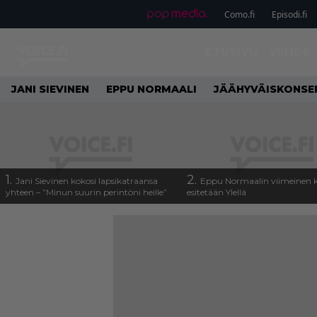
Como.fi
Episodi.fi
ETUSIVU
VIIHDE
JANI SIEVINEN
EPPU NORMAALI
JÄÄHYVÄISKONSE
1.
2.
Jani Sievinen kokosi lapsikatraansa
Eppu Normaalin viimeinen k
yhteen – ”Minun suurin perintöni heille”
esitetään Ylellä