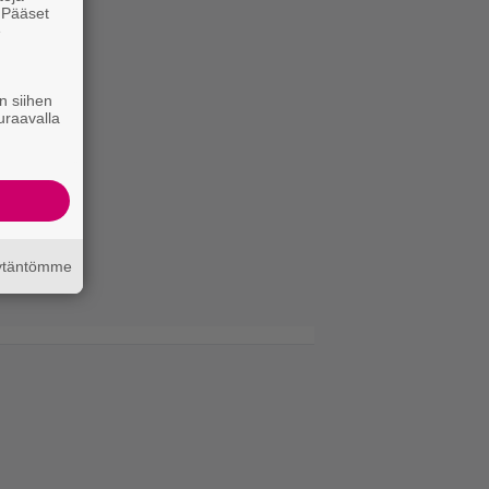
. Pääset
e
n siihen
uraavalla
äytäntömme