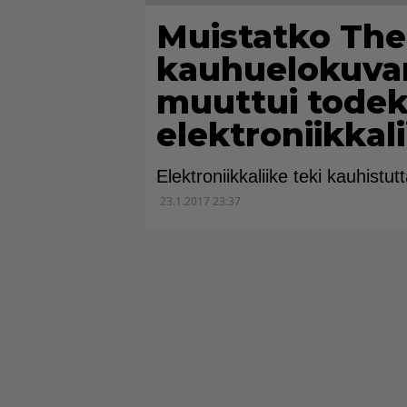
Muistatko The
kauhuelokuva
muuttui todek
elektroniikkal
Elektroniikkaliike teki kauhistut
23.1.2017 23:37