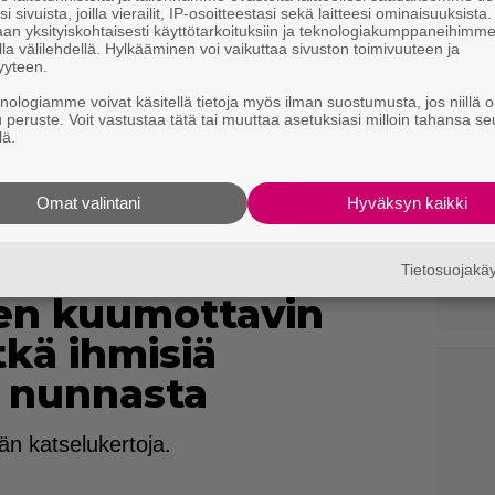
i sivuista, joilla vierailit, IP-osoitteestasi sekä laitteesi ominaisuuksista
an yksityiskohtaisesti käyttötarkoituksiin ja teknologiakumppaneihimm
la välilehdellä. Hylkääminen voi vaikuttaa sivuston toimivuuteen ja
yyteen.
knologiamme voivat käsitellä tietoja myös ilman suostumusta, jos niillä o
u peruste. Voit vastustaa tätä tai muuttaa asetuksiasi milloin tahansa se
lä.
Omat valintani
Hyväksyn kaikki
Tietosuojak
jen kuumottavin
tkä ihmisiä
a nunnasta
n katselukertoja.