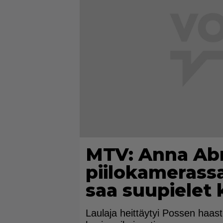
MTV: Anna Abr
piilokamerassa
saa suupielet 
Laulaja heittäytyi Possen haast