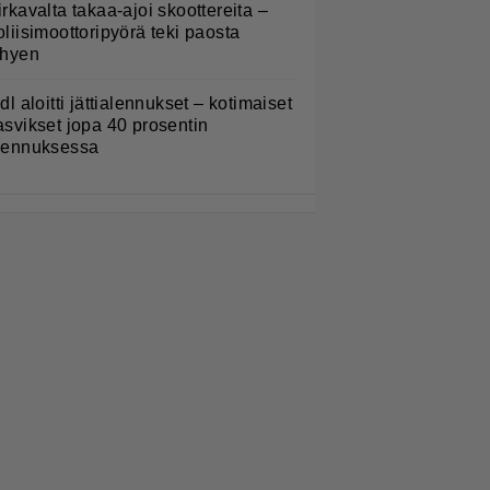
irkavalta takaa-ajoi skoottereita –
oliisimoottoripyörä teki paosta
yhyen
idl aloitti jättialennukset – kotimaiset
asvikset jopa 40 prosentin
lennuksessa