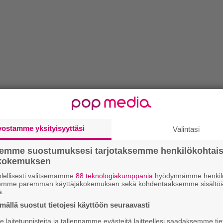
vostamme yksityisyyttäsi
Valintasi
semme suostumuksesi tarjotaksemme henkilökohtai
ökokemuksen
lellisesti valitsemamme
88 teknologiakumppania
hyödynnämme henkilö
semme paremman käyttäjäkokemuksen sekä kohdentaaksemme sisältöä
a.
ällä suostut tietojesi käyttöön seuraavasti
laitetunnisteita ja tallennamme evästeitä laitteellesi saadaksemme tie