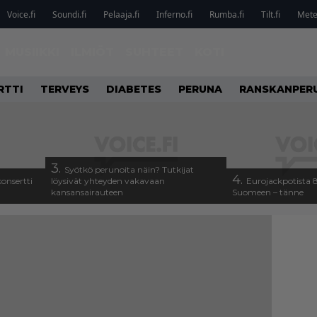
Voice.fi
Soundi.fi
Pelaaja.fi
Inferno.fi
Rumba.fi
Tilt.fi
Metel
MUSIIKKI
ILMIÖT
SUHTEET
KOTI
RTTI
TERVEYS
DIABETES
PERUNA
RANSKANPER
3.
Syötkö perunoita näin? Tutkijat
4.
onsertti
löysivät yhteyden vakavaan
Eurojackpotista
kansansairauteen
Suomeen – tänne