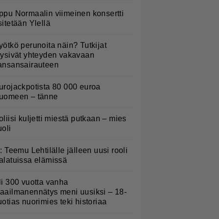
ppu Normaalin viimeinen konsertti
sitetään Ylellä
yötkö perunoita näin? Tutkijat
öysivät yhteyden vakavaan
ansansairauteen
urojackpotista 80 000 euroa
uomeen – tänne
oliisi kuljetti miestä putkaan – mies
uoli
L: Teemu Lehtilälle jälleen uusi rooli
alatuissa elämissä
li 300 vuotta vanha
aailmanennätys meni uusiksi – 18-
uotias nuorimies teki historiaa