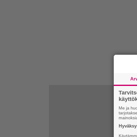
Ar
Tarvit
käytt
Me ja huo
tarjotak
mainoksi
Hyväksym
Käytämme 