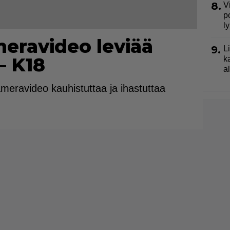
8.
V
p
l
meravideo leviää
9.
L
– K18
k
a
ameravideo kauhistuttaa ja ihastuttaa