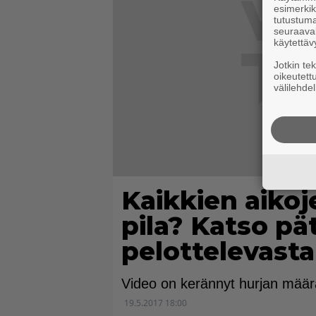
esimerkiks
tutustuma
seuraaval
käytettäv
Jotkin te
oikeutett
välilehdel
Kaikkien aiko
pila? Katso pä
pelottelevast
Video on kerännyt hurjan määrä
19.5.2017 18:00