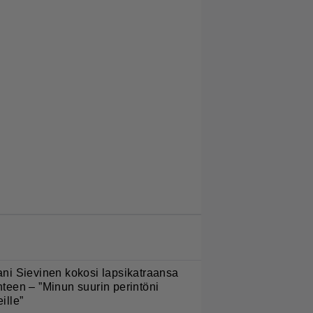
LUETUIMMAT JUTUT
ani Sievinen kokosi lapsikatraansa
hteen – ”Minun suurin perintöni
eille”