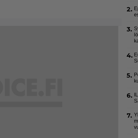
2.
E
e
3.
S
l
k
4.
E
S
5.
P
k
6.
I
S
7.
Y
m
v