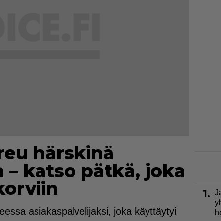
eu härskinä
 – katso pätkä, joka
korviin
1.
J
y
eessa asiakaspalvelijaksi, joka käyttäytyi
h