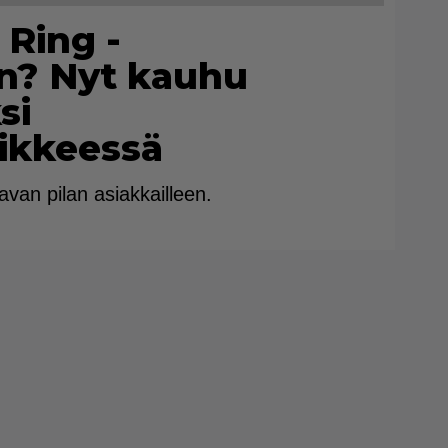
 Ring -
n? Nyt kauhu
si
iikkeessä
tavan pilan asiakkailleen.