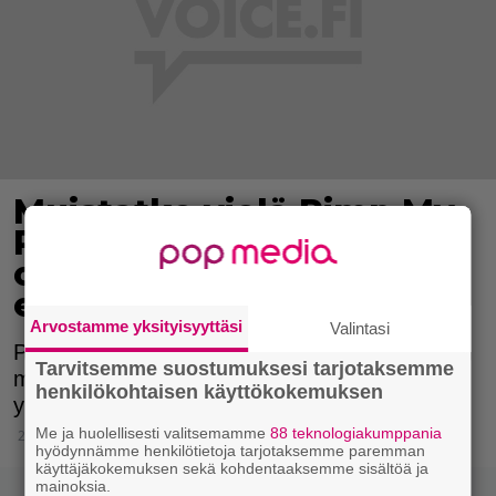
Muistatko vielä Pimp My
Ride -ohjelman? "Kaikki
oli valetta – autot eivät
edes kulkeneet!"
Arvostamme yksityisyyttäsi
Valintasi
Pimp My Ride -ohjelman lopputulokset olivat
Tarvitsemme suostumuksesi tarjotaksemme
monesti kaukana siitä, mitä ohjelma antoi
henkilökohtaisen käyttökokemuksen
ymmärtää.
Me ja huolellisesti valitsemamme
88 teknologiakumppania
27.2.2015 21:15
hyödynnämme henkilötietoja tarjotaksemme paremman
käyttäjäkokemuksen sekä kohdentaaksemme sisältöä ja
mainoksia.