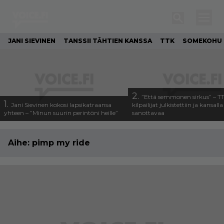
JANI SIEVINEN
TANSSII TÄHTIEN KANSSA
TTK
SOMEKOHU
2.
”Että semmonen sirkus” – T
1.
Jani Sievinen kokosi lapsikatraansa
kilpailijat julkistettiin ja kansall
yhteen – ”Minun suurin perintöni heille”
sanottavaa
Aihe:
pimp my ride