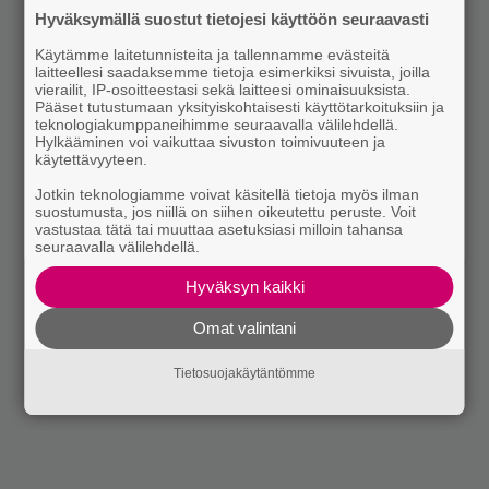
Hyväksymällä suostut tietojesi käyttöön seuraavasti
Käytämme laitetunnisteita ja tallennamme evästeitä
laitteellesi saadaksemme tietoja esimerkiksi sivuista, joilla
vierailit, IP-osoitteestasi sekä laitteesi ominaisuuksista.
Pääset tutustumaan yksityiskohtaisesti käyttötarkoituksiin ja
teknologiakumppaneihimme seuraavalla välilehdellä.
Hylkääminen voi vaikuttaa sivuston toimivuuteen ja
käytettävyyteen.
Jotkin teknologiamme voivat käsitellä tietoja myös ilman
suostumusta, jos niillä on siihen oikeutettu peruste. Voit
vastustaa tätä tai muuttaa asetuksiasi milloin tahansa
seuraavalla välilehdellä.
Hyväksyn kaikki
Omat valintani
Tietosuojakäytäntömme