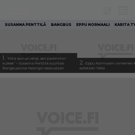
SUSANNA PENTTILÄ
BANGBUS
EPPU NORMAALI
KARITA T
1.
”Mitä isompi vehje, sen paremmin
2.
kulkee” – Susanna Penttilä suuntasi
Eppu Normaalin viimeinen k
Bangbussinsa Helsingin keskustaan
esitetään Ylellä