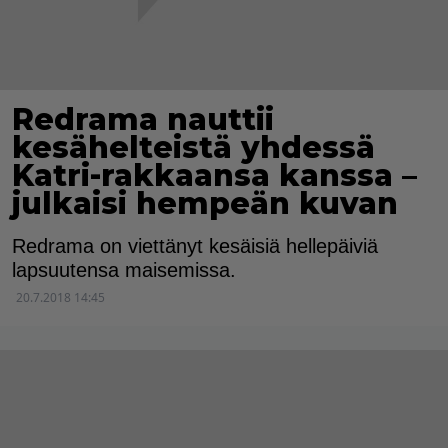
Redrama nauttii
kesähelteistä yhdessä
Katri-rakkaansa kanssa –
julkaisi hempeän kuvan
Redrama on viettänyt kesäisiä hellepäiviä
lapsuutensa maisemissa.
20.7.2018 14:45