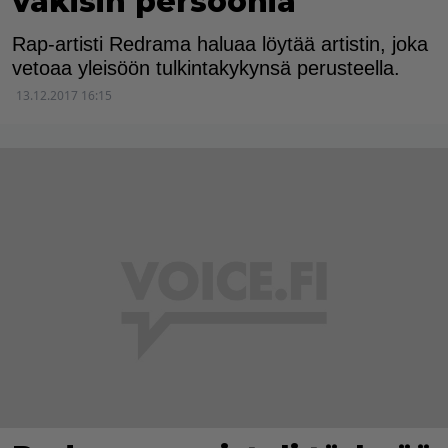
väkisin persoonia"
Rap-artisti Redrama haluaa löytää artistin, joka
vetoaa yleisöön tulkintakykynsä perusteella.
13.12.2017 16:15