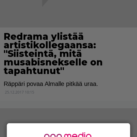
Redrama ylistää
artistikollegaansa:
"Siisteintä, mitä
musabisnekselle on
tapahtunut"
Räppäri povaa Almalle pitkää uraa.
25.12.2017 10:15