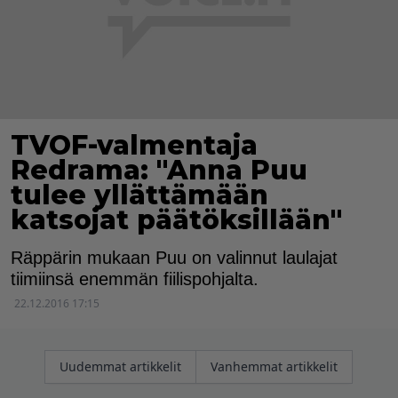
TVOF-valmentaja
Redrama: "Anna Puu
tulee yllättämään
katsojat päätöksillään"
Räppärin mukaan Puu on valinnut laulajat
tiimiinsä enemmän fiilispohjalta.
22.12.2016 17:15
Artikkelien
Uudemmat artikkelit
Vanhemmat artikkelit
selaus