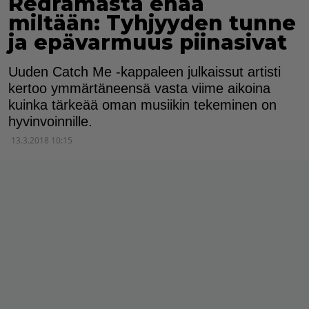
Redramasta enää
miltään: Tyhjyyden tunne
ja epävarmuus piinasivat
Uuden Catch Me -kappaleen julkaissut artisti
kertoo ymmärtäneensä vasta viime aikoina
kuinka tärkeää oman musiikin tekeminen on
hyvinvoinnille.
13.3.2018 10:15