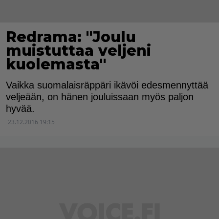
Redrama: "Joulu
muistuttaa veljeni
kuolemasta"
Vaikka suomalaisräppäri ikävöi edesmennyttää
veljeään, on hänen jouluissaan myös paljon
hyvää.
23.12.2016 19:15