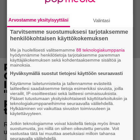
Arvostamme yksityisyyttäsi
Valintasi
Tarvitsemme suostumuksesi tarjotaksemme
henkilökohtaisen käyttökokemuksen
Me ja huolellisesti valitsemamme
88 teknologiakumppania
hyödynnämme henkilötietoja tarjotaksemme paremman
käyttäjäkokemuksen sekä kohdentaaksemme sisältöä ja
Redrama kommentoi
mainoksia.
Cheekin
Hyväksymällä suostut tietojesi käyttöön seuraavasti
lopettamispäätöstä:
Käytämme laitetunnisteita ja tallennamme evästeitä
laitteellesi saadaksemme tietoja esimerkiksi sivuista, joilla
"Kukaan ei tule
vierailit, IP-osoitteestasi sekä laitteesi ominaisuuksista.
Pääset tutustumaan yksityiskohtaisesti käyttötarkoituksiin ja
pääsemään samalle
teknologiakumppaneihimme seuraavalla välilehdellä.
tasolle vuosiin"
Hylkääminen voi vaikuttaa sivuston toimivuuteen ja
käytettävyyteen.
Redraman mielestä Cheek asetti suomiräpin
Jotkin teknologiamme voivat käsitellä tietoja myös ilman
suostumusta, jos niillä on siihen oikeutettu peruste. Voit
uudelle tasolle.
vastustaa tätä tai muuttaa asetuksiasi milloin tahansa
seuraavalla välilehdellä.