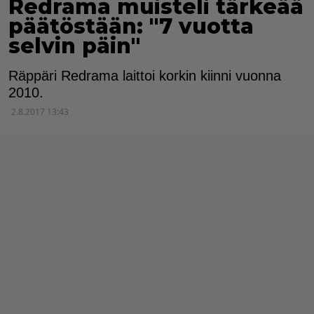
Redrama muisteli tärkeää
päätöstään: "7 vuotta
selvin päin"
Räppäri Redrama laittoi korkin kiinni vuonna
2010.
2.8.2017 13:43