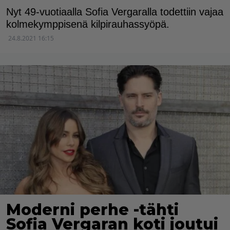
Nyt 49-vuotiaalla Sofia Vergaralla todettiin vajaa
kolmekymppisenä kilpirauhassyöpä.
24.8.2021 16:15
Moderni perhe -tähti
Sofia Vergaran koti joutui