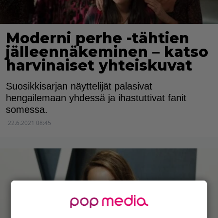
Moderni perhe -tähtien
jälleennäkeminen – katso
harvinaiset yhteiskuvat
Suosikkisarjan näyttelijät palasivat
hengailemaan yhdessä ja ihastuttivat fanit
somessa.
22.6.2021 08:45