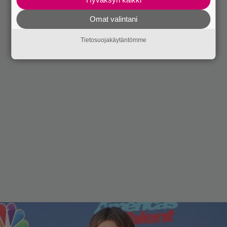
Omat valintani
Tietosuojakäytäntömme