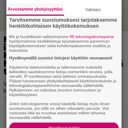
Arvostamme yksityisyyttäsi
Valintasi
Tarvitsemme suostumuksesi tarjotaksemme
henkilökohtaisen käyttökokemuksen
Me ja huolellisesti valitsemamme
88 teknologiakumppania
Myös Sofia Vergara
hyödynnämme henkilötietoja tarjotaksemme paremman
ihastui kesän
käyttäjäkokemuksen sekä kohdentaaksemme sisältöä ja
mainoksia.
herkullisimpaan väriin –
Hyväksymällä suostut tietojesi käyttöön seuraavasti
haalariasu sai someväeltä
Käytämme laitetunnisteita ja tallennamme evästeitä
täyden kympin
laitteellesi saadaksemme tietoja esimerkiksi sivuista, joilla
vierailit, IP-osoitteestasi sekä laitteesi ominaisuuksista.
Pääset tutustumaan yksityiskohtaisesti käyttötarkoituksiin ja
Värin lisäksi haalarissa katseiden kääntäjänä
teknologiakumppaneihimme seuraavalla välilehdellä.
toimivat leveät lahkeet.
Hylkääminen voi vaikuttaa sivuston toimivuuteen ja
käytettävyyteen.
8.6.2021 10:15
Jotkin teknologiamme voivat käsitellä tietoja myös ilman
suostumusta, jos niillä on siihen oikeutettu peruste. Voit
vastustaa tätä tai muuttaa asetuksiasi milloin tahansa
seuraavalla välilehdellä.
Hyväksyn kaikki