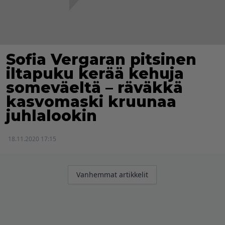
Sofia Vergaran pitsinen
iltapuku kerää kehuja
someväeltä – räväkkä
kasvomaski kruunaa
juhlalookin
18.11.2020 17:15
Artikkelien
Vanhemmat artikkelit
selaus