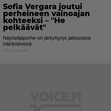
Sofia Vergara joutui
perheineen vainoajan
kohteeksi – "He
pelkäävät"
Näyttelijäperhe on järkyttynyt jatkuvasta
häiriköinnistä.
27.11.2020 10:15