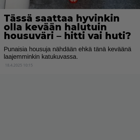
Tässä saattaa hyvinkin
olla kevään halutuin
housuväri – hitti vai huti?
Punaisia housuja nähdään ehkä tänä keväänä
laajemminkin katukuvassa.
18.4.2025 10:15