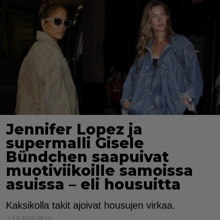
Jennifer Lopez ja
supermalli Gisele
Bündchen saapuivat
muotiviikoille samoissa
asuissa – eli housuitta
Kaksikolla takit ajoivat housujen virkaa.
13.9.2023 08:15