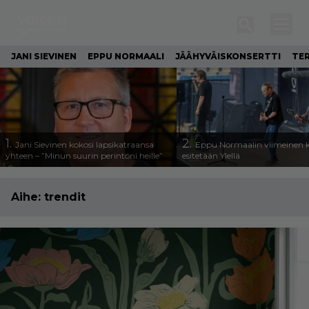
JANI SIEVINEN
EPPU NORMAALI
JÄÄHYVÄISKONSERTTI
TE
1.
2.
Jani Sievinen kokosi lapsikatraansa
Eppu Normaalin viimeinen k
yhteen – ”Minun suurin perintöni heille”
esitetään Ylellä
Aihe:
trendit