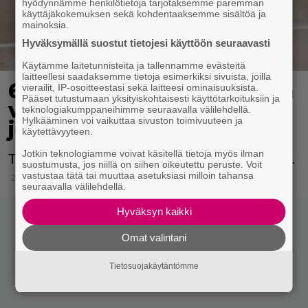
hyödynnämme henkilötietoja tarjotaksemme paremman
käyttäjäkokemuksen sekä kohdentaaksemme sisältöä ja
mainoksia.
Hyväksymällä suostut tietojesi käyttöön seuraavasti
Käytämme laitetunnisteita ja tallennamme evästeitä
laitteellesi saadaksemme tietoja esimerkiksi sivuista, joilla
6 trendikkäintä asustetta
vierailit, IP-osoitteestasi sekä laitteesi ominaisuuksista.
Pääset tutustumaan yksityiskohtaisesti käyttötarkoituksiin ja
vuodelle 2024 – löytyykö
teknologiakumppaneihimme seuraavalla välilehdellä.
Hylkääminen voi vaikuttaa sivuston toimivuuteen ja
jokin jo sinun kaapistasi?
käytettävyyteen.
Jotkin teknologiamme voivat käsitellä tietoja myös ilman
Tänä vuonna pukeutumisessa saa näkyä väriä.
suostumusta, jos niillä on siihen oikeutettu peruste. Voit
vastustaa tätä tai muuttaa asetuksiasi milloin tahansa
24.3.2024 18:15
seuraavalla välilehdellä.
Hyväksyn kaikki
Omat valintani
Tietosuojakäytäntömme