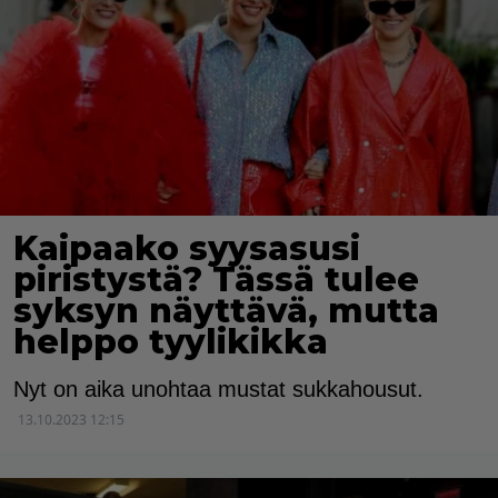
Kaipaako syysasusi
piristystä? Tässä tulee
syksyn näyttävä, mutta
helppo tyylikikka
Nyt on aika unohtaa mustat sukkahousut.
13.10.2023 12:15