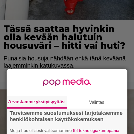
Tässä saattaa hyvinkin
olla kevään halutuin
housuväri – hitti vai huti?
Punaisia housuja nähdään ehkä tänä keväänä
laajemminkin katukuvassa.
1.3.2025 20:15
Arvostamme yksityisyyttäsi
Valintasi
Tarvitsemme suostumuksesi tarjotaksemme
henkilökohtaisen käyttökokemuksen
Me ja huolellisesti valitsemamme
88 teknologiakumppania