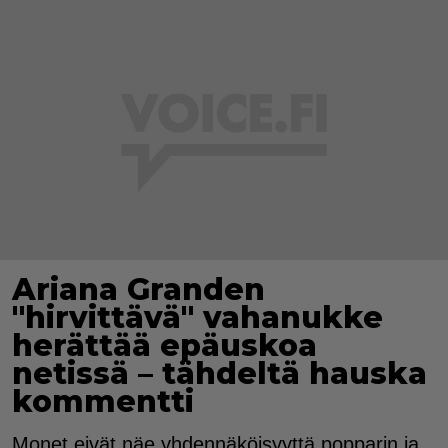
Ariana Granden
"hirvittävä" vahanukke
herättää epäuskoa
netissä – tähdeltä hauska
kommentti
Monet eivät näe yhdennäköisyyttä popparin ja