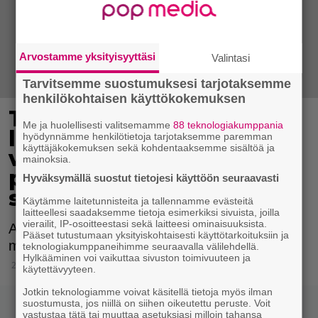
Arvostamme yksityisyyttäsi
Valintasi
Tarvitsemme suostumuksesi tarjotaksemme
henkilökohtaisen käyttökokemuksen
Traagisesti kuolleen
Me ja huolellisesti valitsemamme
88 teknologiakumppania
laulaja Aaliyahin
hyödynnämme henkilötietoja tarjotaksemme paremman
käyttäjäkokemuksen sekä kohdentaaksemme sisältöä ja
vahanukkeen kajottiin –
mainoksia.
perhe vetoaa ihmisiin
Hyväksymällä suostut tietojesi käyttöön seuraavasti
somessa
Käytämme laitetunnisteita ja tallennamme evästeitä
laitteellesi saadaksemme tietoja esimerkiksi sivuista, joilla
vierailit, IP-osoitteestasi sekä laitteesi ominaisuuksista.
Aaliyahin vahanukkea on muun muassa
Pääset tutustumaan yksityiskohtaisesti käyttötarkoituksiin ja
meikattu ilman lupaa.
teknologiakumppaneihimme seuraavalla välilehdellä.
Hylkääminen voi vaikuttaa sivuston toimivuuteen ja
28.8.2019 08:15
käytettävyyteen.
Jotkin teknologiamme voivat käsitellä tietoja myös ilman
suostumusta, jos niillä on siihen oikeutettu peruste. Voit
vastustaa tätä tai muuttaa asetuksiasi milloin tahansa