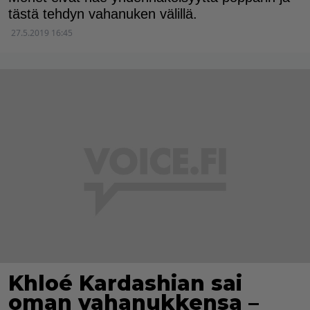
tästä tehdyn vahanuken välillä.
27.5.2019 16:45
Khloé Kardashian sai
oman vahanukkensa –