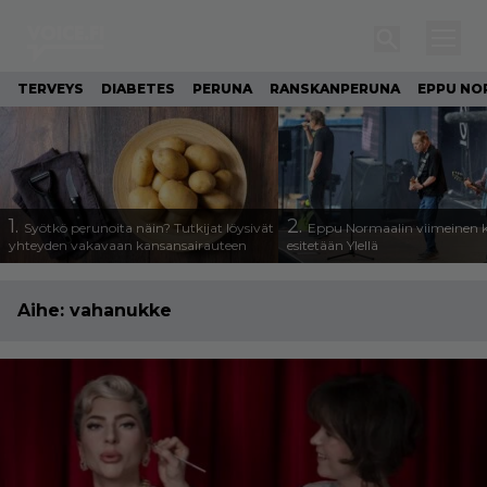
TERVEYS
DIABETES
PERUNA
RANSKANPERUNA
EPPU NO
1.
2.
Syötkö perunoita näin? Tutkijat löysivät
Eppu Normaalin viimeinen k
yhteyden vakavaan kansansairauteen
esitetään Ylellä
Aihe:
vahanukke