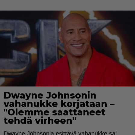
Dwayne Johnsonin
vahanukke korjataan –
"Olemme saattaneet
tehdä virheen"
Dwayne Johnsonia esittävä vahanukke sai