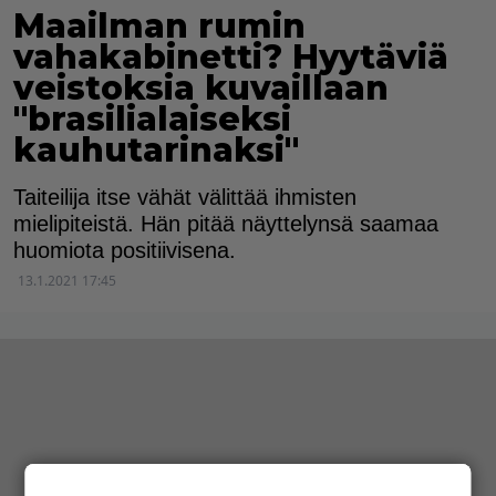
Maailman rumin
vahakabinetti? Hyytäviä
veistoksia kuvaillaan
"brasilialaiseksi
kauhutarinaksi"
Taiteilija itse vähät välittää ihmisten
mielipiteistä. Hän pitää näyttelynsä saamaa
huomiota positiivisena.
13.1.2021 17:45