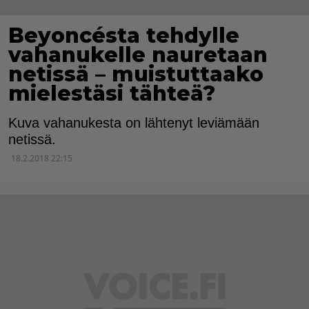
Beyoncésta tehdylle
vahanukelle nauretaan
netissä – muistuttaako
mielestäsi tähteä?
Kuva vahanukesta on lähtenyt leviämään
netissä.
18.2.2018 22:15