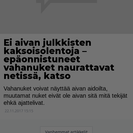
Ei aivan julkkisten
kaksoisolentoja –
epäonnistuneet
vahanuket naurattavat
netissä, katso
Vahanuket voivat näyttää aivan aidoilta,
muutamat nuket eivät ole aivan sitä mitä tekijät
ehkä ajattelivat.
22.11.2017 15:15
Artikkelien
Vanhemmat artikkelit