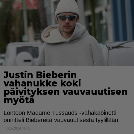
Justin Bieberin
vahanukke koki
päivityksen vauvauutisen
myötä
Lontoon Madame Tussauds -vahakabinetti
onnitteli Biebereitä vauvauutisesta tyylillään.
14.5.2024 19:15