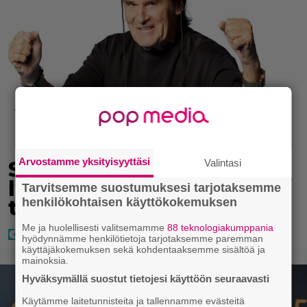
Arvostamme yksityisyyttäsi
Valintasi
Seiska: Laulaja Frederik
lyttäsi Eput – johan oli
Tarvitsemme suostumuksesi tarjotaksemme
henkilökohtaisen käyttökokemuksen
taas kielen käyttöä
Me ja huolellisesti valitsemamme
88 teknologiakumppania
hyödynnämme henkilötietoja tarjotaksemme paremman
käyttäjäkokemuksen sekä kohdentaaksemme sisältöä ja
mainoksia.
Hyväksymällä suostut tietojesi käyttöön seuraavasti
Käytämme laitetunnisteita ja tallennamme evästeitä