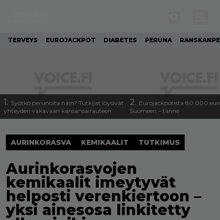
TERVEYS
EUROJACKPOT
DIABETES
PERUNA
RANSKANP
1.
2.
Syötkö perunoita näin? Tutkijat löysivät
Eurojackpotista 80 000 eur
yhteyden vakavaan kansansairauteen
Suomeen – tänne
AURINKORASVA
KEMIKAALIT
TUTKIMUS
Aurinkorasvojen
kemikaalit imeytyvät
helposti verenkiertoon –
yksi ainesosa linkitetty