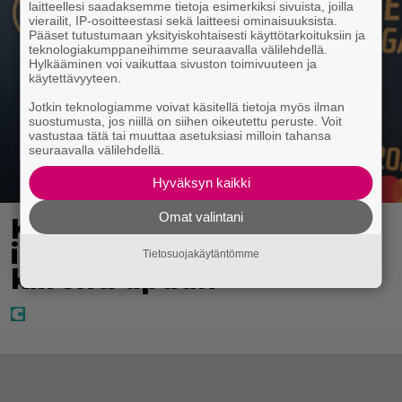
laitteellesi saadaksemme tietoja esimerkiksi sivuista, joilla
vierailit, IP-osoitteestasi sekä laitteesi ominaisuuksista.
Pääset tutustumaan yksityiskohtaisesti käyttötarkoituksiin ja
teknologiakumppaneihimme seuraavalla välilehdellä.
Hylkääminen voi vaikuttaa sivuston toimivuuteen ja
käytettävyyteen.
Jotkin teknologiamme voivat käsitellä tietoja myös ilman
suostumusta, jos niillä on siihen oikeutettu peruste. Voit
vastustaa tätä tai muuttaa asetuksiasi milloin tahansa
seuraavalla välilehdellä.
Hyväksyn kaikki
Omat valintani
Kaija Koolta ikävä
ilmoitus – Juha Tapio
Tietosuojakäytäntömme
kiirehti apuun