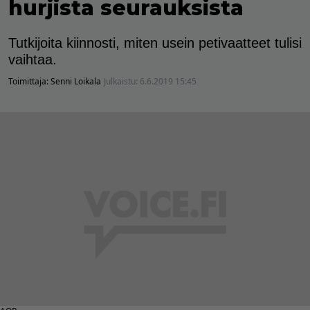
hurjista seurauksista
Tutkijoita kiinnosti, miten usein petivaatteet tulisi
vaihtaa.
Toimittaja:
Senni Loikala
Julkaistu:
6.6.2019 15:45