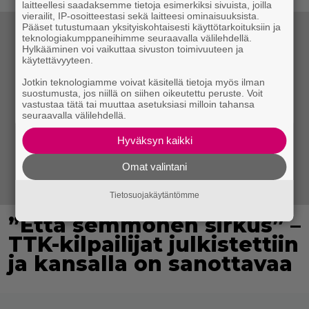
laitteellesi saadaksemme tietoja esimerkiksi sivuista, joilla
vierailit, IP-osoitteestasi sekä laitteesi ominaisuuksista.
Pääset tutustumaan yksityiskohtaisesti käyttötarkoituksiin ja
teknologiakumppaneihimme seuraavalla välilehdellä.
Hylkääminen voi vaikuttaa sivuston toimivuuteen ja
käytettävyyteen.
Jotkin teknologiamme voivat käsitellä tietoja myös ilman
suostumusta, jos niillä on siihen oikeutettu peruste. Voit
vastustaa tätä tai muuttaa asetuksiasi milloin tahansa
seuraavalla välilehdellä.
Hyväksyn kaikki
Omat valintani
Tietosuojakäytäntömme
”Että semmonen sirkus” –
TTK-kilpailijat julkistettiin
ja kansalla on sanottavaa