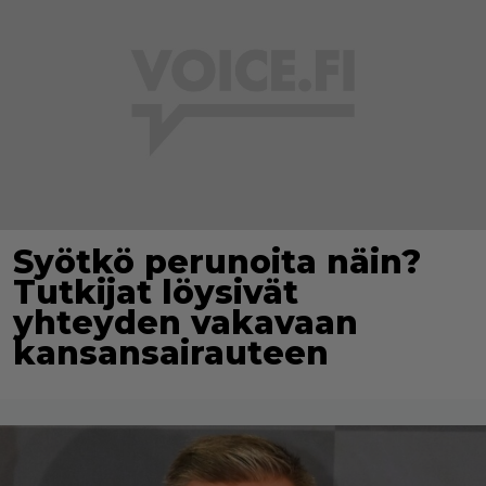
Syötkö perunoita näin?
Tutkijat löysivät
yhteyden vakavaan
kansansairauteen