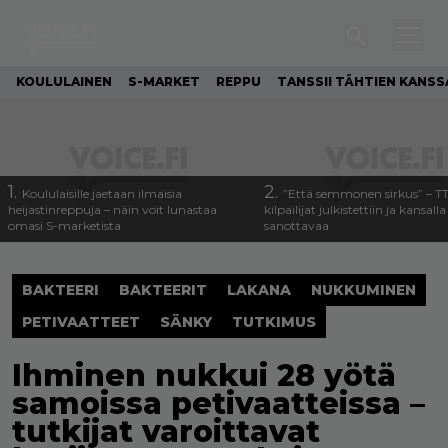
KOULULAINEN
S-MARKET
REPPU
TANSSII TÄHTIEN KANSS
1.
2.
Koululaisille jaetaan ilmaisia
”Että semmonen sirkus” – T
heijastinreppuja – näin voit lunastaa
kilpailijat julkistettiin ja kansall
omasi S-marketista
sanottavaa
BAKTEERI
BAKTEERIT
LAKANA
NUKKUMINEN
PETIVAATTEET
SÄNKY
TUTKIMUS
Ihminen nukkui 28 yötä
samoissa petivaatteissa –
tutkijat varoittavat