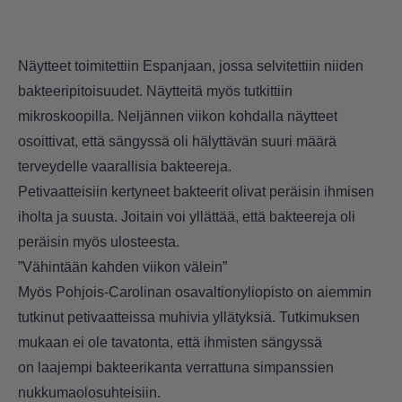
Näytteet toimitettiin Espanjaan, jossa selvitettiin niiden
bakteeripitoisuudet. Näytteitä myös tutkittiin
mikroskoopilla. Neljännen viikon kohdalla näytteet
osoittivat, että sängyssä oli hälyttävän suuri määrä
terveydelle vaarallisia bakteereja.
Petivaatteisiin kertyneet bakteerit olivat peräisin ihmisen
iholta ja suusta. Joitain voi yllättää, että bakteereja oli
peräisin myös ulosteesta.
”Vähintään kahden viikon välein”
Myös Pohjois-Carolinan osavaltionyliopisto on aiemmin
tutkinut petivaatteissa muhivia yllätyksiä. Tutkimuksen
mukaan ei ole tavatonta, että ihmisten sängyssä
on laajempi bakteerikanta verrattuna simpanssien
nukkumaolosuhteisiin.