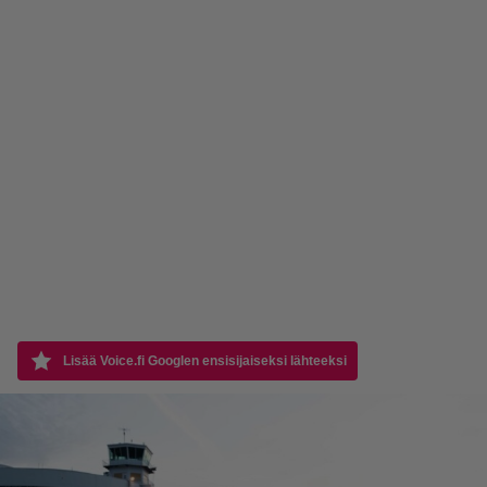
Lisää Voice.fi Googlen ensisijaiseksi lähteeksi