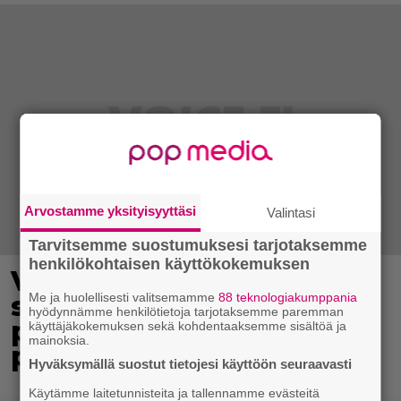
Arvostamme yksityisyyttäsi
Valintasi
Tarvitsemme suostumuksesi tarjotaksemme
henkilökohtaisen käyttökokemuksen
Virkavalta takaa-ajoi
skoottereita –
Me ja huolellisesti valitsemamme
88 teknologiakumppania
hyödynnämme henkilötietoja tarjotaksemme paremman
poliisimoottoripyörä teki
käyttäjäkokemuksen sekä kohdentaaksemme sisältöä ja
mainoksia.
paosta lyhyen
Hyväksymällä suostut tietojesi käyttöön seuraavasti
Käytämme laitetunnisteita ja tallennamme evästeitä