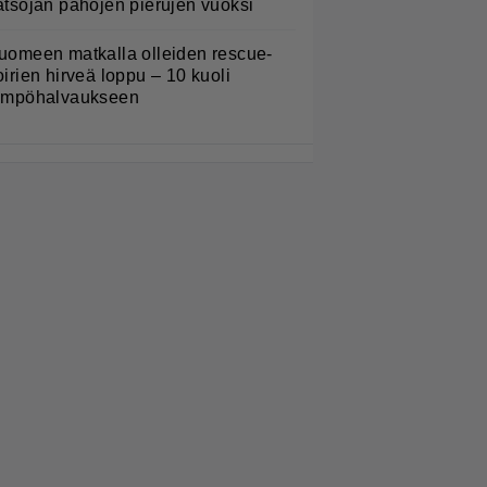
atsojan pahojen pierujen vuoksi
uomeen matkalla olleiden rescue-
oirien hirveä loppu – 10 kuoli
ämpöhalvaukseen