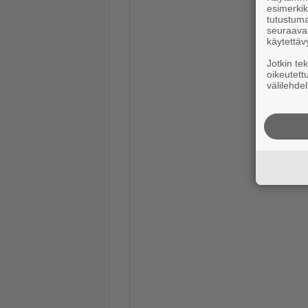
esimerkiks
tutustuma
seuraaval
käytettäv
Jotkin te
oikeutett
välilehdel