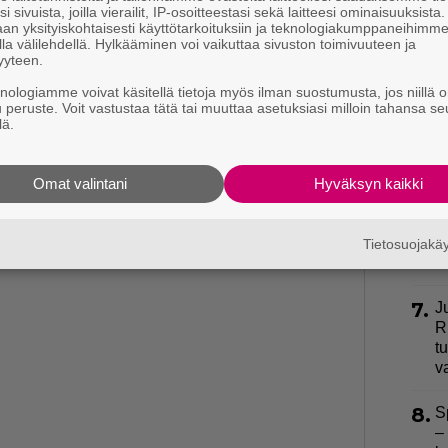
ki
i sivuista, joilla vierailit, IP-osoitteestasi sekä laitteesi ominaisuuksista
s
an yksityiskohtaisesti käyttötarkoituksiin ja teknologiakumppaneihimm
la välilehdellä. Hylkääminen voi vaikuttaa sivuston toimivuuteen ja
yyteen.
4.
L
knologiamme voivat käsitellä tietoja myös ilman suostumusta, jos niillä o
k
u peruste. Voit vastustaa tätä tai muuttaa asetuksiasi milloin tahansa se
a
lä.
5.
”
h
Omat valintani
Hyväksyn kaikki
v
6.
E
Tietosuojak
k
7.
J
R
t
v
8.
S
–