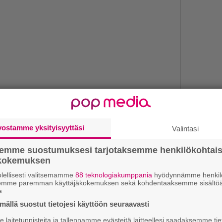
vostamme yksityisyyttäsi
Valintasi
1.
K
semme suostumuksesi tarjotaksemme henkilökohtai
h
ökokemuksen
o
lellisesti valitsemamme
88 teknologiakumppania
hyödynnämme henkilö
semme paremman käyttäjäkokemuksen sekä kohdentaaksemme sisältöä
2.
U
a.
n
ällä suostut tietojesi käyttöön seuraavasti
3.
”
laitetunnisteita ja tallennamme evästeitä laitteellesi saadaksemme tie