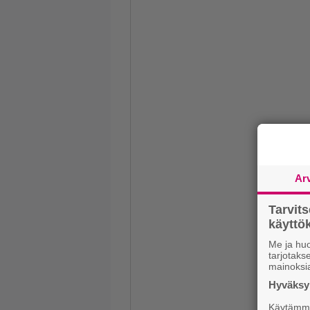
Ar
Tarvit
käytt
Me ja huo
tarjotak
mainoksi
Hyväksym
Käytämme 