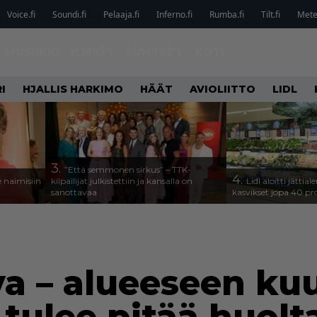
Voice.fi
Soundi.fi
Pelaaja.fi
Inferno.fi
Rumba.fi
Tilt.fi
Metel
MUSIIKKI
ILMIÖT
SUHTEET
KOTI
I
HJALLIS HARKIMO
HÄÄT
AVIOLIITTO
LIDL
3.
”Että semmonen sirkus” – TTK-
4.
 naimisiin
kilpailijat julkistettiin ja kansalla on
Lidl aloitti jätti
sanottavaa
kasvikset jopa 40 pr
a – alueeseen ku