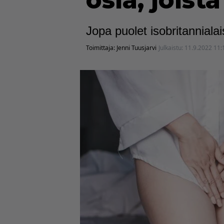
osia, joist
Jopa puolet isobritannialai
Toimittaja:
Jenni Tuusjarvi
Julkaistu:
11.9.2022 11: