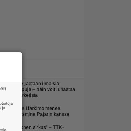
LUETUIMMAT JUTUT
oululaisille jaetaan ilmaisia
sen
eijastinreppuja – näin voit lunastaa
masi S-marketista
tietoja
 ja
uno: Hjallis Harkimo menee
aimisiin Jasmine Pajarin kanssa
Että semmonen sirkus” – TTK-
toja