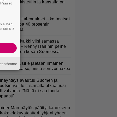
lpailijat julkistettiin ja kansalla on
. Pääset
anottavaa
e
idl aloitti jättialennukset – kotimaiset
n siihen
asvikset jopa 40 prosentin
uraavalla
lennuksessa
Nukuimme kaikki viisi samassa
uoneessa” – Renny Harlinin perhe
ietti unelmien kesän Suomessa
kaluokkalaisille jaetaan ilmainen
äytäntömme
otiavain – katso, mistä sen voi hakea
unayhteys avautuu Suomen ja
uotsin välille – samalla alkaa uusi
ullivalvonta: ”Näitä ei saa tuoda
apaasti”
pider-Man-näytös päättyi kaaokseen
 koko elokuvateatteri tyhjeni yhden