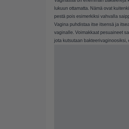
Vaginassa on enemmän bakteereja 
lukuun ottamatta. Nämä ovat kuitenkin 
pestä pois esimerkiksi vahvalla saip
Vagina puhdistaa itse itsensä ja its
vaginalle. Voimakkaat pesuaineet sa
jota kutsutaan bakteerivaginoosiksi, 