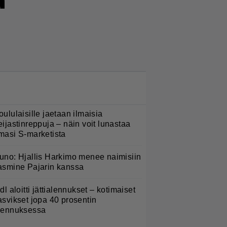
a
LUETUIMMAT NYT
oululaisille jaetaan ilmaisia
eijastinreppuja – näin voit lunastaa
masi S-marketista
uno: Hjallis Harkimo menee naimisiin
asmine Pajarin kanssa
idl aloitti jättialennukset – kotimaiset
asvikset jopa 40 prosentin
lennuksessa