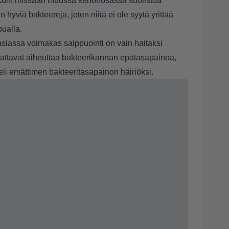
kuin missään muussa kehonosassa suolistoa
hyviä bakteereja, joten niitä ei ole syytä yrittää
pualla.
easiassa voimakas saippuointi on vain haitaksi
attavat aiheuttaa bakteerikannan epätasapainoa,
eli emättimen bakteeritasapainon häiriöksi.