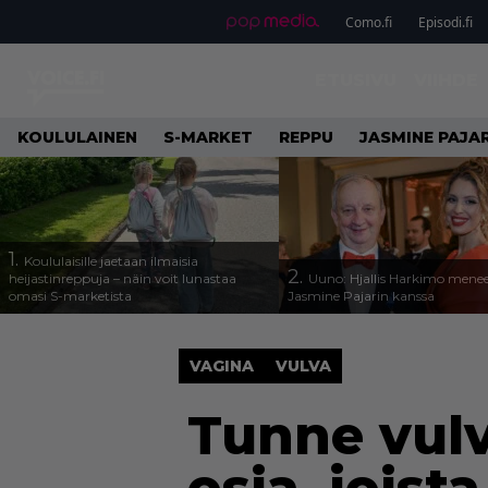
Como.fi
Episodi.fi
ETUSIVU
VIIHDE
KOULULAINEN
S-MARKET
REPPU
JASMINE PAJAR
1.
Koululaisille jaetaan ilmaisia
2.
heijastinreppuja – näin voit lunastaa
Uuno: Hjallis Harkimo menee
omasi S-marketista
Jasmine Pajarin kanssa
VAGINA
VULVA
Tunne vulv