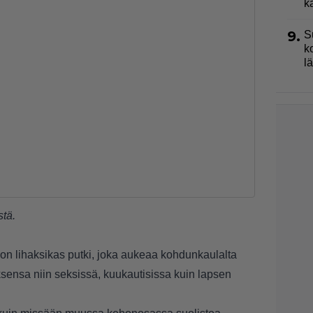
k
9.
S
k
l
stä
.
, on lihaksikas putki, joka aukeaa kohdunkaulalta
uksensa niin seksissä, kuukautisissa kuin lapsen