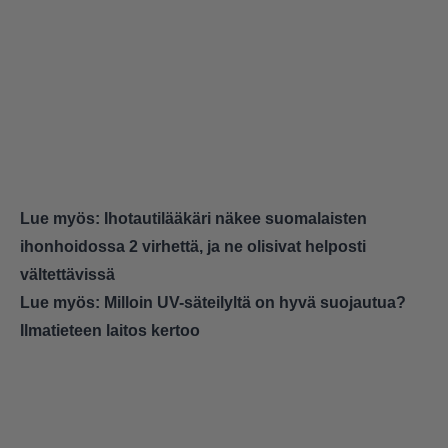
Lue myös:
Ihotautilääkäri näkee suomalaisten
ihonhoidossa 2 virhettä, ja ne olisivat helposti
vältettävissä
Lue myös:
Milloin UV-säteilyltä on hyvä suojautua?
Ilmatieteen laitos kertoo