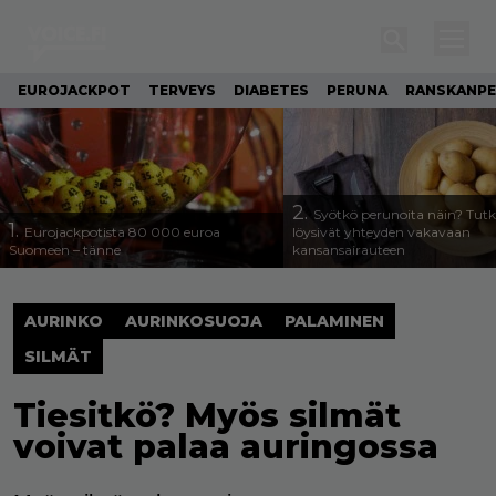
EUROJACKPOT
TERVEYS
DIABETES
PERUNA
RANSKANP
2.
Syötkö perunoita näin? Tutk
1.
Eurojackpotista 80 000 euroa
löysivät yhteyden vakavaan
Suomeen – tänne
kansansairauteen
AURINKO
AURINKOSUOJA
PALAMINEN
SILMÄT
Tiesitkö? Myös silmät
voivat palaa auringossa