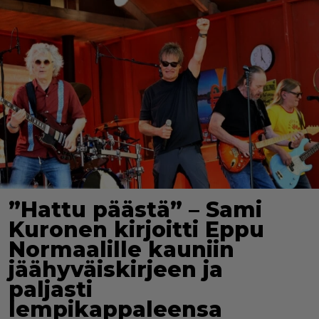
”Hattu päästä” – Sami
Kuronen kirjoitti Eppu
Normaalille kauniin
jäähyväiskirjeen ja
paljasti
lempikappaleensa