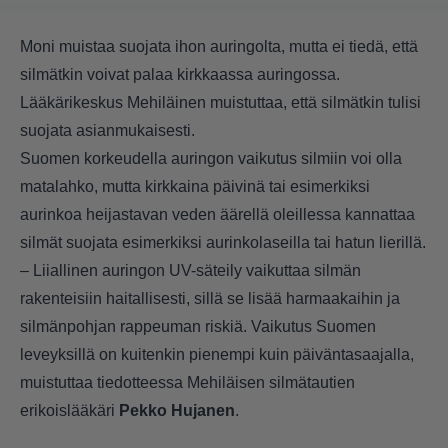
Moni muistaa suojata ihon auringolta, mutta ei tiedä, että
silmätkin voivat palaa kirkkaassa auringossa.
Lääkärikeskus Mehiläinen muistuttaa, että silmätkin tulisi
suojata asianmukaisesti.
Suomen korkeudella auringon vaikutus silmiin voi olla
matalahko, mutta kirkkaina päivinä tai esimerkiksi
aurinkoa heijastavan veden äärellä oleillessa kannattaa
silmät suojata esimerkiksi aurinkolaseilla tai hatun lierillä.
– Liiallinen auringon UV-säteily vaikuttaa silmän
rakenteisiin haitallisesti, sillä se lisää harmaakaihin ja
silmänpohjan rappeuman riskiä. Vaikutus Suomen
leveyksillä on kuitenkin pienempi kuin päiväntasaajalla,
muistuttaa tiedotteessa Mehiläisen silmätautien
erikoislääkäri
Pekko Hujanen
.