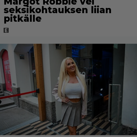
Margot Robbie vei
seksikohtauksen liian
pitkälle