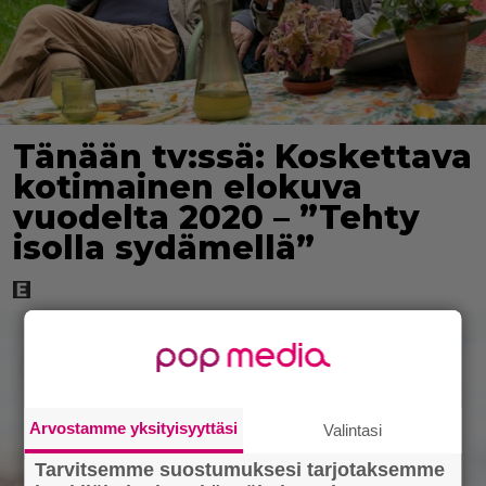
Tänään tv:ssä: Koskettava
kotimainen elokuva
vuodelta 2020 – ”Tehty
isolla sydämellä”
Arvostamme yksityisyyttäsi
Valintasi
Tarvitsemme suostumuksesi tarjotaksemme