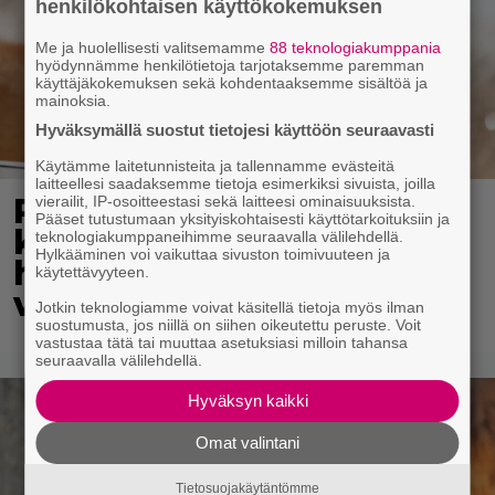
henkilökohtaisen käyttökokemuksen
Me ja huolellisesti valitsemamme
88 teknologiakumppania
hyödynnämme henkilötietoja tarjotaksemme paremman
käyttäjäkokemuksen sekä kohdentaaksemme sisältöä ja
mainoksia.
Hyväksymällä suostut tietojesi käyttöön seuraavasti
Käytämme laitetunnisteita ja tallennamme evästeitä
laitteellesi saadaksemme tietoja esimerkiksi sivuista, joilla
Pohjois-Korea neuvoo
vierailit, IP-osoitteestasi sekä laitteesi ominaisuuksista.
Pääset tutustumaan yksityiskohtaisesti käyttötarkoituksiin ja
kansalaisiaan selviämään
teknologiakumppaneihimme seuraavalla välilehdellä.
Hylkääminen voi vaikuttaa sivuston toimivuuteen ja
helteistä syömällä
käytettävyyteen.
viilentävää koiraa
Jotkin teknologiamme voivat käsitellä tietoja myös ilman
suostumusta, jos niillä on siihen oikeutettu peruste. Voit
vastustaa tätä tai muuttaa asetuksiasi milloin tahansa
seuraavalla välilehdellä.
Hyväksyn kaikki
Omat valintani
Tietosuojakäytäntömme