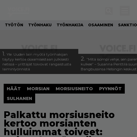
TYÖTÖN
TYÖNHAKU
TYÖNHAKIJA
OSAAMINEN
SANKTIO
1.
Yle: Uuden lain myötä työnhakijan
2.
täytyy kertoa osaamisestaan julkisesti
”Mitä isompi vehje, sen pa
netissä – yrittäjät toivovat rangaistusta
kulkee” – Susanna Penttilä suun
laiminlyönnistä
Bangbussinsa Helsingin keskus
HÄÄT
MORSIAN
MORSIUSNEITO
PYYNNÖT
SULHANEN
Palkattu morsiusneito
kertoo morsianten
hulluimmat toiveet: