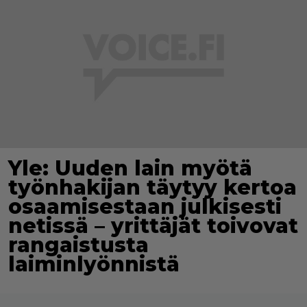
Yle: Uuden lain myötä
työnhakijan täytyy kertoa
osaamisestaan julkisesti
netissä – yrittäjät toivovat
rangaistusta
laiminlyönnistä