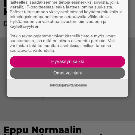
luottaa Jason Stathamin
laitteellesi saadaksemme tietoja esimerkiksi sivuista, joilla
vierailit, IP-osoitteestasi sekä laitteesi ominaisuuksista.
karismaan
Pääset tutustumaan yksityiskohtaisesti käyttötarkoituksiin ja
teknologiakumppaneihimme seuraavalla välilehdellä.
Hylkääminen voi vaikuttaa sivuston toimivuuteen ja
käytettävyyteen.
Jotkin teknologiamme voivat käsitellä tietoja myös ilman
suostumusta, jos niillä on siihen oikeutettu peruste. Voit
vastustaa tätä tai muuttaa asetuksiasi milloin tahansa
seuraavalla välilehdellä.
Hyväksyn kaikki
Omat valintani
Tietosuojakäytäntömme
Eppu Normaalin