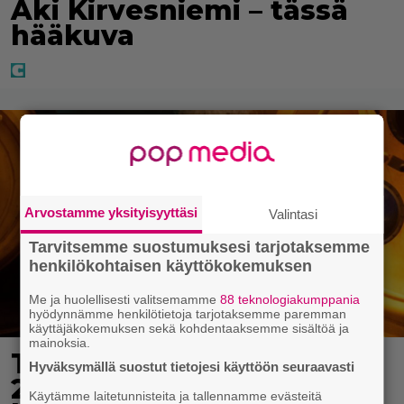
Aki Kirvesniemi – tässä
hääkuva
Arvostamme yksityisyyttäsi
Valintasi
Tarvitsemme suostumuksesi tarjotaksemme
henkilökohtaisen käyttökokemuksen
Me ja huolellisesti valitsemamme
88 teknologiakumppania
hyödynnämme henkilötietoja tarjotaksemme paremman
käyttäjäkokemuksen sekä kohdentaaksemme sisältöä ja
mainoksia.
Tänään tv:ssä: Vuoden
Hyväksymällä suostut tietojesi käyttöön seuraavasti
2023 megaelokuva
Käytämme laitetunnisteita ja tallennamme evästeitä