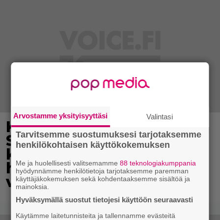
Arvostamme yksityisyyttäsi
Valintasi
Karita Tykän ja Sami
Tarvitsemme suostumuksesi tarjotaksemme
Saikkosen rakkaus
henkilökohtaisen käyttökokemuksen
kukoistaa – vähäpukeista
hempeilyä ja leveitä
Me ja huolellisesti valitsemamme
88 teknologiakumppania
hyödynnämme henkilötietoja tarjotaksemme paremman
virnistyksiä laiturilla
käyttäjäkokemuksen sekä kohdentaaksemme sisältöä ja
mainoksia.
Hyväksymällä suostut tietojesi käyttöön seuraavasti
Käytämme laitetunnisteita ja tallennamme evästeitä