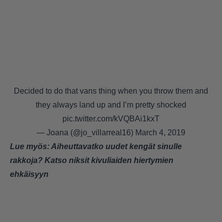
Decided to do that vans thing when you throw them and
they always land up and I’m pretty shocked
pic.twitter.com/kVQBAi1kxT
— Joana (@jo_villarreal16)
March 4, 2019
Lue myös:
Aiheuttavatko uudet kengät sinulle
rakkoja? Katso niksit kivuliaiden hiertymien
ehkäisyyn