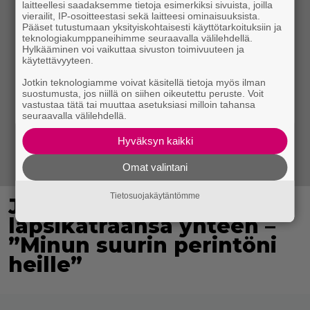
laitteellesi saadaksemme tietoja esimerkiksi sivuista, joilla
vierailit, IP-osoitteestasi sekä laitteesi ominaisuuksista.
Pääset tutustumaan yksityiskohtaisesti käyttötarkoituksiin ja
teknologiakumppaneihimme seuraavalla välilehdellä.
Hylkääminen voi vaikuttaa sivuston toimivuuteen ja
käytettävyyteen.
Jotkin teknologiamme voivat käsitellä tietoja myös ilman
suostumusta, jos niillä on siihen oikeutettu peruste. Voit
vastustaa tätä tai muuttaa asetuksiasi milloin tahansa
seuraavalla välilehdellä.
Hyväksyn kaikki
Omat valintani
Tietosuojakäytäntömme
Jani Sievinen kokosi
lapsikatraansa yhteen –
”Minun suurin perintöni
heille”