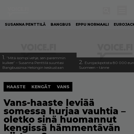
SUSANNA PENTTILÄ
BANGBUS
EPPU NORMAALI
EUROJAC
1.
”Mitä isompi vehje, sen paremmin
2.
kulkee” – Susanna Penttilä suuntasi
Eurojackpotista 80 000 eur
Bangbussinsa Helsingin keskustaan
Suomeen – tänne
HAASTE
KENGÄT
VANS
Vans-haaste leviää
somessa hurjaa vauhtia –
oletko sinä huomannut
kengissä hämmentävän