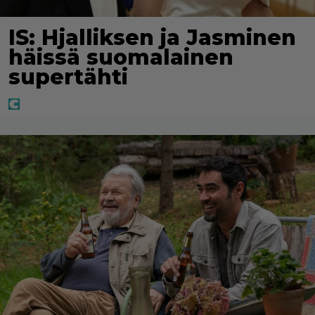
IS: Hjalliksen ja Jasminen
häissä suomalainen
supertähti