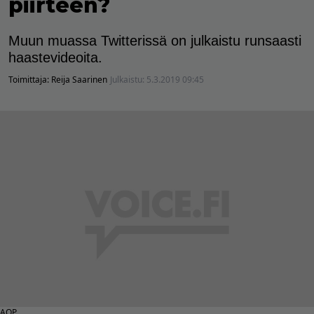
piirteen?
Muun muassa Twitterissä on julkaistu runsaasti
haastevideoita.
Toimittaja:
Reija Saarinen
Julkaistu:
5.3.2019 09:45
AOP