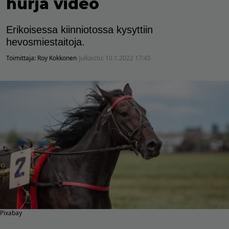
hurja video
Erikoisessa kiinniotossa kysyttiin
hevosmiestaitoja.
Toimittaja:
Roy Kokkonen
Julkaistu:
10.1.2022 17:45
Pixabay