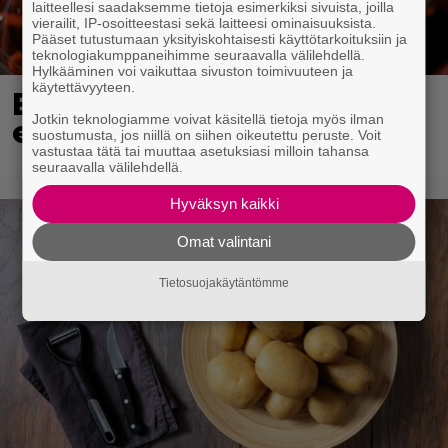
laitteellesi saadaksemme tietoja esimerkiksi sivuista, joilla
vierailit, IP-osoitteestasi sekä laitteesi ominaisuuksista.
Pääset tutustumaan yksityiskohtaisesti käyttötarkoituksiin ja
teknologiakumppaneihimme seuraavalla välilehdellä.
Hylkääminen voi vaikuttaa sivuston toimivuuteen ja
käytettävyyteen.
Eurojackpotista 80 000
Jotkin teknologiamme voivat käsitellä tietoja myös ilman
euroa Suomeen – tänne
suostumusta, jos niillä on siihen oikeutettu peruste. Voit
vastustaa tätä tai muuttaa asetuksiasi milloin tahansa
seuraavalla välilehdellä.
Hyväksyn kaikki
Omat valintani
Tietosuojakäytäntömme