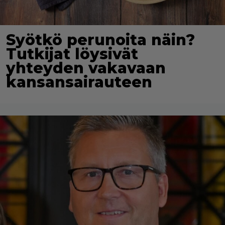
Syötkö perunoita näin?
Tutkijat löysivät
yhteyden vakavaan
kansansairauteen