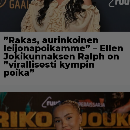
”Rakas, aurinkoinen
leijonapoikamme” – Ellen
Jokikunnaksen Ralph on
”virallisesti kympin
poika”