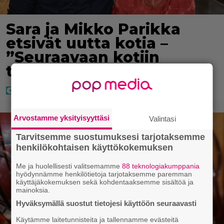
Sara ja Mikko Parikka
etsivät uutta kotia –
”Seuraavaan kotiin
tämmöinen”
Arvostamme yksityisyyttäsi
Valintasi
Tarvitsemme suostumuksesi tarjotaksemme
henkilökohtaisen käyttökokemuksen
Me ja huolellisesti valitsemamme
88 teknologiakumppania
hyödynnämme henkilötietoja tarjotaksemme paremman
käyttäjäkokemuksen sekä kohdentaaksemme sisältöä ja
mainoksia.
Hyväksymällä suostut tietojesi käyttöön seuraavasti
Käytämme laitetunnisteita ja tallennamme evästeitä