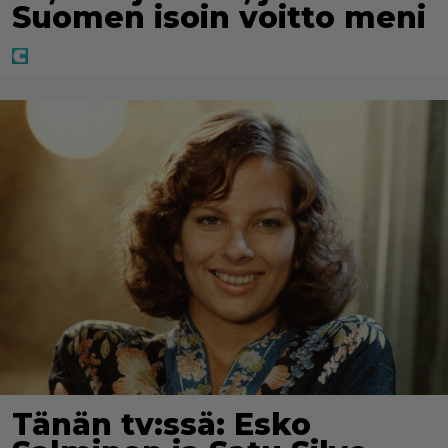
Suomen isoin voitto meni
Tänän tv:ssä: Esko