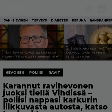
JANI SIEVINEN
TERVEYS
DIABETES
PERUNA
RANSKANPE
2.
Syötkö perunoita näin? Tutk
1.
Jani Sievinen kokosi lapsikatraansa
löysivät yhteyden vakavaan
yhteen – ”Minun suurin perintöni heille”
kansansairauteen
HEVONEN
POLIISI
RAVIT
Karannut ravihevonen
juoksi tiellä Vihdissä –
poliisi nappasi karkurin
liikkuvasta autosta, katso