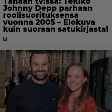
Tänään tv:ssä: Tekikö
Johnny Depp parhaan
roolisuorituksensa
vuonna 2005 – Elokuva
kuin suoraan satukirjasta!