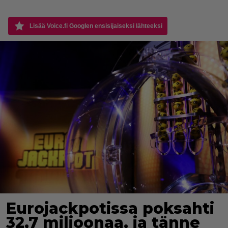
Lisää Voice.fi Googlen ensisijaiseksi lähteeksi
Eurojackpotissa poksahti
32,7 miljoonaa, ja tänne