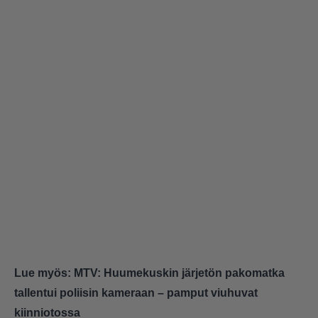
Lue myös:
MTV: Huumekuskin järjetön pakomatka
tallentui poliisin kameraan – pamput viuhuvat
kiinniotossa