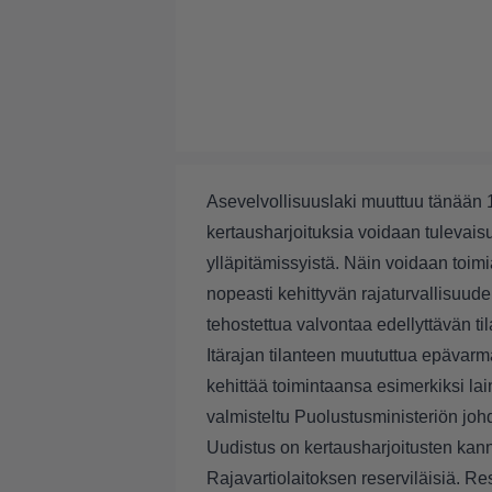
Asevelvollisuuslaki muuttuu tänään
kertausharjoituksia voidaan tulevais
ylläpitämissyistä. Näin voidaan toimi
nopeasti kehittyvän rajaturvallisuude
tehostettua valvontaa edellyttävän ti
Itärajan tilanteen muututtua epävarm
kehittää toimintaansa esimerkiksi l
valmisteltu Puolustusministeriön joh
Uudistus on kertausharjoitusten kann
Rajavartiolaitoksen reserviläisiä. Res