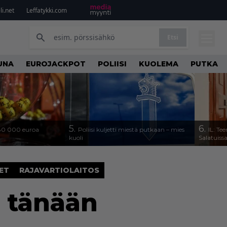
i.net
Leffatykki.com
Etsi
UNA
EUROJACKPOT
POLIISI
KUOLEMA
PUTKA
5.
6.
 80 000 euroa
Poliisi kuljetti miestä putkaan – mies
IL: Tee
kuoli
Salatuiss
ET
RAJAVARTIOLAITOS
u tänään