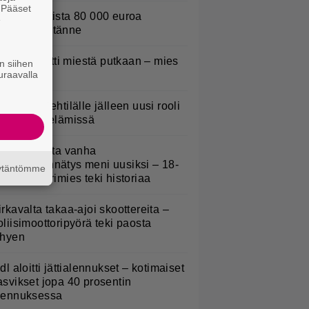
. Pääset
urojackpotista 80 000 euroa
e
uomeen – tänne
oliisi kuljetti miestä putkaan – mies
n siihen
uraavalla
uoli
L: Teemu Lehtilälle jälleen uusi rooli
alatuissa elämissä
li 300 vuotta vanha
aailmanennätys meni uusiksi – 18-
äytäntömme
uotias nuorimies teki historiaa
irkavalta takaa-ajoi skoottereita –
oliisimoottoripyörä teki paosta
yhyen
idl aloitti jättialennukset – kotimaiset
asvikset jopa 40 prosentin
lennuksessa