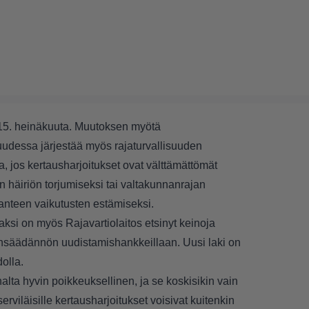
 15. heinäkuuta. Muutoksen myötä
uudessa järjestää myös rajaturvallisuuden
a, jos kertausharjoitukset ovat välttämättömät
n häiriön torjumiseksi tai valtakunnanrajan
lanteen vaikutusten estämiseksi.
aksi on myös Rajavartiolaitos etsinyt keinoja
ainsäädännön uudistamishankkeillaan. Uusi laki on
dolla.
alta hyvin poikkeuksellinen, ja se koskisikin vain
erviläisille kertausharjoitukset voisivat kuitenkin