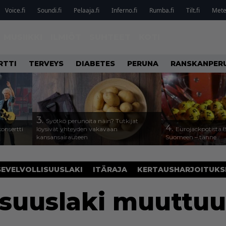
Voice.fi
Soundi.fi
Pelaaja.fi
Inferno.fi
Rumba.fi
Tilt.fi
Metel
MUSIIKKI
ILMIÖT
SUHTEET
KOTI
RTTI
TERVEYS
DIABETES
PERUNA
RANSKANPER
3.
Syötkö perunoita näin? Tutkijat
4.
onsertti
löysivät yhteyden vakavaan
Eurojackpotista
kansansairauteen
Suomeen – tänne
SEVELVOLLISUUSLAKI
ITÄRAJA
KERTAUSHARJOITUKS
isuuslaki muuttu