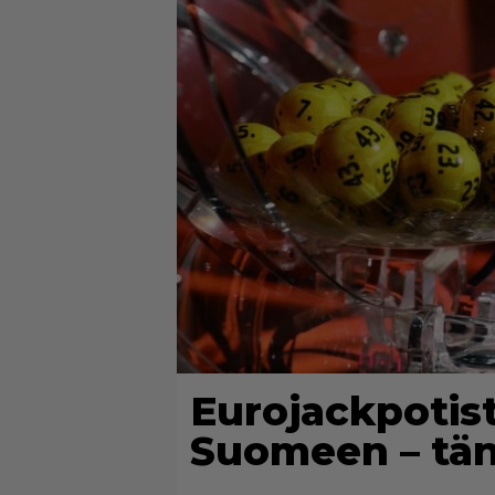
Eurojackpotis
Suomeen – tä