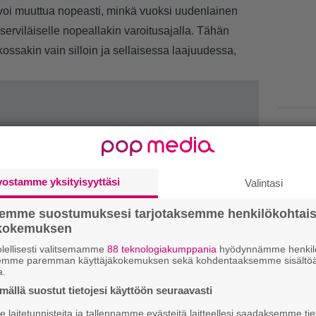
lla voi muuttua nopeasti, minkä vuoksi uudenlainen
eserviläiselle nopeallakin varoitusajalla. Tähän
tkossakin vain silloin ja sellaisessa laajuudessa,
1.
J
y
vostamme yksityisyyttäsi
Valintasi
h
semme suostumuksesi tarjotaksemme henkilökohtai
2.
E
ökokemuksen
e
lellisesti valitsemamme
88 teknologiakumppania
hyödynnämme henkilö
semme paremman käyttäjäkokemuksen sekä kohdentaaksemme sisältöä
a.
3.
S
l
ällä suostut tietojesi käyttöön seuraavasti
k
laitetunnisteita ja tallennamme evästeitä laitteellesi saadaksemme tie