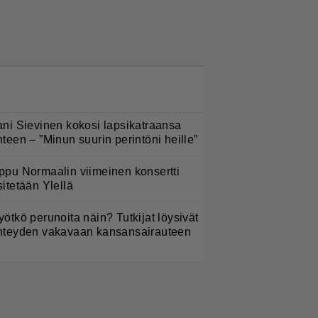
LUETUIMMAT NYT
ani Sievinen kokosi lapsikatraansa
hteen – ”Minun suurin perintöni heille”
ppu Normaalin viimeinen konsertti
sitetään Ylellä
yötkö perunoita näin? Tutkijat löysivät
hteyden vakavaan kansansairauteen