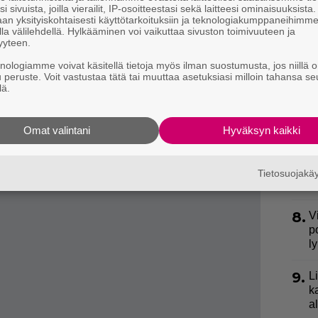
i sivuista, joilla vierailit, IP-osoitteestasi sekä laitteesi ominaisuuksista
4.
E
an yksityiskohtaisesti käyttötarkoituksiin ja teknologiakumppaneihimm
S
la välilehdellä. Hylkääminen voi vaikuttaa sivuston toimivuuteen ja
yyteen.
5.
P
knologiamme voivat käsitellä tietoja myös ilman suostumusta, jos niillä o
u peruste. Voit vastustaa tätä tai muuttaa asetuksiasi milloin tahansa se
k
lä.
ydessä elo-syyskuun aikana asian tiimoilta.
6.
I
arusmiehet Naton sotiin? Asiantuntijat
S
Omat valintani
Hyväksyn kaikki
men turvattomimmat kaupungit – Helsinki ei
7.
Y
m
Tietosuojak
v
8.
V
p
l
9.
L
k
a