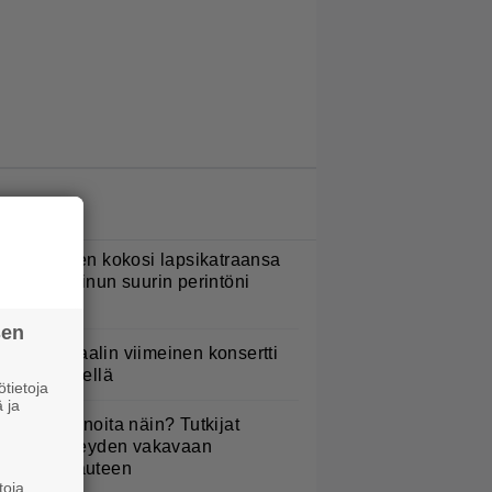
LUETUIMMAT JUTUT
ani Sievinen kokosi lapsikatraansa
hteen – ”Minun suurin perintöni
eille”
sen
ppu Normaalin viimeinen konsertti
sitetään Ylellä
tietoja
 ja
yötkö perunoita näin? Tutkijat
öysivät yhteyden vakavaan
ansansairauteen
toja