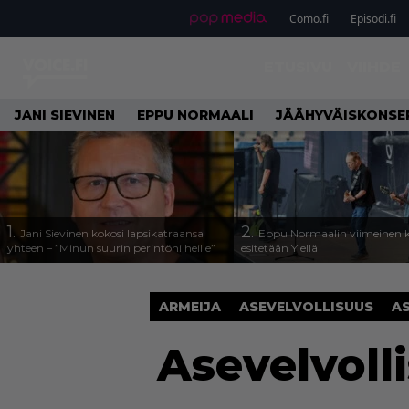
Como.fi
Episodi.fi
ETUSIVU
VIIHDE
JANI SIEVINEN
EPPU NORMAALI
JÄÄHYVÄISKONSE
1.
2.
Jani Sievinen kokosi lapsikatraansa
Eppu Normaalin viimeinen k
yhteen – ”Minun suurin perintöni heille”
esitetään Ylellä
ARMEIJA
ASEVELVOLLISUUS
A
Asevelvoll