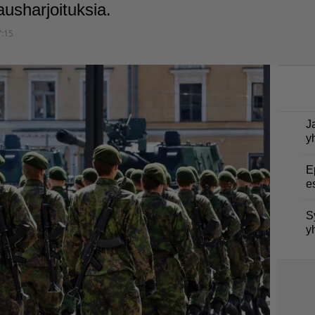
ausharjoituksia.
7:15
J
y
E
e
S
y