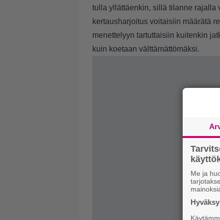
tulla yllättäenkin, sillä tilanne raja
kertausharjoitus voitaisiin määrätä r
menettelyyn tartuttaisiin kuitenkin ja
kuin koetaan välttämättömäksi.
Ar
Tarvit
käytt
Me ja huo
tarjotak
mainoksi
Hyväksym
Käytämme 