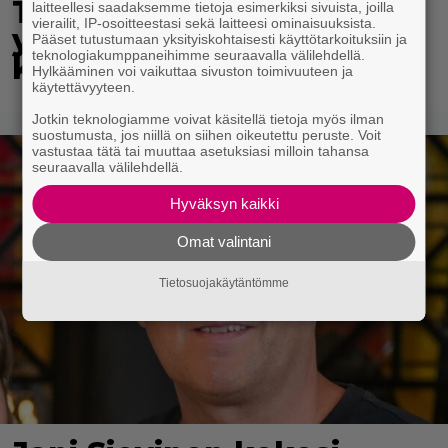
Tutkijat löysivät
laitteellesi saadaksemme tietoja esimerkiksi sivuista, joilla
vierailit, IP-osoitteestasi sekä laitteesi ominaisuuksista.
yhteyden vakavaan
Pääset tutustumaan yksityiskohtaisesti käyttötarkoituksiin ja
teknologiakumppaneihimme seuraavalla välilehdellä.
kansansairauteen
Hylkääminen voi vaikuttaa sivuston toimivuuteen ja
käytettävyyteen.
Jotkin teknologiamme voivat käsitellä tietoja myös ilman
suostumusta, jos niillä on siihen oikeutettu peruste. Voit
vastustaa tätä tai muuttaa asetuksiasi milloin tahansa
seuraavalla välilehdellä.
Hyväksyn kaikki
Omat valintani
Tietosuojakäytäntömme