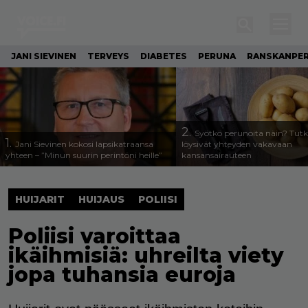
JANI SIEVINEN
TERVEYS
DIABETES
PERUNA
RANSKANPE
2.
Syötkö perunoita näin? Tutk
1.
Jani Sievinen kokosi lapsikatraansa
löysivät yhteyden vakavaan
yhteen – ”Minun suurin perintöni heille”
kansansairauteen
HUIJARIT
HUIJAUS
POLIISI
Poliisi varoittaa
ikäihmisiä: uhreilta viety
jopa tuhansia euroja