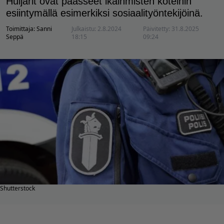
Huijarit ovat päässeet ikäihmisten koteihin
esiintymällä esimerkiksi sosiaalityöntekijöinä.
Toimittaja:
Sanni
Julkaistu:
2.8.2024
Päivitetty:
31.8.2025
Seppä
18:15
09:24
Shutterstock