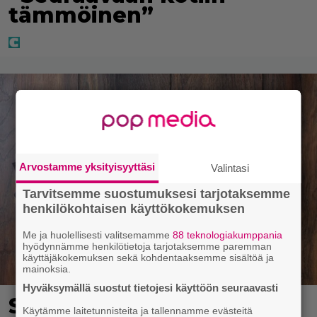
tämmöinen”
Arvostamme yksityisyyttäsi
Valintasi
Tarvitsemme suostumuksesi tarjotaksemme
henkilökohtaisen käyttökokemuksen
Me ja huolellisesti valitsemamme
88 teknologiakumppania
hyödynnämme henkilötietoja tarjotaksemme paremman
käyttäjäkokemuksen sekä kohdentaaksemme sisältöä ja
mainoksia.
Hyväksymällä suostut tietojesi käyttöön seuraavasti
Syötkö perunoita näin?
Käytämme laitetunnisteita ja tallennamme evästeitä