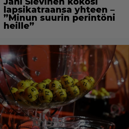
Jani Sievinen kokosi
lapsikatraansa yhteen –
”Minun suurin perintöni
heille”