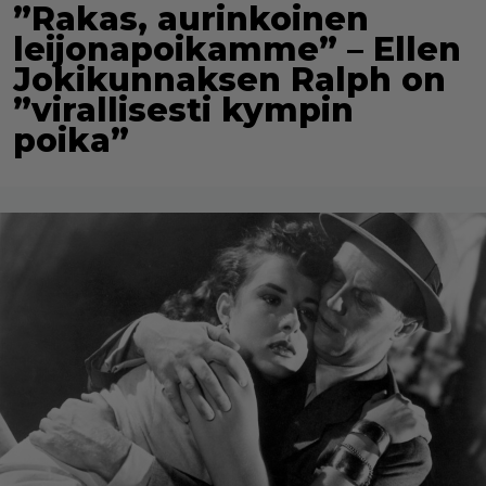
”Rakas, aurinkoinen
leijonapoikamme” – Ellen
Jokikunnaksen Ralph on
”virallisesti kympin
poika”