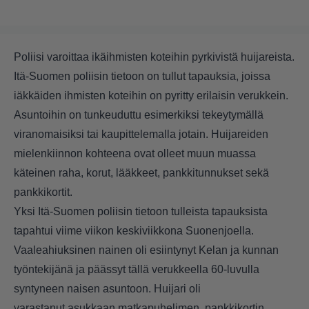
Poliisi varoittaa ikäihmisten koteihin pyrkivistä huijareista.
Itä-Suomen poliisin tietoon on tullut tapauksia, joissa
iäkkäiden ihmisten koteihin on pyritty erilaisin verukkein.
Asuntoihin on tunkeuduttu esimerkiksi tekeytymällä
viranomaisiksi tai kaupittelemalla jotain. Huijareiden
mielenkiinnon kohteena ovat olleet muun muassa
käteinen raha, korut, lääkkeet, pankkitunnukset sekä
pankkikortit.
Yksi Itä-Suomen poliisin tietoon tulleista tapauksista
tapahtui viime viikon keskiviikkona Suonenjoella.
Vaaleahiuksinen nainen oli esiintynyt Kelan ja kunnan
työntekijänä ja päässyt tällä verukkeella 60-luvulla
syntyneen naisen asuntoon. Huijari oli
varastanut asukkaan matkapuhelimen, pankkikortin,