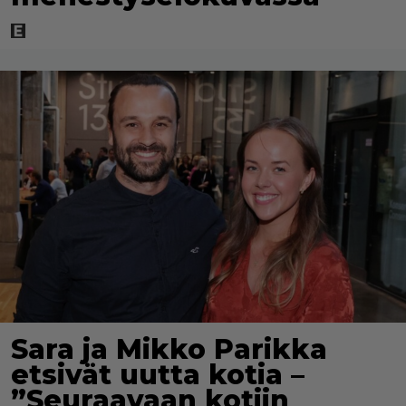
Sara ja Mikko Parikka
etsivät uutta kotia –
”Seuraavaan kotiin