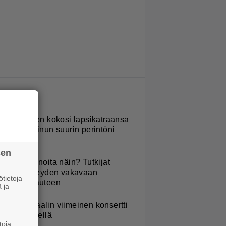
LUETUIMMAT JUTUT
ani Sievinen kokosi lapsikatraansa
hteen – ”Minun suurin perintöni
eille”
sen
yötkö perunoita näin? Tutkijat
öysivät yhteyden vakavaan
tietoja
ansansairauteen
 ja
ppu Normaalin viimeinen konsertti
sitetään Ylellä
toja