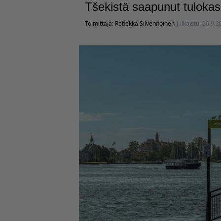
Tšekistä saapunut tulokas 
Toimittaja:
Rebekka Silvennoinen
Julkaistu:
26.9.2