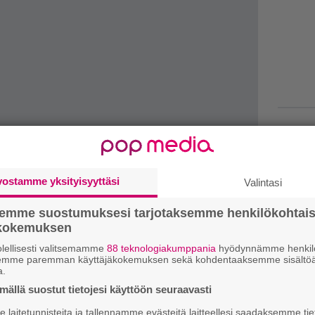
1.
J
y
vostamme yksityisyyttäsi
Valintasi
h
semme suostumuksesi tarjotaksemme henkilökohtai
2.
S
ökokemuksen
l
lellisesti valitsemamme
88 teknologiakumppania
hyödynnämme henkilö
k
semme paremman käyttäjäkokemuksen sekä kohdentaaksemme sisältöä
a.
3.
E
sa ovat kuivat arot, joilla voi talvisin olla myös
ällä suostut tietojesi käyttöön seuraavasti
e
ukaan etsiessään vettä ja laidunmaata. Talvella
laitetunnisteita ja tallennamme evästeitä laitteellesi saadaksemme tie