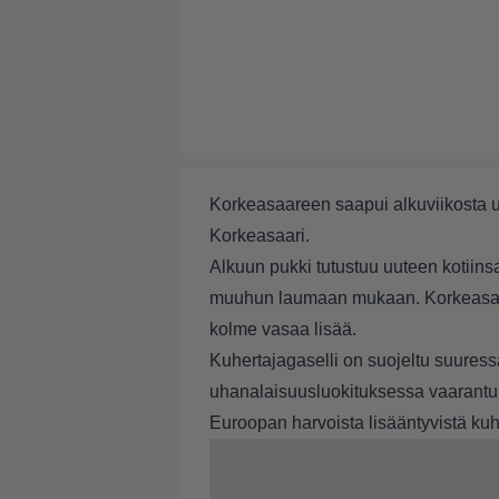
Korkeasaareen saapui alkuviikosta uu
Korkeasaari.
Alkuun pukki tutustuu uuteen kotiins
muuhun laumaan mukaan. Korkeasaar
kolme vasaa lisää.
Kuhertajagaselli on suojeltu suuress
uhanalaisuusluokituksessa
vaarantun
Euroopan harvoista lisääntyvistä kuh