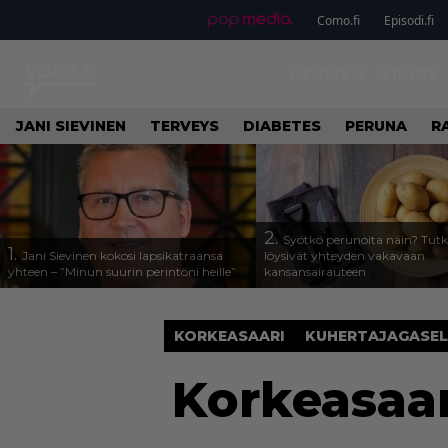
Como.fi
Episodi.fi
ETUSIVU
VIIHDE
JANI SIEVINEN
TERVEYS
DIABETES
PERUNA
R
2.
Syötkö perunoita näin? Tutk
1.
Jani Sievinen kokosi lapsikatraansa
löysivät yhteyden vakavaan
yhteen – ”Minun suurin perintöni heille”
kansansairauteen
KORKEASAARI
KUHERTAJAGASEL
Korkeasaar