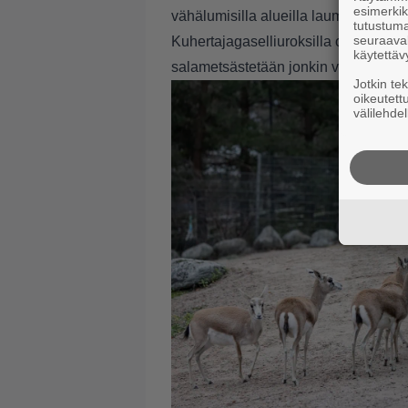
esimerkiks
vähälumisilla alueilla laumat voivat 
tutustuma
seuraaval
Kuhertajagaselliuroksilla on sarvet j
käytettäv
salametsästetään jonkin verran sarv
Jotkin te
oikeutett
välilehdel