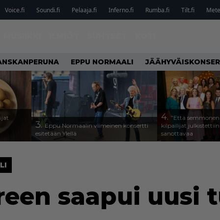
Voice.fi
Soundi.fi
Pelaaja.fi
Inferno.fi
Rumba.fi
Tilt.fi
Metel
MUSIIKKI
ILMIÖT
SUHTEET
KOTI
ANSKANPERUNA
EPPU NORMAALI
JÄÄHYVÄISKONSER
4.
ijat
”Että semmonen s
3.
Eppu Normaalin viimeinen konsertti
kilpailijat julkistettii
esitetään Ylellä
sanottavaa
LI
een saapui uusi 