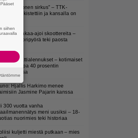
. Pääset
Että semmonen sirkus” – TTK-
e
lpailijat julkistettiin ja kansalla on
anottavaa
n siihen
uraavalla
irkavalta takaa-ajoi skoottereita –
oliisimoottoripyörä teki paosta
yhyen
idl aloitti jättialennukset – kotimaiset
asvikset jopa 40 prosentin
lennuksessa
äytäntömme
uno: Hjallis Harkimo menee
aimisiin Jasmine Pajarin kanssa
li 300 vuotta vanha
aailmanennätys meni uusiksi – 18-
uotias nuorimies teki historiaa
oliisi kuljetti miestä putkaan – mies