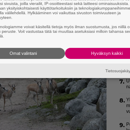
i sivuista, joilla vierailit, IP-osoitteestasi sekä laitteesi ominaisuuksista
kasvaa jopa tuhansien yksilöiden kokoisiksi.
4.
”
an yksityiskohtaisesti käyttötarkoituksiin ja teknologiakumppaneihimm
ki
la välilehdellä. Hylkääminen voi vaikuttaa sivuston toimivuuteen ja
a naarailla taas ei. Kuhertajagaselleja myös
yyteen.
s
iensa vuoksi.
knologiamme voivat käsitellä tietoja myös ilman suostumusta, jos niillä o
5.
u peruste. Voit vastustaa tätä tai muuttaa asetuksiasi milloin tahansa se
V
lä.
p
l
Omat valintani
Hyväksyn kaikki
6.
L
k
a
Tietosuojak
7.
U
n
8.
Y
m
v
9.
P