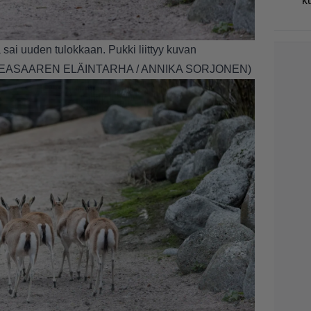
k
sai uuden tulokkaan. Pukki liittyy kuvan
RKEASAAREN ELÄINTARHA / ANNIKA SORJONEN)