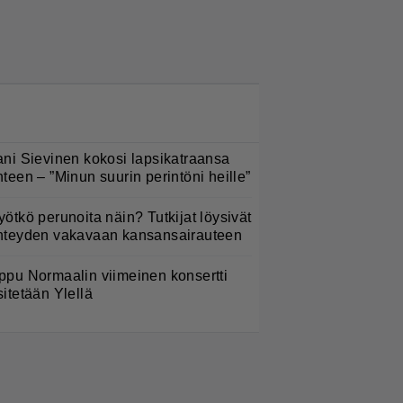
LUETUIMMAT NYT
ani Sievinen kokosi lapsikatraansa
hteen – ”Minun suurin perintöni heille”
yötkö perunoita näin? Tutkijat löysivät
hteyden vakavaan kansansairauteen
ppu Normaalin viimeinen konsertti
sitetään Ylellä