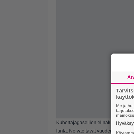
Ar
Tarvit
käytt
Me ja huo
tarjotak
mainoksi
Kuhertajagasellien elinaluetta luonnos
Hyväksym
lunta. Ne vaeltavat vuodenaikojen m
Käytämme 