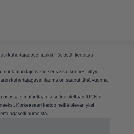
si kuhertajagasellipukki Tšekistä, tiedottaa
a muutaman lajitoverin seurassa, kunnes liittyy
en kuhertajagasellilauma on saanut tänä vuonna
a osassa elinaluettaan ja se luokitellaan
IUCN:n
eeksi. Korkeasaari kertoo heillä olevan yksi
ertajagasellilaumoista.