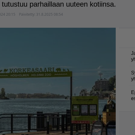
tutustuu parhaillaan uuteen kotiinsa.
024 20:15
Päivitetty:
31.8.2025 08:54
J
y
S
y
E
e