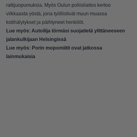
rattijuopumuksia. Myös Oulun poliisilaitos kertoo
vilkkaasta yöstä, jona työllistivät muun muassa
kotihälytykset ja päihtyneet henkilöt.
Lue myös:
Autoilija törmäsi suojatietä ylittäneeseen
jalankulkijaan Helsingissä
Lue myös:
Porin mopomiitit ovat jatkossa
lainmukaisia