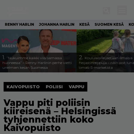
RENNY HARLIN
JOHANNA HARLIN
KESÄ
SUOMEN KESÄ
KO
1.
2.
”Nukuimme kaikki viisi samassa
Koululaisille jaetaan ilmaisia
huoneessa” – Renny Harlinin perhe vietti
heijastinreppuja – näin voit lun
unelmien kesän Suomessa
omasi S-marketista
KAIVOPUISTO
POLIISI
VAPPU
Vappu piti poliisin
kiireisenä – Helsingissä
tyhjennettiin koko
Kaivopuisto