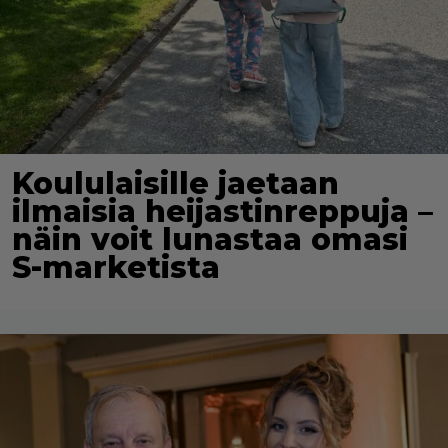
Koululaisille jaetaan
ilmaisia heijastinreppuja –
näin voit lunastaa omasi
S-marketista