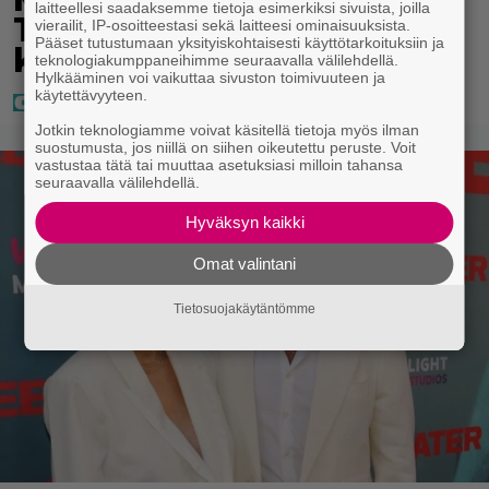
laitteellesi saadaksemme tietoja esimerkiksi sivuista, joilla
Tanssii Tähtien Kanssa -
vierailit, IP-osoitteestasi sekä laitteesi ominaisuuksista.
Pääset tutustumaan yksityiskohtaisesti käyttötarkoituksiin ja
kilpailijat!
teknologiakumppaneihimme seuraavalla välilehdellä.
Hylkääminen voi vaikuttaa sivuston toimivuuteen ja
käytettävyyteen.
Jotkin teknologiamme voivat käsitellä tietoja myös ilman
suostumusta, jos niillä on siihen oikeutettu peruste. Voit
vastustaa tätä tai muuttaa asetuksiasi milloin tahansa
seuraavalla välilehdellä.
Hyväksyn kaikki
Omat valintani
Tietosuojakäytäntömme