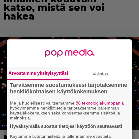
katso, mistä sen voi
hakea
Arvostamme yksityisyyttäsi
Valintasi
Tarvitsemme suostumuksesi tarjotaksemme
henkilökohtaisen käyttökokemuksen
Me ja huolellisesti valitsemamme
88 teknologiakumppania
hyödynnämme henkilötietoja tarjotaksemme paremman
käyttäjäkokemuksen sekä kohdentaaksemme sisältöä ja
mainoksia.
Hyväksymällä suostut tietojesi käyttöön seuraavasti
MTV: He ovat uudet
Käytämme laitetunnisteita ja tallennamme evästeitä