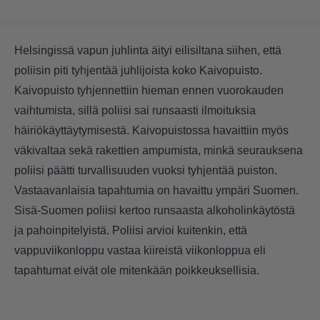
Helsingissä vapun juhlinta äityi eilisiltana siihen, että
poliisin piti tyhjentää juhlijoista koko Kaivopuisto.
Kaivopuisto tyhjennettiin hieman ennen vuorokauden
vaihtumista, sillä poliisi sai runsaasti ilmoituksia
häiriökäyttäytymisestä. Kaivopuistossa havaittiin myös
väkivaltaa sekä rakettien ampumista, minkä seurauksena
poliisi päätti turvallisuuden vuoksi tyhjentää puiston.
Vastaavanlaisia tapahtumia on havaittu ympäri Suomen.
Sisä-Suomen poliisi kertoo runsaasta alkoholinkäytöstä
ja pahoinpitelyistä. Poliisi arvioi kuitenkin, että
vappuviikonloppu vastaa kiireistä viikonloppua eli
tapahtumat eivät ole mitenkään poikkeuksellisia.