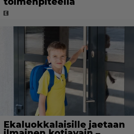
toimenpiteellä
Ekaluokkalaisille jaetaan
ilmainen kotiavain –