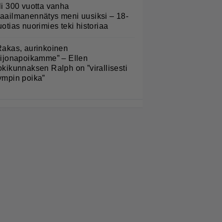
li 300 vuotta vanha
aailmanennätys meni uusiksi – 18-
uotias nuorimies teki historiaa
Rakas, aurinkoinen
eijonapoikamme” – Ellen
okikunnaksen Ralph on ”virallisesti
ympin poika”