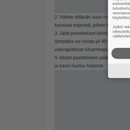
esimerkiks
tutustuma
seuraaval
2. Valitse riittävän suuri ruukku ja o
käytettäv
kuivuvat nopeasti, jolloin kasvi kär
Jotkin te
oikeutett
3. Jätät parvekelasit kiinni aurinkois
välilehdel
lämpötila voi noista yli 40 asteeseen
vahingoittavat vihannespunkit viiht
4. Istutat paahteiseen paikkaan varjo
ja kasvi nuutuu helposti.