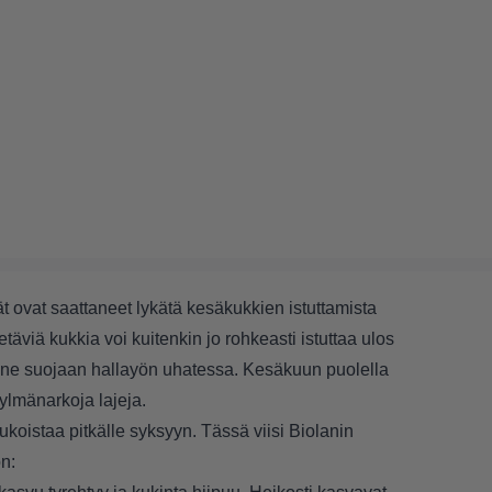
äät ovat saattaneet lykätä kesäkukkien istuttamista
etäviä kukkia voi kuitenkin jo rohkeasti istuttaa ulos
 ne suojaan hallayön uhatessa. Kesäkuun puolella
kylmänarkoja lajeja.
koistaa pitkälle syksyyn. Tässä viisi Biolanin
on: