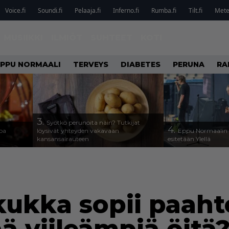
Voice.fi
Soundi.fi
Pelaaja.fi
Inferno.fi
Rumba.fi
Tilt.fi
Metel
MUSIIKKI
ILMIÖT
SUHTEET
KOTI
EPPU NORMAALI
TERVEYS
DIABETES
PERUNA
RA
3.
Syötkö perunoita näin? Tutkijat
4.
oa
löysivät yhteyden vakavaan
Eppu Normaalin v
kansansairauteen
esitetään Ylellä
ukka sopii paaht