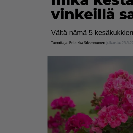
mikä kestä
vinkeillä 
Vältä nämä 5 kesäkukkien 
Toimittaja:
Rebekka Silvennoinen
Julkaistu:
25.5.2