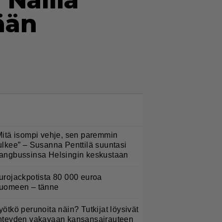
 Näillä
ään
LUETUIMMAT NYT
Mitä isompi vehje, sen paremmin
ulkee” – Susanna Penttilä suuntasi
angbussinsa Helsingin keskustaan
urojackpotista 80 000 euroa
uomeen – tänne
yötkö perunoita näin? Tutkijat löysivät
hteyden vakavaan kansansairauteen