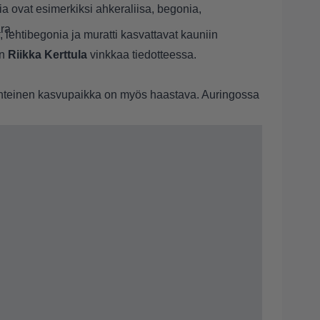
 ovat esimerkiksi ahkeraliisa, begonia,
ara.
, lehtibegonia ja muratti kasvattavat kauniin
in
Riikka Kerttula
vinkkaa tiedotteessa.
hteinen kasvupaikka on myös haastava. Auringossa