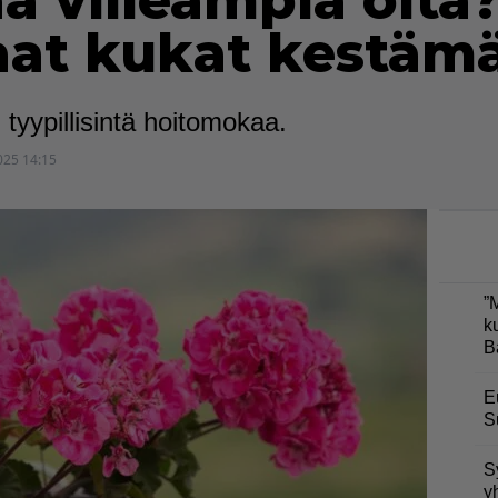
ä viileämpiä öitä?
saat kukat kestäm
tyypillisintä hoitomokaa.
025 14:15
”
k
B
E
S
S
y