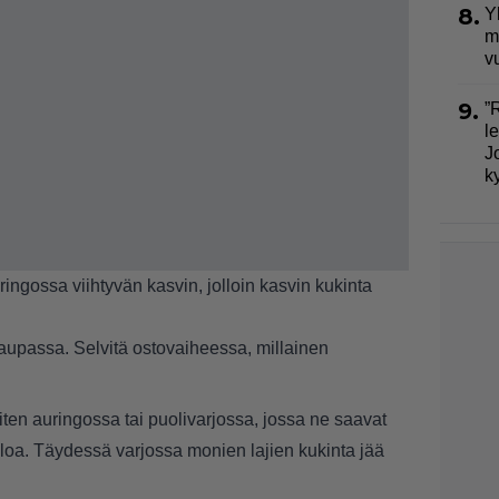
8.
Y
m
v
9.
”
l
J
k
uringossa viihtyvän kasvin, jolloin kasvin kukinta
aupassa. Selvitä ostovaiheessa, millainen
iten auringossa tai puolivarjossa, jossa ne saavat
loa. Täydessä varjossa monien lajien kukinta jää