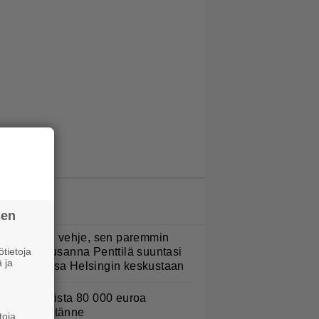
LUETUIMMAT JUTUT
sen
Mitä isompi vehje, sen paremmin
tietoja
ulkee” – Susanna Penttilä suuntasi
 ja
angbussinsa Helsingin keskustaan
urojackpotista 80 000 euroa
uomeen – tänne
toja