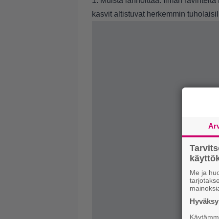
1. Muista lannoittaa. Ilman ravinteita
kasvit altistuvat herkemmin tuholaisill
Ar
Tarvit
käytt
Me ja huo
tarjotak
mainoksi
Hyväksym
Käytämme 