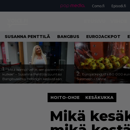
Como.fi
Episodi.fi
ETUSIVU
VIIHDE
SUSANNA PENTTILÄ
BANGBUS
EUROJACKPOT
1.
”Mitä isompi vehje, sen paremmin
2.
kulkee” – Susanna Penttilä suuntasi
Eurojackpotista 80 000 eur
Bangbussinsa Helsingin keskustaan
Suomeen – tänne
HOITO-OHJE
KESÄKUKKA
Mikä kesäk