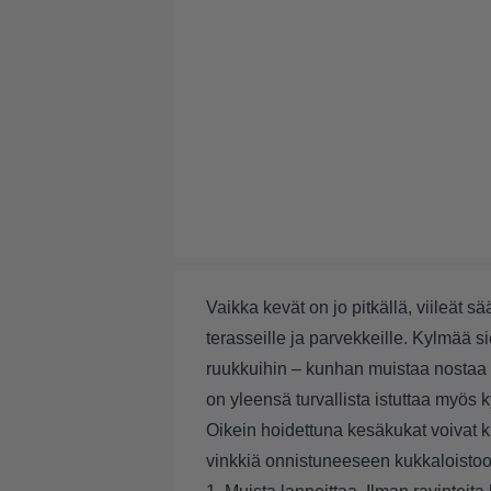
Vaikka kevät on jo pitkällä, viileät s
terasseille ja parvekkeille. Kylmää si
ruukkuihin – kunhan muistaa nostaa
on yleensä turvallista istuttaa myös 
Oikein hoidettuna kesäkukat voivat ku
vinkkiä onnistuneeseen kukkaloisto