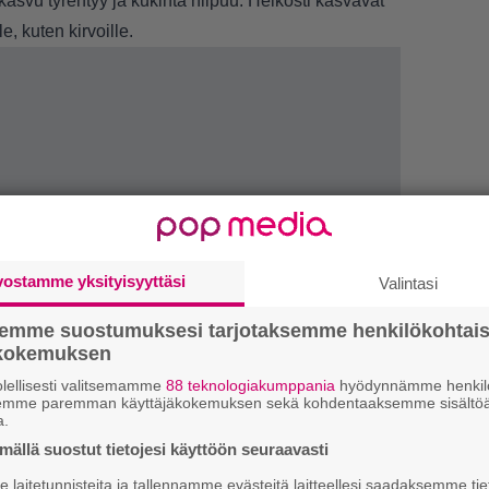
 kasvu tyrehtyy ja kukinta hiipuu. Heikosti kasvavat
e, kuten kirvoille.
vostamme yksityisyyttäsi
Valintasi
semme suostumuksesi tarjotaksemme henkilökohtai
ökokemuksen
1.
”
lellisesti valitsemamme
88 teknologiakumppania
hyödynnämme henkilö
k
semme paremman käyttäjäkokemuksen sekä kohdentaaksemme sisältöä
B
a.
ällä suostut tietojesi käyttöön seuraavasti
2.
E
S
laitetunnisteita ja tallennamme evästeitä laitteellesi saadaksemme tie