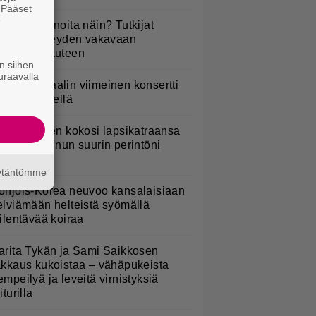
. Pääset
e
yötkö perunoita näin? Tutkijat
öysivät yhteyden vakavaan
ansansairauteen
n siihen
uraavalla
ppu Normaalin viimeinen konsertti
sitetään Ylellä
ani Sievinen kokosi lapsikatraansa
hteen – ”Minun suurin perintöni
eille”
äytäntömme
ohjois-Korea neuvoo kansalaisiaan
elviämään helteistä syömällä
iilentävää koiraa
arita Tykän ja Sami Saikkosen
akkaus kukoistaa – vähäpukeista
empeilyä ja leveitä virnistyksiä
iturilla