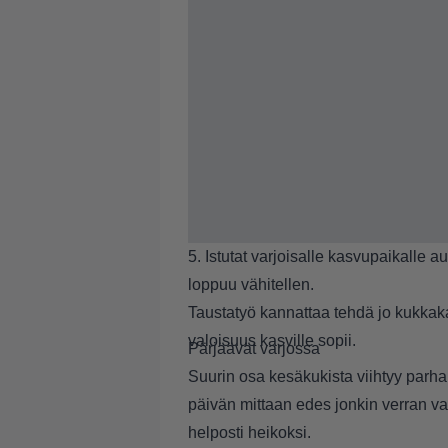
5. Istutat varjoisalle kasvupaikalle a
loppuu vähitellen.
Taustatyö kannattaa tehdä jo kukkak
valoisuus kasville sopii.
Pärjäävät varjossa
Suurin osa kesäkukista viihtyy parha
päivän mittaan edes jonkin verran va
helposti heikoksi.