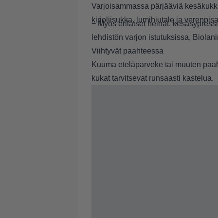
Varjoisammassa pärjääviä kesäkukkia
kirjoliisukka, lumihiutale ja verenpis
− Myös erilaiset heinät, kesäsypressi
lehdistön varjon istutuksissa, Biolan
Viihtyvät paahteessa
Kuuma eteläparveke tai muuten paa
kukat tarvitsevat runsaasti kastelua.