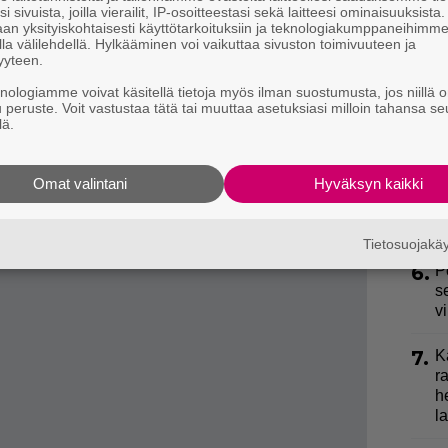
i sivuista, joilla vierailit, IP-osoitteestasi sekä laitteesi ominaisuuksista
an yksityiskohtaisesti käyttötarkoituksiin ja teknologiakumppaneihimm
3.
S
la välilehdellä. Hylkääminen voi vaikuttaa sivuston toimivuuteen ja
l
ikea kasvualusta. Pieni ruukku ja turvepitoinen multa
yyteen.
k
sii kuivuudesta etenkin paahteisessa auringossa.
knologiamme voivat käsitellä tietoja myös ilman suostumusta, jos niillä o
u peruste. Voit vastustaa tätä tai muuttaa asetuksiasi milloin tahansa se
ella hellesällä. Suljetussa tilassa parvekkeen
4.
E
lä.
e
, mikä voi vioittaa kasveja tai tappaa ne. Kasveja
yvät kuumassa.
Omat valintani
Hyväksyn kaikki
5.
J
ssa viihtyvän kasvin, jolloin lehdet palavat vaaleiksi
y
h
Tietosuojak
6.
P
s
v
7.
K
r
h
la