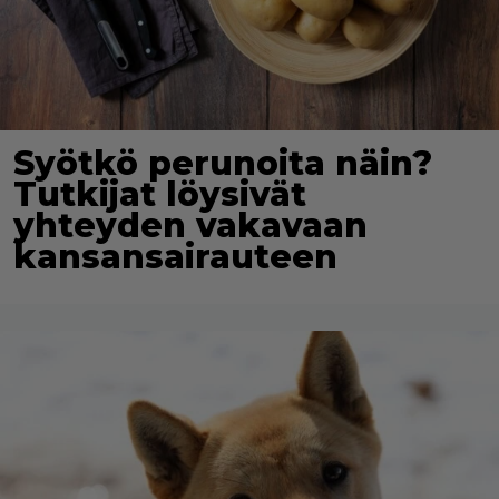
Syötkö perunoita näin?
Tutkijat löysivät
yhteyden vakavaan
kansansairauteen