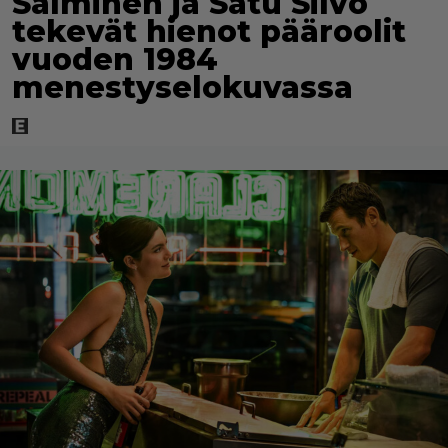
Salminen ja Satu Silvo
tekevät hienot pääroolit
vuoden 1984
menestyselokuvassa