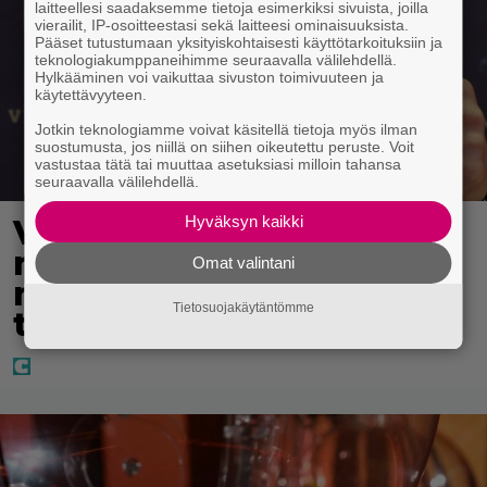
laitteellesi saadaksemme tietoja esimerkiksi sivuista, joilla
vierailit, IP-osoitteestasi sekä laitteesi ominaisuuksista.
Pääset tutustumaan yksityiskohtaisesti käyttötarkoituksiin ja
teknologiakumppaneihimme seuraavalla välilehdellä.
Hylkääminen voi vaikuttaa sivuston toimivuuteen ja
käytettävyyteen.
Jotkin teknologiamme voivat käsitellä tietoja myös ilman
suostumusta, jos niillä on siihen oikeutettu peruste. Voit
vastustaa tätä tai muuttaa asetuksiasi milloin tahansa
seuraavalla välilehdellä.
Hyväksyn kaikki
Vappu Pimiästä tuli
miljoonikko – eikä yksi
Omat valintani
milli edes riitä, näin se
Tietosuojakäytäntömme
tapahtui