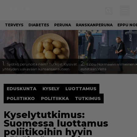
TERVEYS
DIABETES
PERUNA
RANSKANPERUNA
EPPU NO
1.
2.
Syötkö perunoita näin? Tutkijat löysivät
Eppu Normaalin viimeinen k
yhteyden vakavaan kansansairauteen
esitetään Ylellä
EDUSKUNTA
KYSELY
LUOTTAMUS
POLIITIKKO
POLITIIKKA
TUTKIMUS
Kyselytutkimus:
Suomessa luottamus
poliitikoihin hyvin