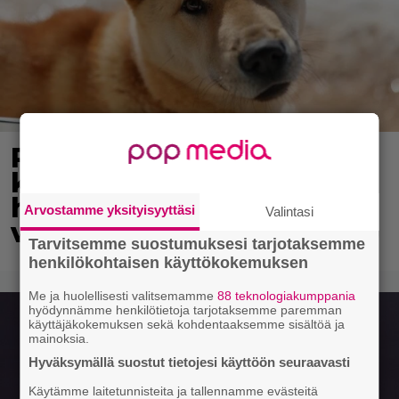
Pohjois-Korea neuvoo
kansalaisiaan selviämään
helteistä syömällä
Arvostamme yksityisyyttäsi
Valintasi
viilentävää koiraa
Tarvitsemme suostumuksesi tarjotaksemme
henkilökohtaisen käyttökokemuksen
Me ja huolellisesti valitsemamme
88 teknologiakumppania
hyödynnämme henkilötietoja tarjotaksemme paremman
käyttäjäkokemuksen sekä kohdentaaksemme sisältöä ja
mainoksia.
Hyväksymällä suostut tietojesi käyttöön seuraavasti
Käytämme laitetunnisteita ja tallennamme evästeitä