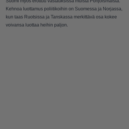
Suomi myös erottuu vastauksissa muista Pohjoismaista.
Kehnoa luottamus poliitikoihin on Suomessa ja Norjassa,
kun taas Ruotsissa ja Tanskassa merkittävä osa kokee
voivansa luottaa heihin paljon.