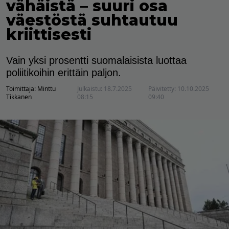
vähäistä – suuri osa
väestöstä suhtautuu
kriittisesti
Vain yksi prosentti suomalaisista luottaa
poliitikoihin erittäin paljon.
Toimittaja:
Minttu
Julkaistu:
18.7.2025
Päivitetty:
10.10.2025
Tikkanen
08:15
09:40