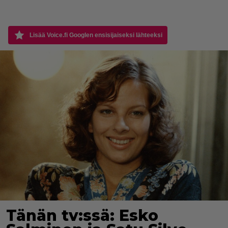
Lisää Voice.fi Googlen ensisijaiseksi lähteeksi
Tänän tv:ssä: Esko