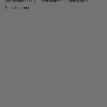
laskusuunnassa kuluneen kolmen vuoden aikana,
Parkatti sanoo.