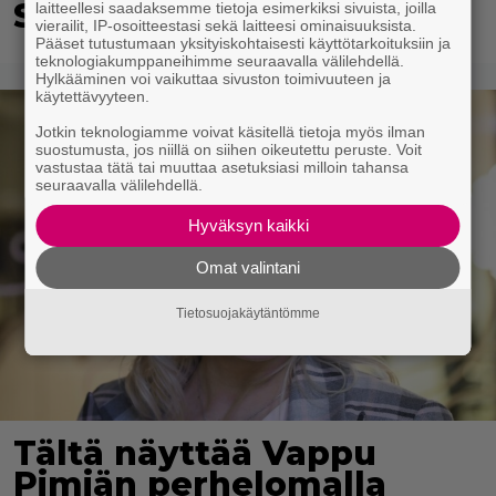
S-marketista
laitteellesi saadaksemme tietoja esimerkiksi sivuista, joilla
vierailit, IP-osoitteestasi sekä laitteesi ominaisuuksista.
Pääset tutustumaan yksityiskohtaisesti käyttötarkoituksiin ja
teknologiakumppaneihimme seuraavalla välilehdellä.
Hylkääminen voi vaikuttaa sivuston toimivuuteen ja
käytettävyyteen.
Jotkin teknologiamme voivat käsitellä tietoja myös ilman
suostumusta, jos niillä on siihen oikeutettu peruste. Voit
vastustaa tätä tai muuttaa asetuksiasi milloin tahansa
seuraavalla välilehdellä.
Hyväksyn kaikki
Omat valintani
Tietosuojakäytäntömme
Tältä näyttää Vappu
Pimiän perhelomalla