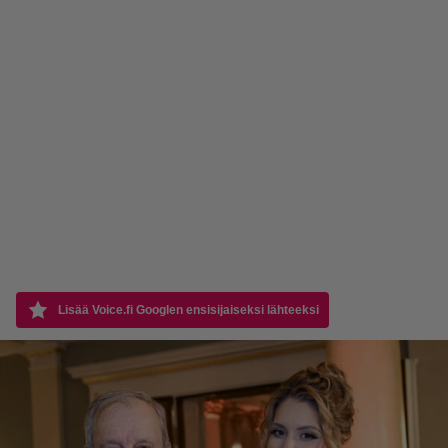
Lisää Voice.fi Googlen ensisijaiseksi lähteeksi