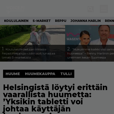
KOULULAINEN
S-MARKET
REPPU
JOHANNA HARLIN
RENN
1.
2.
Koululaisille jaetaan ilmaisia
”Nukuimme kaikki viisi sam
heijastinreppuja – näin voit lunastaa
huoneessa” – Renny Harlinin per
omasi S-marketista
unelmien kesän Suomessa
HUUME
HUUMEKAUPPA
TULLI
Helsingistä löytyi erittäin
vaarallista huumetta:
’Yksikin tabletti voi
johtaa käyttäjän