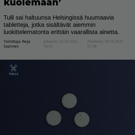
kuolemaan’
Tulli sai haltuunsa Helsingissä huumaavia
tabletteja, jotka sisältävät aiemmin
luokittelematonta erittäin vaarallista ainetta.
Toimittaja:
Reija
Julkaistu:
20.10.2025
Päivitetty:
30.10.2025
Saarinen
18:15
07:58