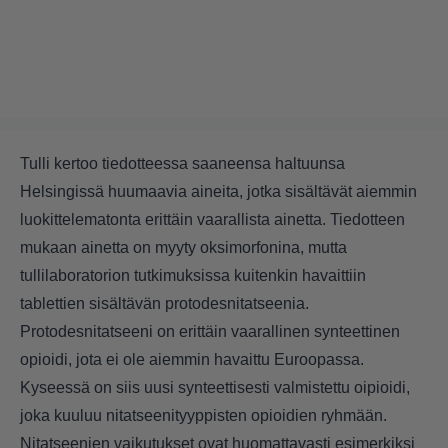
Tulli kertoo tiedotteessa saaneensa haltuunsa
Helsingissä huumaavia aineita, jotka sisältävät aiemmin
luokittelematonta erittäin vaarallista ainetta. Tiedotteen
mukaan ainetta on myyty oksimorfonina, mutta
tullilaboratorion tutkimuksissa kuitenkin havaittiin
tablettien sisältävän protodesnitatseenia.
Protodesnitatseeni on erittäin vaarallinen synteettinen
opioidi, jota ei ole aiemmin havaittu Euroopassa.
Kyseessä on siis uusi synteettisesti valmistettu oipioidi,
joka kuuluu nitatseenityyppisten opioidien ryhmään.
Nitatseenien vaikutukset ovat huomattavasti esimerkiksi