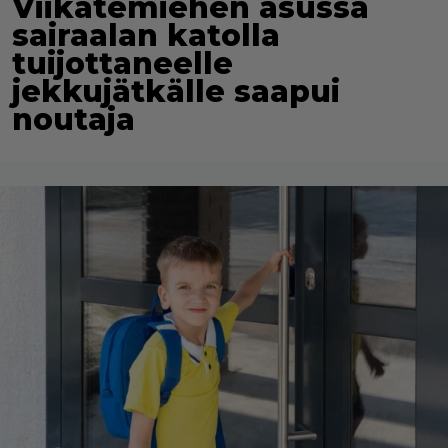
Viikatemiehen asussa
sairaalan katolla
tuijottaneelle
jekkujätkälle saapui
noutaja