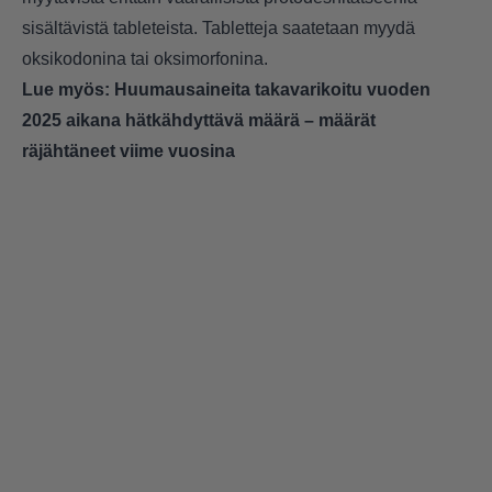
sisältävistä tableteista. Tabletteja saatetaan myydä
oksikodonina tai oksimorfonina.
Lue myös:
Huumausaineita takavarikoitu vuoden
2025 aikana hätkähdyttävä määrä – määrät
räjähtäneet viime vuosina