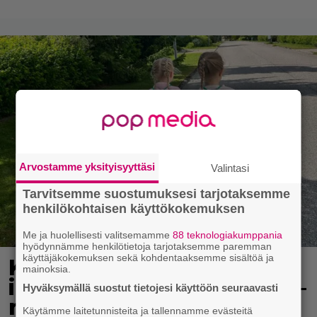
Arvostamme yksityisyyttäsi
Valintasi
Tarvitsemme suostumuksesi tarjotaksemme
henkilökohtaisen käyttökokemuksen
Me ja huolellisesti valitsemamme
88 teknologiakumppania
hyödynnämme henkilötietoja tarjotaksemme paremman
käyttäjäkokemuksen sekä kohdentaaksemme sisältöä ja
Koululaisille jaetaan
mainoksia.
ilmaisia heijastinreppuja –
Hyväksymällä suostut tietojesi käyttöön seuraavasti
näin voit lunastaa omasi
Käytämme laitetunnisteita ja tallennamme evästeitä