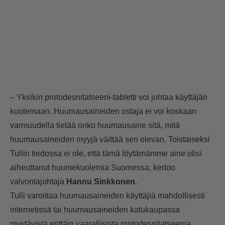
– Yksikin protodesnitatseeni-tabletti voi johtaa käyttäjän
kuolemaan. Huumausaineiden ostaja ei voi koskaan
varmuudella tietää onko huumausaine sitä, mitä
huumausaineiden myyjä väittää sen olevan. Toistaiseksi
Tullin tiedossa ei ole, että tämä löytämämme aine olisi
aiheuttanut huumekuolemia Suomessa, kertoo
valvontajohtaja
Hannu
Sinkkonen
.
Tulli varoittaa huumausaineiden käyttäjiä mahdollisesti
internetissä tai huumausaineiden katukaupassa
myytävistä erittäin vaarallisista protodesnitatseenia