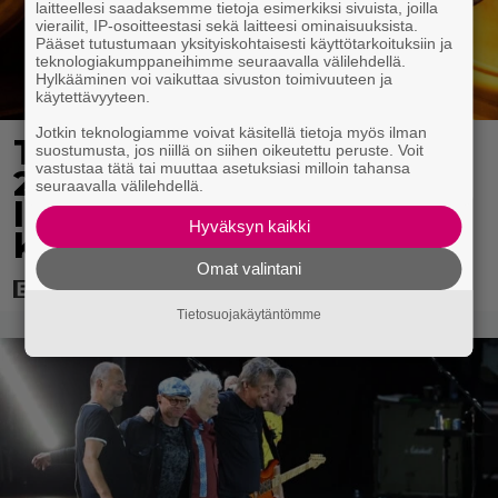
laitteellesi saadaksemme tietoja esimerkiksi sivuista, joilla
vierailit, IP-osoitteestasi sekä laitteesi ominaisuuksista.
Pääset tutustumaan yksityiskohtaisesti käyttötarkoituksiin ja
teknologiakumppaneihimme seuraavalla välilehdellä.
Hylkääminen voi vaikuttaa sivuston toimivuuteen ja
käytettävyyteen.
Jotkin teknologiamme voivat käsitellä tietoja myös ilman
Tänään tv:ssä: Vuoden
suostumusta, jos niillä on siihen oikeutettu peruste. Voit
vastustaa tätä tai muuttaa asetuksiasi milloin tahansa
2023 megaelokuva
seuraavalla välilehdellä.
luottaa Jason Stathamin
Hyväksyn kaikki
karismaan
Omat valintani
Tietosuojakäytäntömme