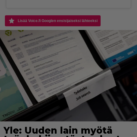
Lisää Voice.fi Googlen ensisijaiseksi lähteeksi
Yle: Uuden lain myötä