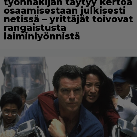
työnhakijan täytyy kertoa
osaamisestaan julkisesti
netissä – yrittäjät toivovat
rangaistusta
laiminlyönnistä