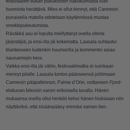
festivaalien tiukan pukukoodin näkökulmasta liian
huomiota herättävä. Mies ei ollut tiennyt, että Cannesin
punaisella matolla odotetaan käytännössä mustaa
smokkipukeutumista.
Räväkkä asu ei lopulta miellyttänyt ovella olleita
järjestäjiä, ja ensi-ilta jäi kokematta. Laasala suhtautui
tilanteeseen kuitenkin huumorilla ja kommentoi asiaa
nauruemojin kera.
Vaikka ensi-ilta jäi väliin, festivaalimatka ei suinkaan
mennyt pilalle. Laasala kertoo päässeensä juhlimaan
Cannesin pääpalkinnon, Palme d’Orin, voittaneen
Fjord
-
elokuvan bileisiin varsin erikoisella tavalla. Hänen
mukaansa ovella ollut henkilö kehui hänen hiuksiaan niin
näyttäviksi, että sisäänpääsy onnistui saman tien.