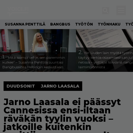
SUSANNA PENTTILÄ
BANGBUS
TYÖTÖN
TYÖNHAKU
TY
2.
Yle: Uuden lain myötä työnh
1.
”Mitä isompi vehje, sen paremmin
täytyy kertoa osaamisestaan julk
kulkee” – Susanna Penttilä suuntasi
netissä – yrittäjät toivovat rang
Bangbussinsa Helsingin keskustaan
laiminlyönnistä
DUUDSONIT
JARNO LAASALA
Jarno Laasala ei päässyt
Cannesissa ensi-iltaan
räväkän tyylin vuoksi –
jatkoille kuitenkin