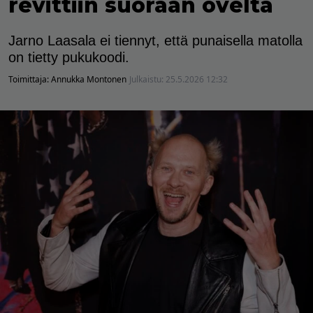
revittiin suoraan ovelta
Jarno Laasala ei tiennyt, että punaisella matolla
on tietty pukukoodi.
Toimittaja:
Annukka Montonen
Julkaistu:
25.5.2026 12:32