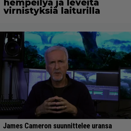
hempeilyä ja leveitä
virnistyksiä laiturilla