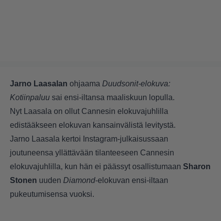
Jarno Laasalan
ohjaama
Duudsonit-elokuva:
Kotiinpaluu
sai ensi-iltansa maaliskuun lopulla.
Nyt Laasala on ollut Cannesin elokuvajuhlilla
edistääkseen elokuvan kansainvälistä levitystä.
Jarno Laasala kertoi Instagram-julkaisussaan
joutuneensa yllättävään tilanteeseen Cannesin
elokuvajuhlilla, kun hän ei päässyt osallistumaan
Sharon
Stonen
uuden
Diamond
-elokuvan ensi-iltaan
pukeutumisensa vuoksi.