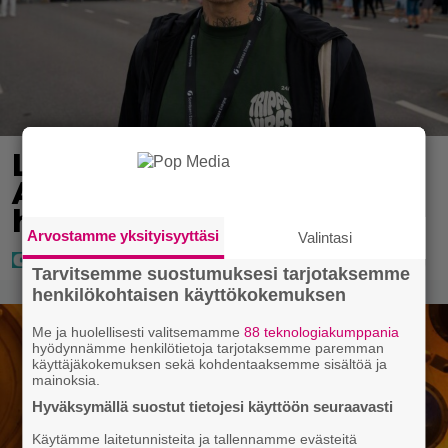
Laulaja Aki Samuli on nyt
Aki Kirvesniemi – tässä
hääkuva
Arvostamme yksityisyyttäsi
Valintasi
Tarvitsemme suostumuksesi tarjotaksemme
henkilökohtaisen käyttökokemuksen
Me ja huolellisesti valitsemamme
88 teknologiakumppania
hyödynnämme henkilötietoja tarjotaksemme paremman
käyttäjäkokemuksen sekä kohdentaaksemme sisältöä ja
mainoksia.
Hyväksymällä suostut tietojesi käyttöön seuraavasti
Käytämme laitetunnisteita ja tallennamme evästeitä