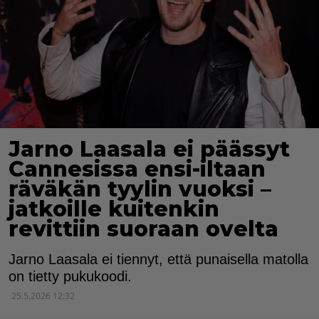
Jarno Laasala ei päässyt
Cannesissa ensi-iltaan
räväkän tyylin vuoksi –
jatkoille kuitenkin
revittiin suoraan ovelta
Jarno Laasala ei tiennyt, että punaisella matolla
on tietty pukukoodi.
25.5.2026 12:32