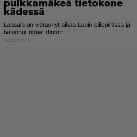
pulkkamäkeä tietokone
kädessä
Laasala on vietännyt aikaa Lapin piilopirtissä ja
halunnut ottaa irtioton.
9.3.2021 20:15