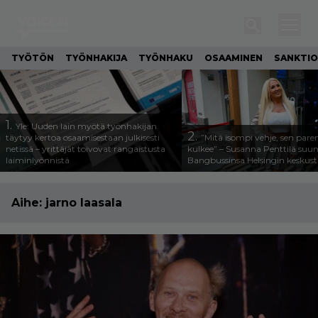
TYÖTÖN
TYÖNHAKIJA
TYÖNHAKU
OSAAMINEN
SANKTIO
1.
Yle: Uuden lain myötä työnhakijan
2.
täytyy kertoa osaamisestaan julkisesti
”Mitä isompi vehje, sen pa
netissä – yrittäjät toivovat rangaistusta
kulkee” – Susanna Penttilä suun
laiminlyönnistä
Bangbussinsa Helsingin keskus
Aihe:
jarno laasala