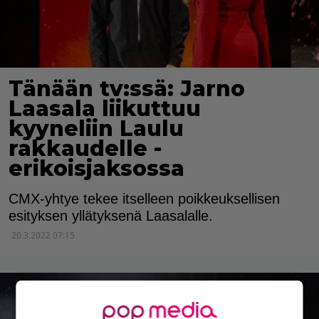
Tänään tv:ssä: Jarno
Laasala liikuttuu
kyyneliin Laulu
rakkaudelle -
erikoisjaksossa
CMX-yhtye tekee itselleen poikkeuksellisen
esityksen yllätyksenä Laasalalle.
20.3.2022 07:15