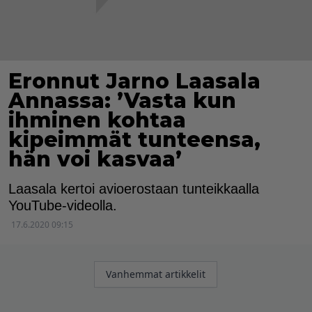
Eronnut Jarno Laasala
Annassa: ’Vasta kun
ihminen kohtaa
kipeimmät tunteensa,
hän voi kasvaa’
Laasala kertoi avioerostaan tunteikkaalla
YouTube-videolla.
17.6.2020 09:15
Artikkelien
Vanhemmat artikkelit
selaus