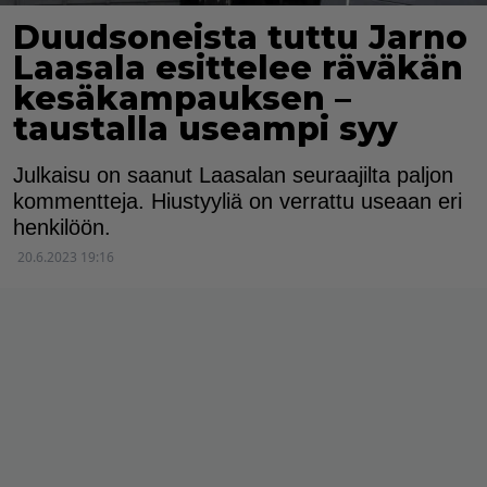
Duudsoneista tuttu Jarno
Laasala esittelee räväkän
kesäkampauksen –
taustalla useampi syy
Julkaisu on saanut Laasalan seuraajilta paljon
kommentteja. Hiustyyliä on verrattu useaan eri
henkilöön.
20.6.2023 19:16