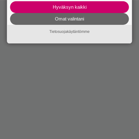
Hyväksyn kaikki
Omat valintani
Tietosuojakäytäntömme