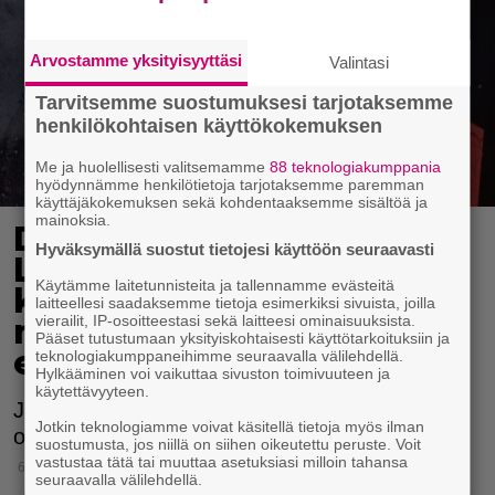
Arvostamme yksityisyyttäsi
Valintasi
Tarvitsemme suostumuksesi tarjotaksemme
henkilökohtaisen käyttökokemuksen
Me ja huolellisesti valitsemamme
88 teknologiakumppania
hyödynnämme henkilötietoja tarjotaksemme paremman
käyttäjäkokemuksen sekä kohdentaaksemme sisältöä ja
mainoksia.
Duudsoneiden Jarno
Hyväksymällä suostut tietojesi käyttöön seuraavasti
Laasala sairastui
Käytämme laitetunnisteita ja tallennamme evästeitä
koronaan – esittää yhden
laitteellesi saadaksemme tietoja esimerkiksi sivuista, joilla
vierailit, IP-osoitteestasi sekä laitteesi ominaisuuksista.
merkittävän toiveen
Pääset tutustumaan yksityiskohtaisesti käyttötarkoituksiin ja
epidemian hoitoon
teknologiakumppaneihimme seuraavalla välilehdellä.
Hylkääminen voi vaikuttaa sivuston toimivuuteen ja
käytettävyyteen.
Jarno Laasala kertoo selvinneensä lievillä
Jotkin teknologiamme voivat käsitellä tietoja myös ilman
oireilla.
suostumusta, jos niillä on siihen oikeutettu peruste. Voit
vastustaa tätä tai muuttaa asetuksiasi milloin tahansa
6.1.2022 17:15
seuraavalla välilehdellä.