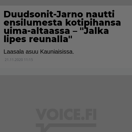
Duudsonit-Jarno nautti
ensilumesta kotipihansa
uima-altaassa – "Jalka
lipes reunalla"
Laasala asuu Kauniaisissa.
21.11.2020 11:15