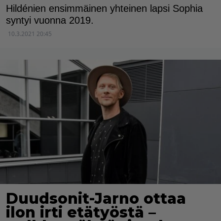
Hildénien ensimmäinen yhteinen lapsi Sophia
syntyi vuonna 2019.
10.3.2021 20:45
Duudsonit-Jarno ottaa
ilon irti etätyöstä –