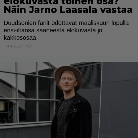
elokuvasta toinen osa?
Näin Jarno Laasala vastaa
Duudsonien fanit odottavat maaliskuun lopulla
ensi-iltansa saaneesta elokuvasta jo
kakkososaa.
14.4.2026 11:27