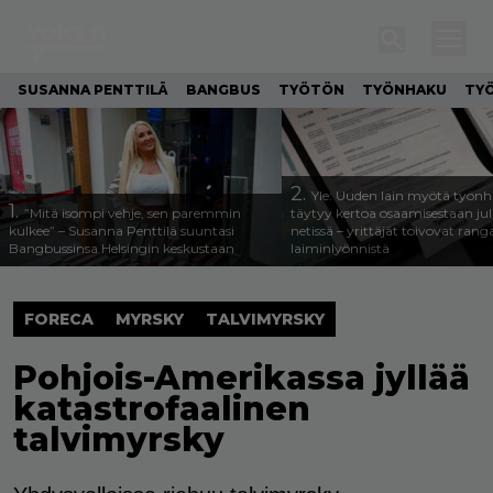
SUSANNA PENTTILÄ
BANGBUS
TYÖTÖN
TYÖNHAKU
TY
2.
Yle: Uuden lain myötä työnh
1.
”Mitä isompi vehje, sen paremmin
täytyy kertoa osaamisestaan julk
kulkee” – Susanna Penttilä suuntasi
netissä – yrittäjät toivovat rang
Bangbussinsa Helsingin keskustaan
laiminlyönnistä
FORECA
MYRSKY
TALVIMYRSKY
Pohjois-Amerikassa jyllää
katastrofaalinen
talvimyrsky