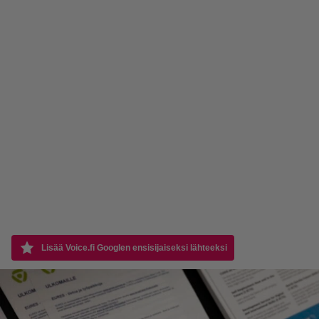
Lisää Voice.fi Googlen ensisijaiseksi lähteeksi