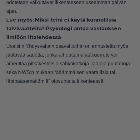
odotetaan vaikuttavat liikenteeseen useamman päivän
ajan.
Lue myös:
Miksi teini ei käytä kunnollisia
talvivaatteita? Psykologi antaa vastauksen
ilmiöön Iltalehdessä
Useisiin Yhdysvaltain osavaltioihin on ennustettu myös
jäätävää sadetta, jonka aiheuttama jääkuorrute voi
aiheuttaa pitkäkestoisia sähkökatkoja, laajoja puutuhoja
sekä NWS:n mukaan “äärimmäisen vaarallisia tai
läpipääsemättömiä” olosuhteita liikenteessä.