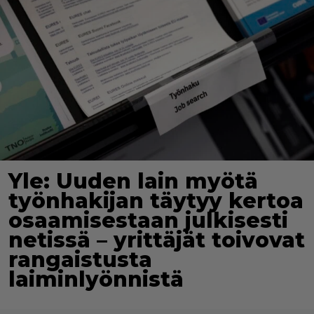
Yle: Uuden lain myötä
työnhakijan täytyy kertoa
osaamisestaan julkisesti
netissä – yrittäjät toivovat
rangaistusta
laiminlyönnistä