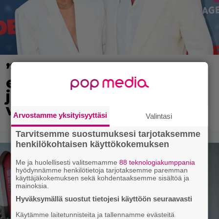
”Tuntuu edelleen
epätodelliselta” – Harlinit
julkaisivat koskettavan
videon pikku Daxista
Arvostamme yksityisyyttäsi
Valintasi
Tarvitsemme suostumuksesi tarjotaksemme
henkilökohtaisen käyttökokemuksen
Me ja huolellisesti valitsemamme
88 teknologiakumppania
hyödynnämme henkilötietoja tarjotaksemme paremman
käyttäjäkokemuksen sekä kohdentaaksemme sisältöä ja
mainoksia.
Hyväksymällä suostut tietojesi käyttöön seuraavasti
Käytämme laitetunnisteita ja tallennamme evästeitä