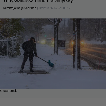
Yhdysvalloissa riehuu talvimyrsky.
Toimittaja:
Reija Saarinen
Julkaistu:
26.1.2026 09:12
Shutterstock