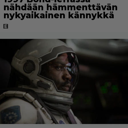
nähdään hämmenttävän
nykyaikainen kännykkä