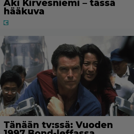
Aki Kirvesniemi – tässä
hääkuva
Tänään tv:ssä: Vuoden
1997 Bond-leffassa