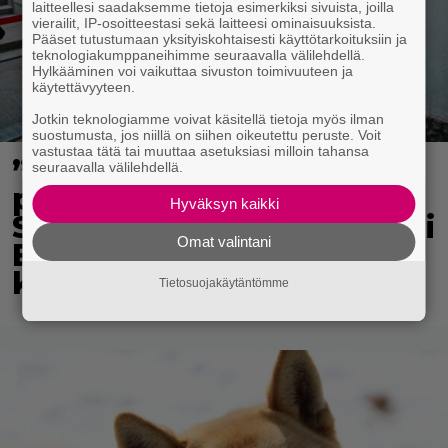
laitteellesi saadaksemme tietoja esimerkiksi sivuista, joilla
vierailit, IP-osoitteestasi sekä laitteesi ominaisuuksista.
Pääset tutustumaan yksityiskohtaisesti käyttötarkoituksiin ja
teknologiakumppaneihimme seuraavalla välilehdellä.
Hylkääminen voi vaikuttaa sivuston toimivuuteen ja
käytettävyyteen.
Jotkin teknologiamme voivat käsitellä tietoja myös ilman
suostumusta, jos niillä on siihen oikeutettu peruste. Voit
vastustaa tätä tai muuttaa asetuksiasi milloin tahansa
”Mitä isompi vehje, sen
seuraavalla välilehdellä.
paremmin kulkee” –
Hyväksyn kaikki
Susanna Penttilä suuntasi
Omat valintani
Bangbussinsa Helsingin
keskustaan
Tietosuojakäytäntömme