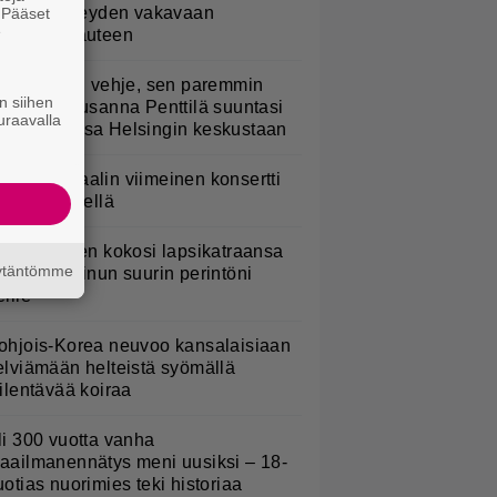
öysivät yhteyden vakavaan
. Pääset
e
ansansairauteen
Mitä isompi vehje, sen paremmin
n siihen
ulkee” – Susanna Penttilä suuntasi
uraavalla
angbussinsa Helsingin keskustaan
ppu Normaalin viimeinen konsertti
sitetään Ylellä
ani Sievinen kokosi lapsikatraansa
äytäntömme
hteen – ”Minun suurin perintöni
eille”
ohjois-Korea neuvoo kansalaisiaan
elviämään helteistä syömällä
iilentävää koiraa
li 300 vuotta vanha
aailmanennätys meni uusiksi – 18-
uotias nuorimies teki historiaa