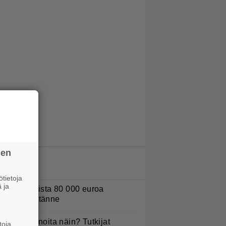
sen
LUETUIMMAT JUTUT
tietoja
 ja
urojackpotista 80 000 euroa
uomeen – tänne
yötkö perunoita näin? Tutkijat
toja