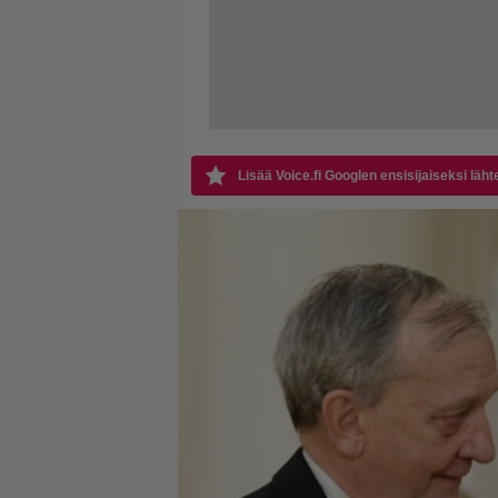
Lisää Voice.fi Googlen ensisijaiseksi läht