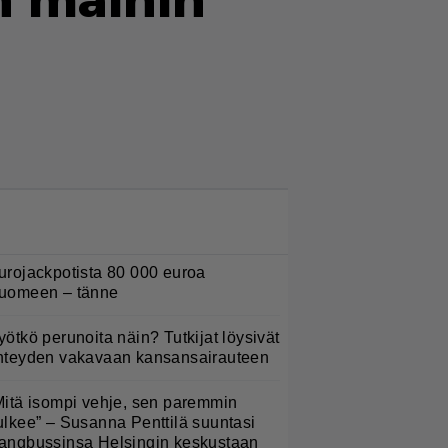
n maihin
LUETUIMMAT NYT
urojackpotista 80 000 euroa
uomeen – tänne
yötkö perunoita näin? Tutkijat löysivät
hteyden vakavaan kansansairauteen
Mitä isompi vehje, sen paremmin
ulkee” – Susanna Penttilä suuntasi
angbussinsa Helsingin keskustaan