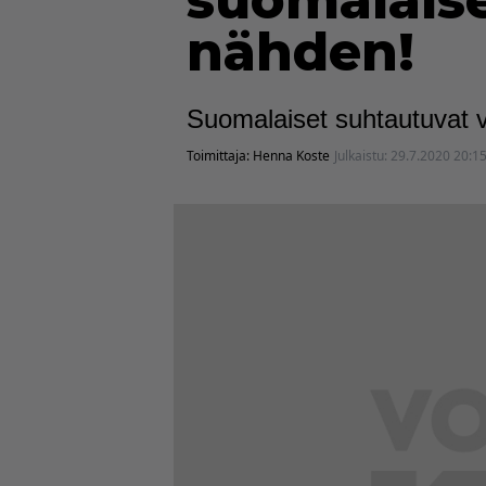
suomalaise
nähden!
Suomalaiset suhtautuvat v
Toimittaja:
Henna Koste
Julkaistu:
29.7.2020 20:1