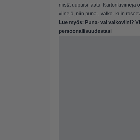
niistä uupuisi laatu. Kartonkiviinejä 
viinejä, niin puna-, valko- kuin rosee
Lue myös:
Puna- vai valkoviini? V
persoonallisuudestasi