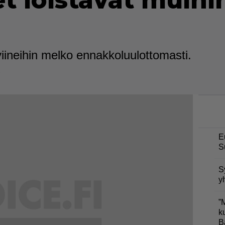
t loistavat muihi
iineihin melko ennakkoluulottomasti.
5
E
S
S
y
”
k
B