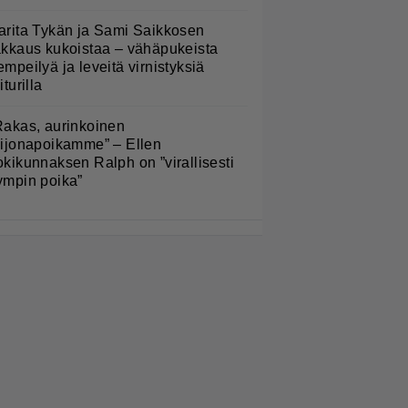
arita Tykän ja Sami Saikkosen
akkaus kukoistaa – vähäpukeista
empeilyä ja leveitä virnistyksiä
iturilla
Rakas, aurinkoinen
eijonapoikamme” – Ellen
okikunnaksen Ralph on ”virallisesti
ympin poika”