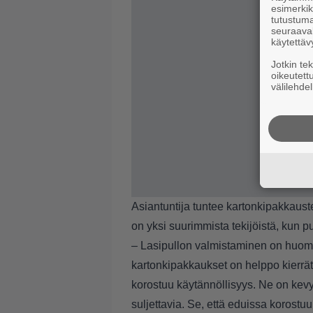
esimerkiks
tutustuma
seuraaval
käytettäv
Jotkin te
oikeutett
välilehdel
Asiantuntija tuntee kartonkipakkaus
on yksi suurimmista tekijöistä, kun pu
– Lasipullon valmistaminen on huoma
kartonkipakkaukset on helppo kierrät
korostuu käytännöllisyys. Ne on kevy
suljettavia. Se, että eduissa korostuu